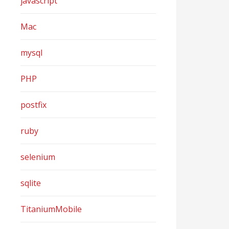
javascript
Mac
mysql
PHP
postfix
ruby
selenium
sqlite
TitaniumMobile