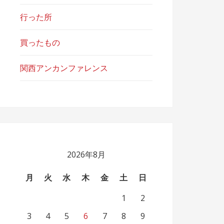
行った所
買ったもの
関西アンカンファレンス
2026年8月
月
火
水
木
金
土
日
1
2
3
4
5
6
7
8
9