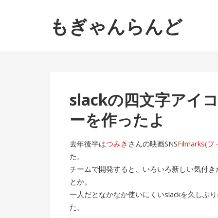
ナ
コ
もぎゃんらんど
ビ
ン
ゲ
テ
ー
ン
シ
ツ
ョ
へ
ン
ス
slackの四文字ア
へ
キ
ス
ッ
ーを作ったよ
キ
プ
ッ
去年後半は
つみき
さんの映画SNS
Filmarks
プ
た。
チームで開発すると、いろいろ新しい気付きが
とか。
一人だとなかなか使いにくいslackを久し
た。