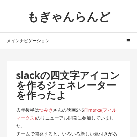
ナ
コ
もぎゃんらんど
ビ
ン
ゲ
テ
ー
ン
シ
ツ
メインナビゲーション
ョ
へ
ン
ス
へ
キ
ス
ッ
slackの四文字アイコン
キ
プ
を作るジェネレーター
ッ
プ
を作ったよ
去年後半は
つみき
さんの映画SNS
Filmarks(フィル
マークス)
のリニューアル開発に参加していまし
た。
チームで開発すると、いろいろ新しい気付きがあ