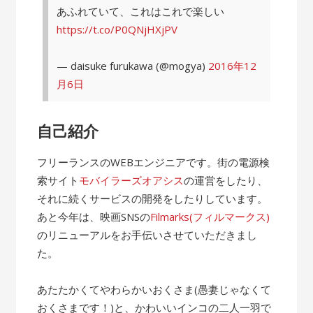
あふれていて、これはこれで楽しい
https://t.co/P0QNjHXjPV
— daisuke furukawa (@mogya)
2016年12
月6日
自己紹介
フリーランスのWEBエンジニアです。街の電源検
索サイト
モバイラーズオアシス
の運営をしたり、
それに続くサービスの開発をしたりしています。
あと今年は、映画SNSの
Filmarks(フィルマークス)
のリニューアルをお手伝いさせていただきまし
た。
あたたかくてやわらかいおくさま(愚妻じゃなくて
おくさまです！)と、かわいいインコの二人一羽で