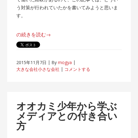
う対策が行われていたかを書いてみようと思いま
す。
“帰
の続きを読む
→
属
意
識
2015年11月7日
By
mogya
が
大きな会社小さな会社
コメントする
薄
れ
な
い
オオカミ少年から学ぶ
客
メディアとの付き合い
先
方
常
駐