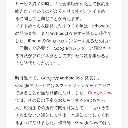
サービス終了の時、「社会環境が変化して役割を
終えた」というのがよくありますが、メイドめー
るに関しても同じことが言えます。
メイドめーるを開発した２００８年は、iPhone3G
の発売直後、まだAndroidは存在すら怪しい時代で
した。iPhoneでGoogleカレンダーを見るためには
「同期」が必要で、Googleカレンダーと同期させ
る方法がブログネタとしてアクセス数を集めるよ
うな時代だったのです。
時は過ぎて、GoogleがAndroidOSを発表し、
Googleのサービスはスマートフォンからアクセス
できることが当たり前になりました。
Google Now
では、その日の予定をお知らせするのはもちろ
ん、現地までの所要時間を計算して、「もうそろ
そろ出ないと遅刻しますよ」と通知までしてくれ
るようになりました。僕自身、GoogleNowのほう