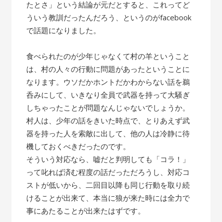
たとさ」という結論が元だとすると、これってど
ういう教訓だったんだろう、というのがfacebook
で話題になりました。
食べられたのが少年じゃなくて村の羊ということ
は、村の人々の行動に問題があったということに
なります。ウソだかホントだかわからない話を鵜
呑みにして、いきなり全員で武器を持って大騒ぎ
しちゃったことが問題なんじゃないでしょうか。
村人は、少年の話をきいた時点で、とりあえず武
器を持った人を索敵に出して、他の人は冷静に待
機しておくべきだったのです。
そういう対応なら、嘘だと判明しても「コラ！」
って叱れば済む程度の話だっただろうし、対応コ
ストが低いから、二回目以降も同じ行動を取り続
けることが出来て、本当に狼が来た時には全力で
事にあたることが出来たはずです。