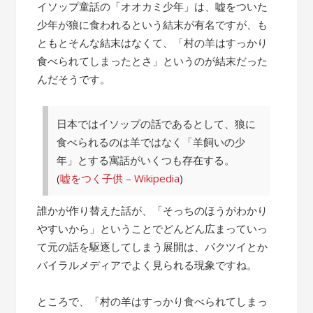
の
イソップ童話の「オオカミ少年」は、嘘をついた
話”
少年が狼に食われるという結末が有名ですが、も
ともとそんな結末はなくて、「村の羊はすっかり
食べられてしまったとさ」というのが結末だった
んだそうです。
日本ではイソップの話であるとして、狼に
食べられるのは羊ではなく「羊飼いの少
年」とする寓話がいくつも存在する。
(
嘘をつく子供 – Wikipedia
)
誰かが作り替えた話が、「そっちのほうがわかり
やすいから」ということでどんどん広まっていっ
て元の話を駆逐してしまう展開は、パクツイとか
バイラルメディアでよく見られる現象ですね。
ところで、「村の羊はすっかり食べられてしまっ