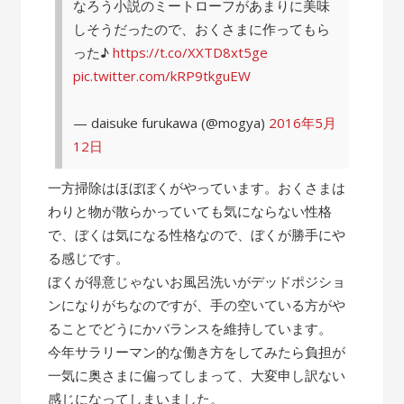
なろう小説のミートローフがあまりに美味
しそうだったので、おくさまに作ってもら
った♪
https://t.co/XXTD8xt5ge
pic.twitter.com/kRP9tkguEW
— daisuke furukawa (@mogya)
2016年5月
12日
一方掃除はほぼぼくがやっています。おくさまは
わりと物が散らかっていても気にならない性格
で、ぼくは気になる性格なので、ぼくが勝手にや
る感じです。
ぼくが得意じゃないお風呂洗いがデッドポジショ
ンになりがちなのですが、手の空いている方がや
ることでどうにかバランスを維持しています。
今年サラリーマン的な働き方をしてみたら負担が
一気に奥さまに偏ってしまって、大変申し訳ない
感じになってしまいました。