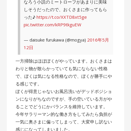
なろう小説のミートローフがあまりに美味
しそうだったので、おくさまに作ってもら
った♪
https://t.co/XXTD8xt5ge
pic.twitter.com/kRP9tkguEW
— daisuke furukawa (@mogya)
2016年5月
12日
一方掃除はほぼぼくがやっています。おくさまは
わりと物が散らかっていても気にならない性格
で、ぼくは気になる性格なので、ぼくが勝手にや
る感じです。
ぼくが得意じゃないお風呂洗いがデッドポジショ
ンになりがちなのですが、手の空いている方がや
ることでどうにかバランスを維持しています。
今年サラリーマン的な働き方をしてみたら負担が
一気に奥さまに偏ってしまって、大変申し訳ない
感じになってしまいました。