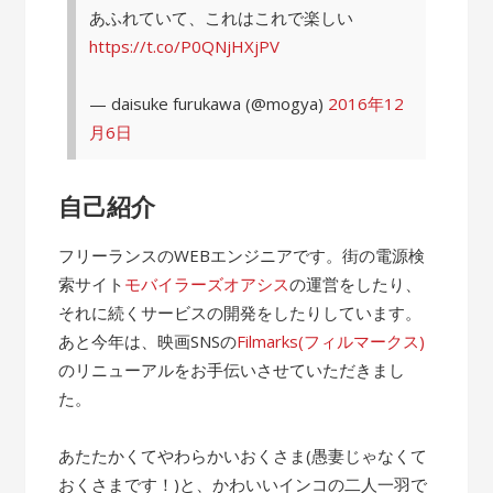
あふれていて、これはこれで楽しい
https://t.co/P0QNjHXjPV
— daisuke furukawa (@mogya)
2016年12
月6日
自己紹介
フリーランスのWEBエンジニアです。街の電源検
索サイト
モバイラーズオアシス
の運営をしたり、
それに続くサービスの開発をしたりしています。
あと今年は、映画SNSの
Filmarks(フィルマークス)
のリニューアルをお手伝いさせていただきまし
た。
あたたかくてやわらかいおくさま(愚妻じゃなくて
おくさまです！)と、かわいいインコの二人一羽で