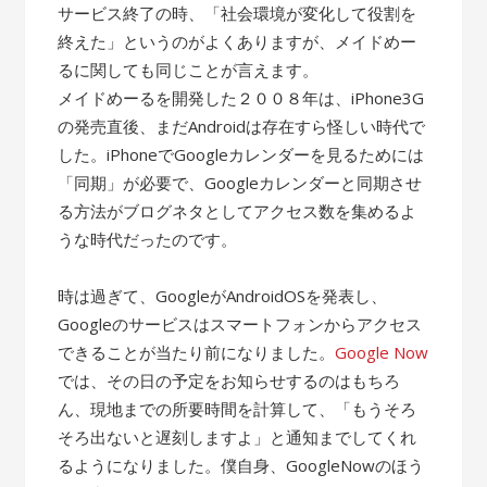
サービス終了の時、「社会環境が変化して役割を
終えた」というのがよくありますが、メイドめー
るに関しても同じことが言えます。
メイドめーるを開発した２００８年は、iPhone3G
の発売直後、まだAndroidは存在すら怪しい時代で
した。iPhoneでGoogleカレンダーを見るためには
「同期」が必要で、Googleカレンダーと同期させ
る方法がブログネタとしてアクセス数を集めるよ
うな時代だったのです。
時は過ぎて、GoogleがAndroidOSを発表し、
Googleのサービスはスマートフォンからアクセス
できることが当たり前になりました。
Google Now
では、その日の予定をお知らせするのはもちろ
ん、現地までの所要時間を計算して、「もうそろ
そろ出ないと遅刻しますよ」と通知までしてくれ
るようになりました。僕自身、GoogleNowのほう