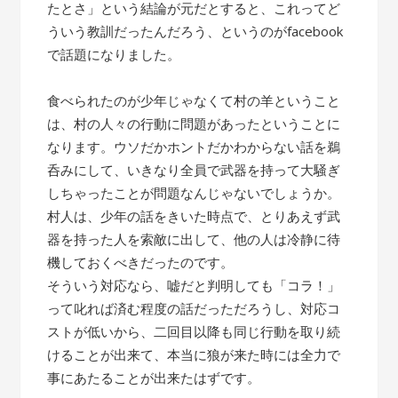
たとさ」という結論が元だとすると、これってど
ういう教訓だったんだろう、というのがfacebook
で話題になりました。
食べられたのが少年じゃなくて村の羊ということ
は、村の人々の行動に問題があったということに
なります。ウソだかホントだかわからない話を鵜
呑みにして、いきなり全員で武器を持って大騒ぎ
しちゃったことが問題なんじゃないでしょうか。
村人は、少年の話をきいた時点で、とりあえず武
器を持った人を索敵に出して、他の人は冷静に待
機しておくべきだったのです。
そういう対応なら、嘘だと判明しても「コラ！」
って叱れば済む程度の話だっただろうし、対応コ
ストが低いから、二回目以降も同じ行動を取り続
けることが出来て、本当に狼が来た時には全力で
事にあたることが出来たはずです。