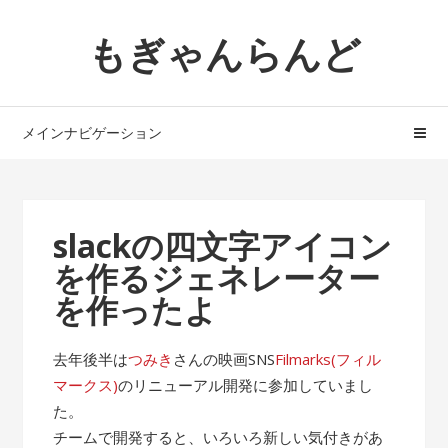
ナ
コ
もぎゃんらんど
ビ
ン
ゲ
テ
ー
ン
シ
ツ
メインナビゲーション
ョ
へ
ン
ス
へ
キ
ス
ッ
slackの四文字アイコン
キ
プ
を作るジェネレーター
ッ
プ
を作ったよ
去年後半は
つみき
さんの映画SNS
Filmarks(フィル
マークス)
のリニューアル開発に参加していまし
た。
チームで開発すると、いろいろ新しい気付きがあ