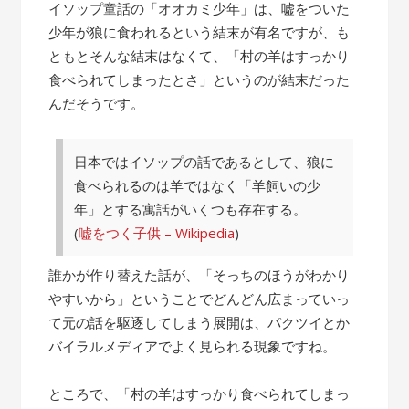
の
イソップ童話の「オオカミ少年」は、嘘をついた
話”
少年が狼に食われるという結末が有名ですが、も
ともとそんな結末はなくて、「村の羊はすっかり
食べられてしまったとさ」というのが結末だった
んだそうです。
日本ではイソップの話であるとして、狼に
食べられるのは羊ではなく「羊飼いの少
年」とする寓話がいくつも存在する。
(
嘘をつく子供 – Wikipedia
)
誰かが作り替えた話が、「そっちのほうがわかり
やすいから」ということでどんどん広まっていっ
て元の話を駆逐してしまう展開は、パクツイとか
バイラルメディアでよく見られる現象ですね。
ところで、「村の羊はすっかり食べられてしまっ