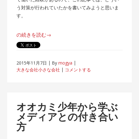
う対策が行われていたかを書いてみようと思いま
す。
“帰
の続きを読む
→
属
意
識
2015年11月7日
By
mogya
が
大きな会社小さな会社
コメントする
薄
れ
な
い
オオカミ少年から学ぶ
客
メディアとの付き合い
先
方
常
駐