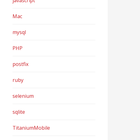
javascript
Mac
mysql
PHP
postfix
ruby
selenium
sqlite
TitaniumMobile