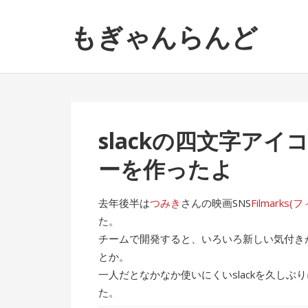
ナ
コ
もぎゃんらんど
ビ
ン
ゲ
テ
ー
ン
シ
ツ
ョ
へ
ン
ス
slackの四文字ア
へ
キ
ス
ッ
ーを作ったよ
キ
プ
ッ
去年後半は
つみき
さんの映画SNS
Filmarks
プ
た。
チームで開発すると、いろいろ新しい気付きが
とか。
一人だとなかなか使いにくいslackを久し
た。