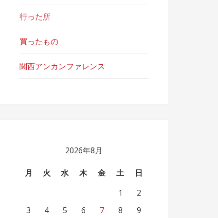
行った所
買ったもの
関西アンカンファレンス
2026年8月
月
火
水
木
金
土
日
1
2
3
4
5
6
7
8
9