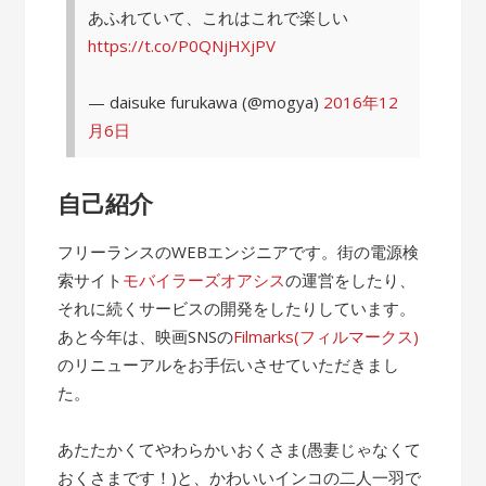
あふれていて、これはこれで楽しい
https://t.co/P0QNjHXjPV
— daisuke furukawa (@mogya)
2016年12
月6日
自己紹介
フリーランスのWEBエンジニアです。街の電源検
索サイト
モバイラーズオアシス
の運営をしたり、
それに続くサービスの開発をしたりしています。
あと今年は、映画SNSの
Filmarks(フィルマークス)
のリニューアルをお手伝いさせていただきまし
た。
あたたかくてやわらかいおくさま(愚妻じゃなくて
おくさまです！)と、かわいいインコの二人一羽で