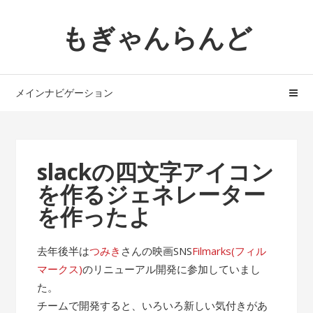
ナ
コ
もぎゃんらんど
ビ
ン
ゲ
テ
ー
ン
シ
ツ
メインナビゲーション
ョ
へ
ン
ス
へ
キ
ス
ッ
slackの四文字アイコン
キ
プ
を作るジェネレーター
ッ
プ
を作ったよ
去年後半は
つみき
さんの映画SNS
Filmarks(フィル
マークス)
のリニューアル開発に参加していまし
た。
チームで開発すると、いろいろ新しい気付きがあ