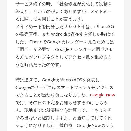
サービス終了の時、「社会環境が変化して役割を
終えた」というのがよくありますが、メイドめー
るに関しても同じことが言えます。
メイドめーるを開発した２００８年は、iPhone3G
の発売直後、まだAndroidは存在すら怪しい時代で
した。iPhoneでGoogleカレンダーを見るためには
「同期」が必要で、Googleカレンダーと同期させ
る方法がブログネタとしてアクセス数を集めるよ
うな時代だったのです。
時は過ぎて、GoogleがAndroidOSを発表し、
Googleのサービスはスマートフォンからアクセス
できることが当たり前になりました。
Google Now
では、その日の予定をお知らせするのはもちろ
ん、現地までの所要時間を計算して、「もうそろ
そろ出ないと遅刻しますよ」と通知までしてくれ
るようになりました。僕自身、GoogleNowのほう