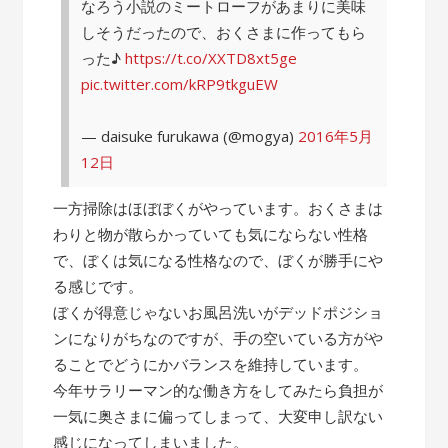
なろう小説のミートローフがあまりに美味
しそうだったので、おくさまに作ってもら
った♪
https://t.co/XXTD8xt5ge
pic.twitter.com/kRP9tkguEW
— daisuke furukawa (@mogya)
2016年5月
12日
一方掃除はほぼぼくがやっています。おくさまは
わりと物が散らかっていても気にならない性格
で、ぼくは気になる性格なので、ぼくが勝手にや
る感じです。
ぼくが得意じゃないお風呂洗いがデッドポジショ
ンになりがちなのですが、手の空いている方がや
ることでどうにかバランスを維持しています。
今年サラリーマン的な働き方をしてみたら負担が
一気に奥さまに偏ってしまって、大変申し訳ない
感じになってしまいました。