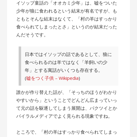
の
イソップ童話の「オオカミ少年」は、嘘をついた
話”
少年が狼に食われるという結末が有名ですが、も
ともとそんな結末はなくて、「村の羊はすっかり
食べられてしまったとさ」というのが結末だった
んだそうです。
日本ではイソップの話であるとして、狼に
食べられるのは羊ではなく「羊飼いの少
年」とする寓話がいくつも存在する。
(
嘘をつく子供 – Wikipedia
)
誰かが作り替えた話が、「そっちのほうがわかり
やすいから」ということでどんどん広まっていっ
て元の話を駆逐してしまう展開は、パクツイとか
バイラルメディアでよく見られる現象ですね。
ところで、「村の羊はすっかり食べられてしまっ