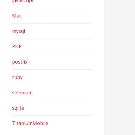
javascript
Mac
mysql
PHP
postfix
ruby
selenium
sqlite
TitaniumMobile