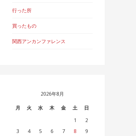
行った所
買ったもの
関西アンカンファレンス
2026年8月
月
火
水
木
金
土
日
1
2
3
4
5
6
7
8
9