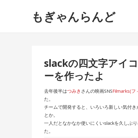
ナ
コ
もぎゃんらんど
ビ
ン
ゲ
テ
ー
ン
シ
ツ
ョ
へ
ン
ス
slackの四文字ア
へ
キ
ス
ッ
ーを作ったよ
キ
プ
ッ
去年後半は
つみき
さんの映画SNS
Filmarks
プ
た。
チームで開発すると、いろいろ新しい気付きが
とか。
一人だとなかなか使いにくいslackを久し
た。