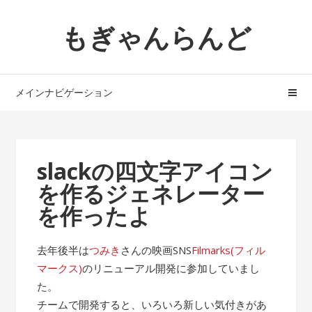
ナ
コ
もぎゃんらんど
ビ
ン
ゲ
テ
ー
ン
シ
ツ
メインナビゲーション
ョ
へ
ン
ス
へ
キ
ス
ッ
slackの四文字アイコン
キ
プ
を作るジェネレーター
ッ
プ
を作ったよ
去年後半は
つみき
さんの映画SNS
Filmarks(フィル
マークス)
のリニューアル開発に参加していまし
た。
チームで開発すると、いろいろ新しい気付きがあ