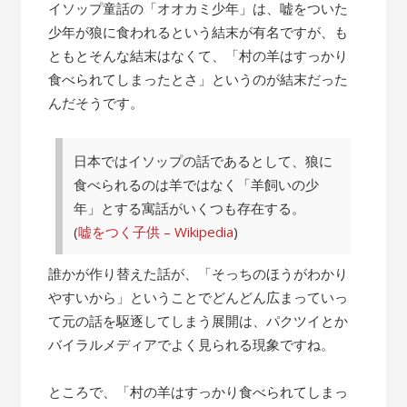
の
イソップ童話の「オオカミ少年」は、嘘をついた
話”
少年が狼に食われるという結末が有名ですが、も
ともとそんな結末はなくて、「村の羊はすっかり
食べられてしまったとさ」というのが結末だった
んだそうです。
日本ではイソップの話であるとして、狼に
食べられるのは羊ではなく「羊飼いの少
年」とする寓話がいくつも存在する。
(
嘘をつく子供 – Wikipedia
)
誰かが作り替えた話が、「そっちのほうがわかり
やすいから」ということでどんどん広まっていっ
て元の話を駆逐してしまう展開は、パクツイとか
バイラルメディアでよく見られる現象ですね。
ところで、「村の羊はすっかり食べられてしまっ