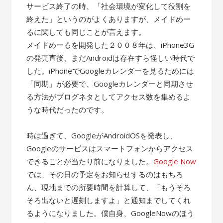
サービス終了の時、「社会環境が変化して役割を
終えた」というのがよくありますが、メイドめー
るに関しても同じことが言えます。
メイドめーるを開発した２００８年は、iPhone3G
の発売直後、まだAndroidは存在すら怪しい時代で
した。iPhoneでGoogleカレンダーを見るためには
「同期」が必要で、Googleカレンダーと同期させ
る方法がブログネタとしてアクセス数を集めるよ
うな時代だったのです。
時は過ぎて、GoogleがAndroidOSを発表し、
Googleのサービスはスマートフォンからアクセス
できることが当たり前になりました。
Google Now
では、その日の予定をお知らせするのはもちろ
ん、現地までの所要時間を計算して、「もうそろ
そろ出ないと遅刻しますよ」と通知までしてくれ
るようになりました。僕自身、GoogleNowのほう