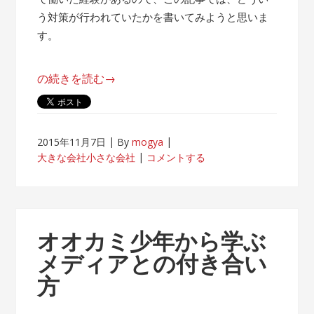
う対策が行われていたかを書いてみようと思いま
す。
“帰
の続きを読む
→
属
意
識
2015年11月7日
By
mogya
が
大きな会社小さな会社
コメントする
薄
れ
な
い
オオカミ少年から学ぶ
客
メディアとの付き合い
先
方
常
駐