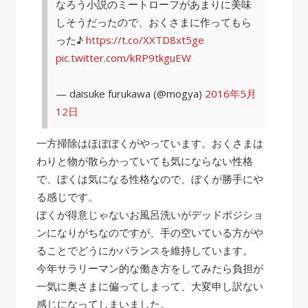
なろう小説のミートローフがあまりに美味
しそうだったので、おくさまに作ってもら
った♪
https://t.co/XXTD8xt5ge
pic.twitter.com/kRP9tkguEW
— daisuke furukawa (@mogya)
2016年5月
12日
一方掃除はほぼぼくがやっています。おくさまは
わりと物が散らかっていても気にならない性格
で、ぼくは気になる性格なので、ぼくが勝手にや
る感じです。
ぼくが得意じゃないお風呂洗いがデッドポジショ
ンになりがちなのですが、手の空いている方がや
ることでどうにかバランスを維持しています。
今年サラリーマン的な働き方をしてみたら負担が
一気に奥さまに偏ってしまって、大変申し訳ない
感じになってしまいました。