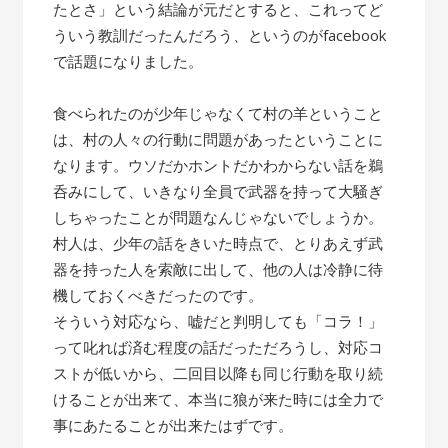
たとさ」という結論が元だとすると、これってど
ういう教訓だったんだろう、というのがfacebook
で話題になりました。
食べられたのが少年じゃなくて村の羊ということ
は、村の人々の行動に問題があったということに
なります。ウソだかホントだかわからない話を鵜
呑みにして、いきなり全員で武器を持って大騒ぎ
しちゃったことが問題なんじゃないでしょうか。
村人は、少年の話をきいた時点で、とりあえず武
器を持った人を索敵に出して、他の人は冷静に待
機しておくべきだったのです。
そういう対応なら、嘘だと判明しても「コラ！」
って叱れば済む程度の話だっただろうし、対応コ
ストが低いから、二回目以降も同じ行動を取り続
けることが出来て、本当に狼が来た時には全力で
事にあたることが出来たはずです。