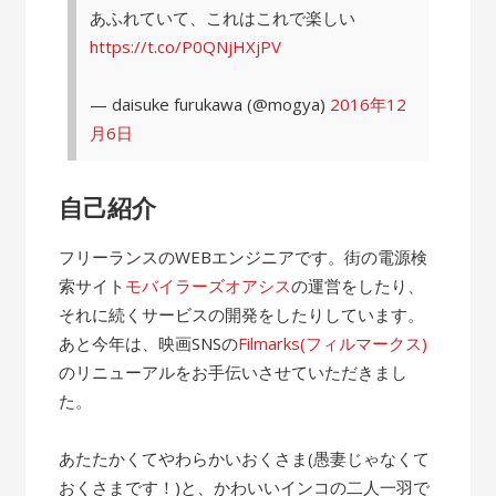
あふれていて、これはこれで楽しい
https://t.co/P0QNjHXjPV
— daisuke furukawa (@mogya)
2016年12
月6日
自己紹介
フリーランスのWEBエンジニアです。街の電源検
索サイト
モバイラーズオアシス
の運営をしたり、
それに続くサービスの開発をしたりしています。
あと今年は、映画SNSの
Filmarks(フィルマークス)
のリニューアルをお手伝いさせていただきまし
た。
あたたかくてやわらかいおくさま(愚妻じゃなくて
おくさまです！)と、かわいいインコの二人一羽で