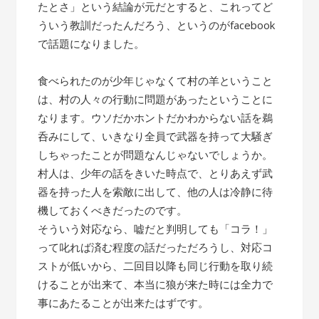
たとさ」という結論が元だとすると、これってど
ういう教訓だったんだろう、というのがfacebook
で話題になりました。
食べられたのが少年じゃなくて村の羊ということ
は、村の人々の行動に問題があったということに
なります。ウソだかホントだかわからない話を鵜
呑みにして、いきなり全員で武器を持って大騒ぎ
しちゃったことが問題なんじゃないでしょうか。
村人は、少年の話をきいた時点で、とりあえず武
器を持った人を索敵に出して、他の人は冷静に待
機しておくべきだったのです。
そういう対応なら、嘘だと判明しても「コラ！」
って叱れば済む程度の話だっただろうし、対応コ
ストが低いから、二回目以降も同じ行動を取り続
けることが出来て、本当に狼が来た時には全力で
事にあたることが出来たはずです。