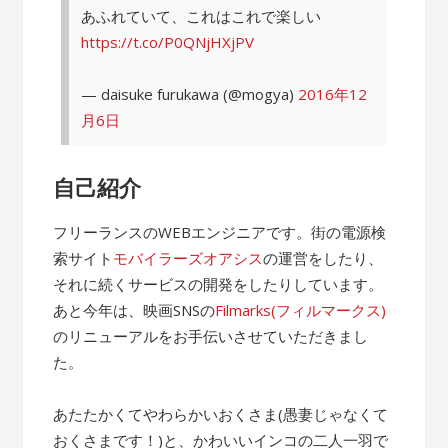
あふれていて、これはこれで楽しい
https://t.co/P0QNjHXjPV
— daisuke furukawa (@mogya)
2016年12
月6日
自己紹介
フリーランスのWEBエンジニアです。街の電源検
索サイト
モバイラーズオアシス
の運営をしたり、
それに続くサービスの開発をしたりしています。
あと今年は、映画SNSの
Filmarks(フィルマークス)
のリニューアルをお手伝いさせていただきまし
た。
あたたかくてやわらかいおくさま(愚妻じゃなくて
おくさまです！)と、かわいいインコの二人一羽で