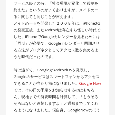
サービス終了の時、「社会環境が変化して役割を
終えた」というのがよくありますが、メイドめー
るに関しても同じことが言えます。
メイドめーるを開発した２００８年は、iPhone3G
の発売直後、まだAndroidは存在すら怪しい時代で
した。iPhoneでGoogleカレンダーを見るためには
「同期」が必要で、Googleカレンダーと同期させ
る方法がブログネタとしてアクセス数を集めるよ
うな時代だったのです。
時は過ぎて、GoogleがAndroidOSを発表し、
Googleのサービスはスマートフォンからアクセス
できることが当たり前になりました。
Google Now
では、その日の予定をお知らせするのはもちろ
ん、現地までの所要時間を計算して、「もうそろ
そろ出ないと遅刻しますよ」と通知までしてくれ
るようになりました。僕自身、GoogleNowのほう