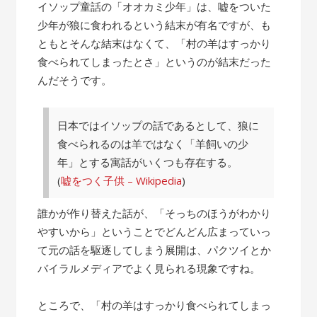
の
イソップ童話の「オオカミ少年」は、嘘をついた
話”
少年が狼に食われるという結末が有名ですが、も
ともとそんな結末はなくて、「村の羊はすっかり
食べられてしまったとさ」というのが結末だった
んだそうです。
日本ではイソップの話であるとして、狼に
食べられるのは羊ではなく「羊飼いの少
年」とする寓話がいくつも存在する。
(
嘘をつく子供 – Wikipedia
)
誰かが作り替えた話が、「そっちのほうがわかり
やすいから」ということでどんどん広まっていっ
て元の話を駆逐してしまう展開は、パクツイとか
バイラルメディアでよく見られる現象ですね。
ところで、「村の羊はすっかり食べられてしまっ