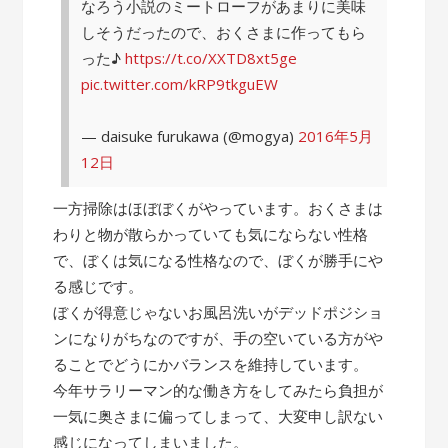
なろう小説のミートローフがあまりに美味
しそうだったので、おくさまに作ってもら
った♪
https://t.co/XXTD8xt5ge
pic.twitter.com/kRP9tkguEW
— daisuke furukawa (@mogya)
2016年5月
12日
一方掃除はほぼぼくがやっています。おくさまは
わりと物が散らかっていても気にならない性格
で、ぼくは気になる性格なので、ぼくが勝手にや
る感じです。
ぼくが得意じゃないお風呂洗いがデッドポジショ
ンになりがちなのですが、手の空いている方がや
ることでどうにかバランスを維持しています。
今年サラリーマン的な働き方をしてみたら負担が
一気に奥さまに偏ってしまって、大変申し訳ない
感じになってしまいました。