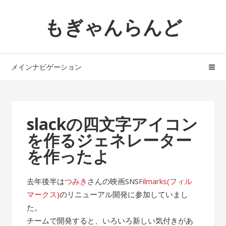
ナ
コ
もぎゃんらんど
ビ
ン
ゲ
テ
ー
ン
シ
ツ
メインナビゲーション
ョ
へ
ン
ス
へ
キ
ス
ッ
slackの四文字アイコン
キ
プ
を作るジェネレーター
ッ
プ
を作ったよ
去年後半は
つみき
さんの映画SNS
Filmarks(フィル
マークス)
のリニューアル開発に参加していまし
た。
チームで開発すると、いろいろ新しい気付きがあ