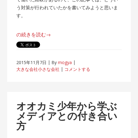
う対策が行われていたかを書いてみようと思いま
す。
“帰
の続きを読む
→
属
意
識
2015年11月7日
By
mogya
が
大きな会社小さな会社
コメントする
薄
れ
な
い
オオカミ少年から学ぶ
客
メディアとの付き合い
先
方
常
駐