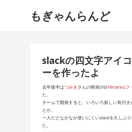
ナ
コ
もぎゃんらんど
ビ
ン
ゲ
テ
ー
ン
シ
ツ
ョ
へ
ン
ス
slackの四文字ア
へ
キ
ス
ッ
ーを作ったよ
キ
プ
ッ
去年後半は
つみき
さんの映画SNS
Filmarks
プ
た。
チームで開発すると、いろいろ新しい気付きが
とか。
一人だとなかなか使いにくいslackを久し
た。