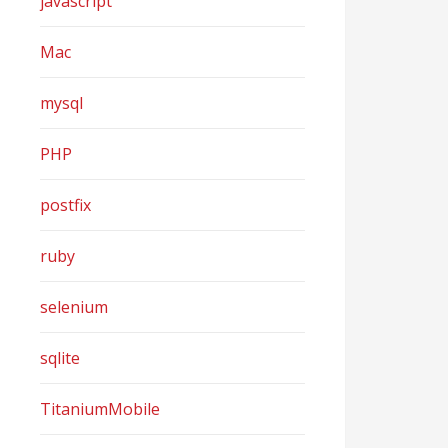
javascript
Mac
mysql
PHP
postfix
ruby
selenium
sqlite
TitaniumMobile