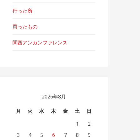
行った所
買ったもの
関西アンカンファレンス
2026年8月
月
火
水
木
金
土
日
1
2
3
4
5
6
7
8
9