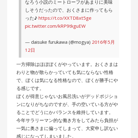
なろう小説のミートローフがあまりに美味
しそうだったので、おくさまに作ってもら
った♪
https://t.co/XXTD8xt5ge
pic.twitter.com/kRP9tkguEW
— daisuke furukawa (@mogya)
2016年5月
12日
一方掃除はほぼぼくがやっています。おくさまは
わりと物が散らかっていても気にならない性格
で、ぼくは気になる性格なので、ぼくが勝手にや
る感じです。
ぼくが得意じゃないお風呂洗いがデッドポジショ
ンになりがちなのですが、手の空いている方がや
ることでどうにかバランスを維持しています。
今年サラリーマン的な働き方をしてみたら負担が
一気に奥さまに偏ってしまって、大変申し訳ない
感じになってしまいました。