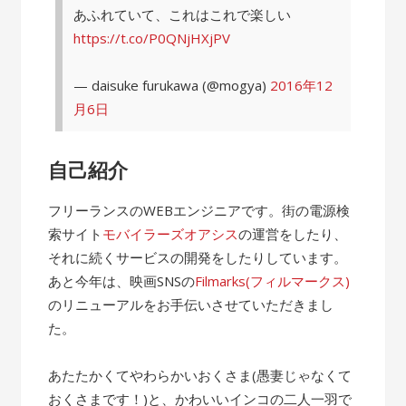
あふれていて、これはこれで楽しい
https://t.co/P0QNjHXjPV
— daisuke furukawa (@mogya)
2016年12
月6日
自己紹介
フリーランスのWEBエンジニアです。街の電源検
索サイト
モバイラーズオアシス
の運営をしたり、
それに続くサービスの開発をしたりしています。
あと今年は、映画SNSの
Filmarks(フィルマークス)
のリニューアルをお手伝いさせていただきまし
た。
あたたかくてやわらかいおくさま(愚妻じゃなくて
おくさまです！)と、かわいいインコの二人一羽で