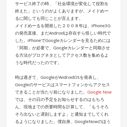
サービス終了の時、「社会環境が変化して役割を
終えた」というのがよくありますが、メイドめー
るに関しても同じことが言えます。
メイドめーるを開発した２００８年は、iPhone3G
の発売直後、まだAndroidは存在すら怪しい時代で
した。iPhoneでGoogleカレンダーを見るためには
「同期」が必要で、Googleカレンダーと同期させ
る方法がブログネタとしてアクセス数を集めるよ
うな時代だったのです。
時は過ぎて、GoogleがAndroidOSを発表し、
Googleのサービスはスマートフォンからアクセス
できることが当たり前になりました。
Google Now
では、その日の予定をお知らせするのはもちろ
ん、現地までの所要時間を計算して、「もうそろ
そろ出ないと遅刻しますよ」と通知までしてくれ
るようになりました。僕自身、GoogleNowのほう