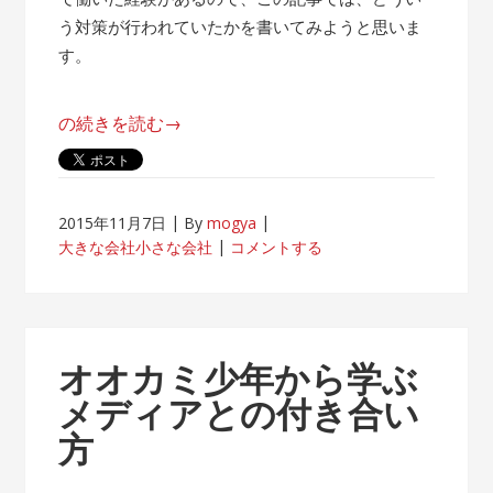
う対策が行われていたかを書いてみようと思いま
す。
“帰
の続きを読む
→
属
意
識
2015年11月7日
By
mogya
が
大きな会社小さな会社
コメントする
薄
れ
な
い
オオカミ少年から学ぶ
客
メディアとの付き合い
先
方
常
駐