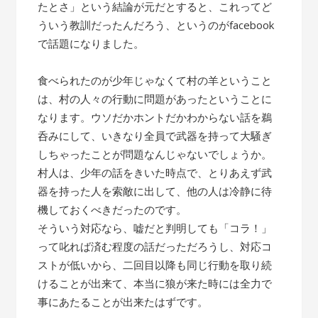
たとさ」という結論が元だとすると、これってど
ういう教訓だったんだろう、というのがfacebook
で話題になりました。
食べられたのが少年じゃなくて村の羊ということ
は、村の人々の行動に問題があったということに
なります。ウソだかホントだかわからない話を鵜
呑みにして、いきなり全員で武器を持って大騒ぎ
しちゃったことが問題なんじゃないでしょうか。
村人は、少年の話をきいた時点で、とりあえず武
器を持った人を索敵に出して、他の人は冷静に待
機しておくべきだったのです。
そういう対応なら、嘘だと判明しても「コラ！」
って叱れば済む程度の話だっただろうし、対応コ
ストが低いから、二回目以降も同じ行動を取り続
けることが出来て、本当に狼が来た時には全力で
事にあたることが出来たはずです。