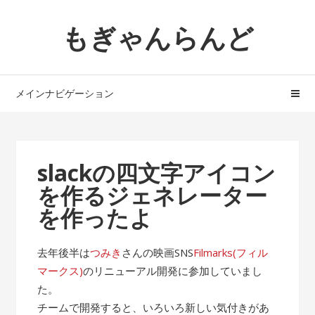
ナ
コ
もぎゃんらんど
ビ
ン
ゲ
テ
ー
ン
シ
ツ
メインナビゲーション
ョ
へ
ン
ス
へ
キ
ス
ッ
slackの四文字アイコン
キ
プ
を作るジェネレーター
ッ
プ
を作ったよ
去年後半は
つみき
さんの映画SNS
Filmarks(フィル
マークス)
のリニューアル開発に参加していまし
た。
チームで開発すると、いろいろ新しい気付きがあ