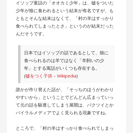
の
イソップ童話の「オオカミ少年」は、嘘をついた
話”
少年が狼に食われるという結末が有名ですが、も
ともとそんな結末はなくて、「村の羊はすっかり
食べられてしまったとさ」というのが結末だった
んだそうです。
日本ではイソップの話であるとして、狼に
食べられるのは羊ではなく「羊飼いの少
年」とする寓話がいくつも存在する。
(
嘘をつく子供 – Wikipedia
)
誰かが作り替えた話が、「そっちのほうがわかり
やすいから」ということでどんどん広まっていっ
て元の話を駆逐してしまう展開は、パクツイとか
バイラルメディアでよく見られる現象ですね。
ところで、「村の羊はすっかり食べられてしまっ