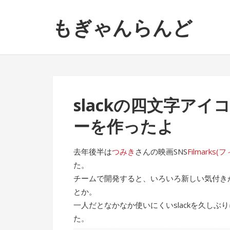
ナ
コ
もぎゃんらんど
ビ
ン
ゲ
テ
ー
ン
シ
ツ
ョ
へ
ン
ス
slackの四文字ア
へ
キ
ス
ッ
ーを作ったよ
キ
プ
ッ
去年後半は
つみき
さんの映画SNS
Filmarks
プ
た。
チームで開発すると、いろいろ新しい気付きが
とか。
一人だとなかなか使いにくいslackを久し
た。