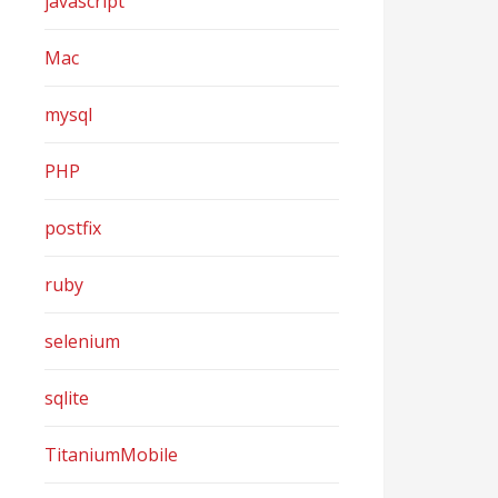
javascript
Mac
mysql
PHP
postfix
ruby
selenium
sqlite
TitaniumMobile