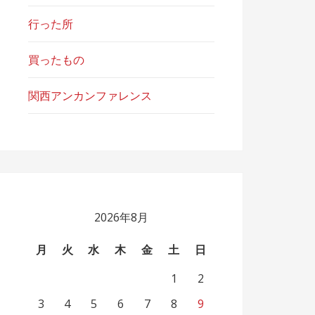
行った所
買ったもの
関西アンカンファレンス
2026年8月
月
火
水
木
金
土
日
1
2
3
4
5
6
7
8
9