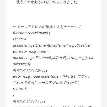
使うアテがあるので、作ってみました。
/* メールアドレスの単純ミスをチェック
/
function checkEmail() {
var str =
document.getElementById(“email_input”).value;
var error_msg_node =
document.getElementById(“mail_error_msg”).chil
dNodes[0];
if( !str.match( /@/ ) ) {
error_msg_node.nodeValue = “@がないですが、
これって本当にメールアドレスですか？”;
return 1;
}
if( !str.match( /./ ) ) {