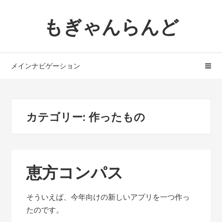
ナ
コ
もぎゃんらんど
ビ
ン
ゲ
テ
ー
ン
シ
ツ
メインナビゲーション
ョ
へ
ン
ス
へ
キ
ス
ッ
カテゴリー: 作ったもの
キ
プ
ッ
プ
恵方コンパス
そういえば、今年向けの新しいアプリを一つ作っ
たのです。