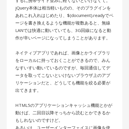
するに携帯サイト並みに軽くないといけなくて。
jQuery本体は相当軽いものの、そのプラグインを
あれこれ入れはじめたり、$(document).readyでペ
ージを書き換えるような機能が複数あると、無線
LANでは快適に動いていても、3G回線になると動
作が辛いページになってしまうことがあります。
ネイティブアプリであれば、画像とかライブラリ
をローカルに持っておくことができるので、みん
なすいすい動いているのですが、毎回通信してデ
ータを取ってこないといけないブラウザ上のアプ
リケーションだと、どうしても機能を絞る必要が
出てきます。
HTML5のアプリケーションキャッシュ機能とかが
動けば、二回目以降そっちから読むとかできるか
もしれないのですけど。
あるいは、ユーザーインターフェイスに画像を使