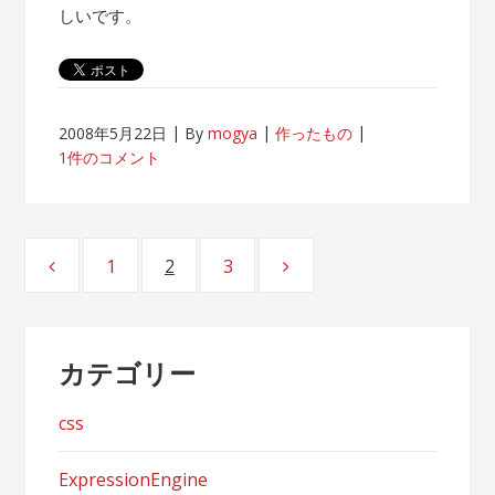
しいです。
2008年5月22日
By
mogya
作ったもの
1件のコメント
投
1
2
3
ページ
ページ
ページ
稿
ナ
カテゴリー
ビ
ゲ
css
ー
ExpressionEngine