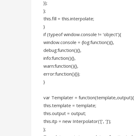
});
};
this.fill = this.interpolate;
}
if (typeof window.console != ‘object’){
window.console = {log:function(){},
debug:function(){},
info:function(){},
warn:function(){},
error:function(){}};
}
var Templater = function(template,output){
this.template = template;
this.output = output;
this.itp = new Interpolator(‘[‘, ‘]’);
};