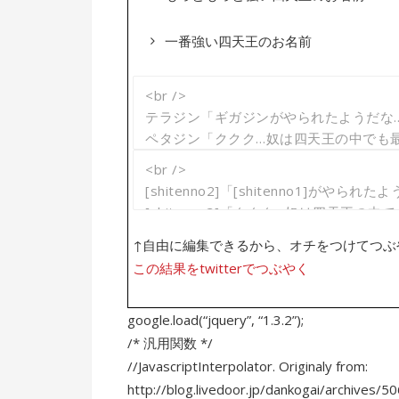
一番強い四天王のお名前
↑自由に編集できるから、オチをつけてつぶ
この結果をtwitterでつぶやく
google.load(“jquery”, “1.3.2”);
/* 汎用関数 */
//JavascriptInterpolator. Originaly from:
http://blog.livedoor.jp/dankogai/archives/5