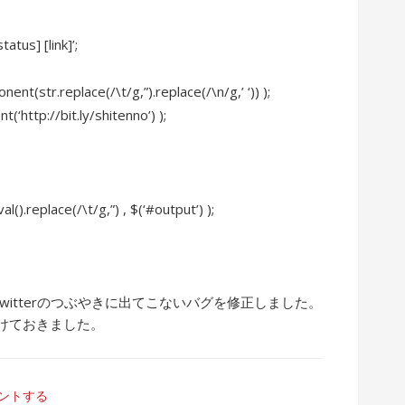
atus] [link]’;
ent(str.replace(/\t/g,”).replace(/\n/g,’ ‘)) );
(‘http://bit.ly/shitenno’) );
).replace(/\t/g,”) , $(‘#output’) );
にtwitterのつぶやきに出てこないバグを修正しました。
けておきました。
ントする