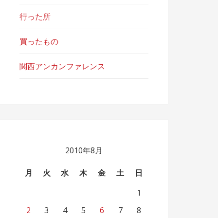
行った所
買ったもの
関西アンカンファレンス
2010年8月
月
火
水
木
金
土
日
1
2
3
4
5
6
7
8