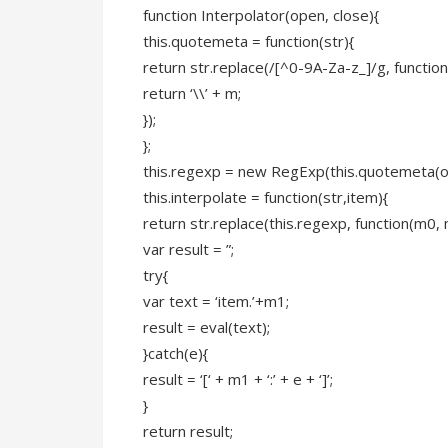
function Interpolator(open, close){
this.quotemeta = function(str){
return str.replace(/[^0-9A-Za-z_]/g, functio
return ‘\\’ + m;
});
};
this.regexp = new RegExp(this.quotemeta(open
this.interpolate = function(str,item){
return str.replace(this.regexp, function(m0,
var result = ”;
try{
var text = ‘item.’+m1;
result = eval(text);
}catch(e){
result = ‘[‘ + m1 + ‘:’ + e + ‘]’;
}
return result;