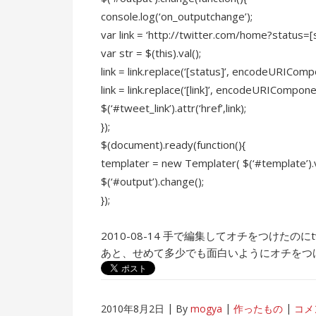
console.log(‘on_outputchange’);
var link = ‘http://twitter.com/home?status=[st
var str = $(this).val();
link = link.replace(‘[status]’, encodeURICompon
link = link.replace(‘[link]’, encodeURIComponent
$(‘#tweet_link’).attr(‘href’,link);
});
$(document).ready(function(){
templater = new Templater( $(‘#template’).val(
$(‘#output’).change();
});
2010-08-14 手で編集してオチをつけたの
あと、せめて多少でも面白いようにオチをつ
2010年8月2日
By
mogya
作ったもの
コメ