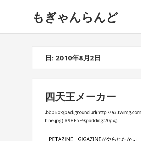
ナ
コ
もぎゃんらんど
ビ
ン
ゲ
テ
ー
ン
シ
ツ
ョ
へ
ン
ス
日: 2010年8月2日
へ
キ
ス
ッ
キ
プ
ッ
四天王メーカー
プ
.bbpBox{background:url(http://a3.twimg.c
hine.jpg) #9BE5E9;padding:20px;}
PETAZINE「GIGAZINEがやられ