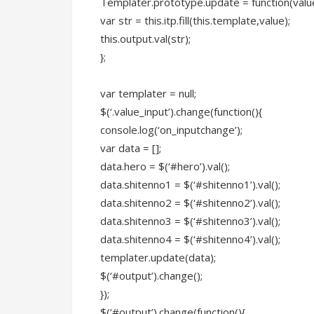
Templater.prototype.update = function(valu
var str = this.itp.fill(this.template,value);
this.output.val(str);
};
var templater = null;
$(‘.value_input’).change(function(){
console.log(‘on_inputchange’);
var data = [];
data.hero = $(‘#hero’).val();
data.shitenno1 = $(‘#shitenno1’).val();
data.shitenno2 = $(‘#shitenno2’).val();
data.shitenno3 = $(‘#shitenno3’).val();
data.shitenno4 = $(‘#shitenno4’).val();
templater.update(data);
$(‘#output’).change();
});
$(‘#output’).change(function(){