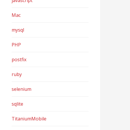
javascript
Mac
mysql
PHP
postfix
ruby
selenium
sqlite
TitaniumMobile