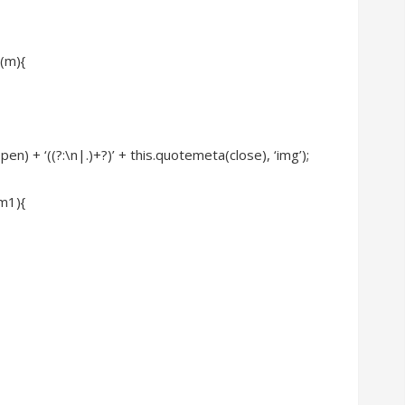
n(m){
) + ‘((?:\n|.)+?)’ + this.quotemeta(close), ‘img’);
 m1){