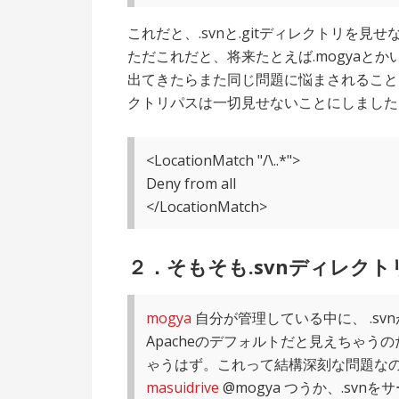
これだと、.svnと.gitディレクトリを見
ただこれだと、将来たとえば.mogyaと
出てきたらまた同じ問題に悩まされること
クトリパスは一切見せないことにしました
<LocationMatch "/\..*">
Deny from all
</LocationMatch>
２．そもそも.svnディレク
mogya
自分が管理している中に、 .s
Apacheのデフォルトだと見えちゃ
ゃうはず。これって結構深刻な問題な
masuidrive
@mogya つうか、.sv