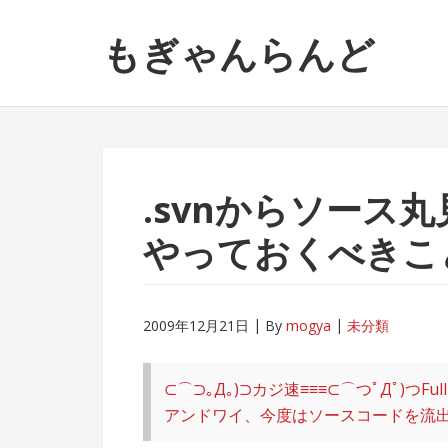
ナ
コ
もぎゃんらんど
ビ
ン
ゲ
テ
ー
ン
シ
ツ
ョ
へ
ン
ス
へ
キ
.svnからソース
ス
ッ
やっておくべきこ
キ
プ
ッ
プ
2009年12月21日
By
mogya
未分類
⊂⌒⊃｡Д｡)⊃カジ速≡≡≡⊂⌒つﾟДﾟ)つFull 
アンドワイ、今度はソースコードを流