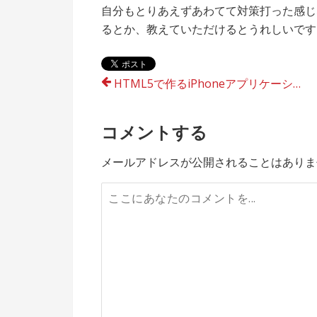
自分もとりあえずあわてて対策打った感じ
るとか、教えていただけるとうれしいです
投
HTML5で作るiPhoneアプリケーション
稿
コメントする
ナ
ビ
メールアドレスが公開されることはありま
ゲ
ー
シ
ョ
ン