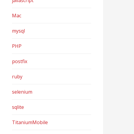
javascript
Mac
mysql
PHP
postfix
ruby
selenium
sqlite
TitaniumMobile