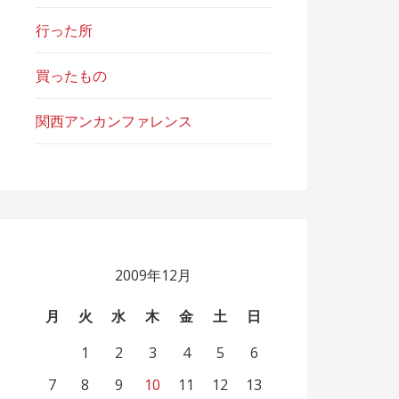
行った所
買ったもの
関西アンカンファレンス
2009年12月
月
火
水
木
金
土
日
1
2
3
4
5
6
7
8
9
10
11
12
13