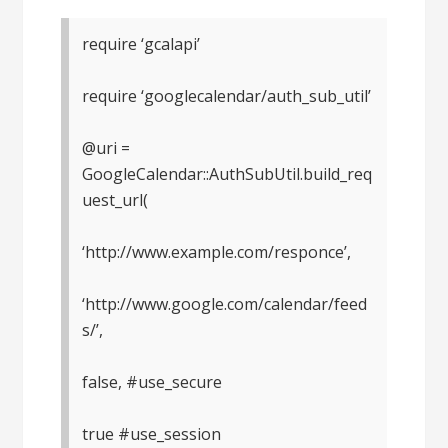
require ‘gcalapi’
require ‘googlecalendar/auth_sub_util’
@uri =
GoogleCalendar::AuthSubUtil.build_req
uest_url(
‘http://www.example.com/responce’,
‘http://www.google.com/calendar/feed
s/’,
false, #use_secure
true #use_session