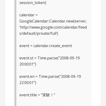
session_token)
calendar =
GoogleCalendar::Calendar.new(server,
‘http://www.google.com/calendar/feed
s/default/private/full’)
event = calendar.create_event
event.st = Time.parse(“2008-09-19
20:00:01”)
event.en = Time.parse(“2008-09-19
22:00:01”)
event.title = “実験！”