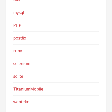
mysql
PHP
postfix
ruby
selenium
sqlite
TitaniumMobile
webteko