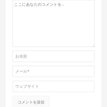
ー
シ
ョ
ン