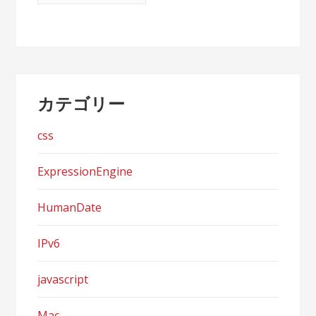
カテゴリー
css
ExpressionEngine
HumanDate
IPv6
javascript
Mac