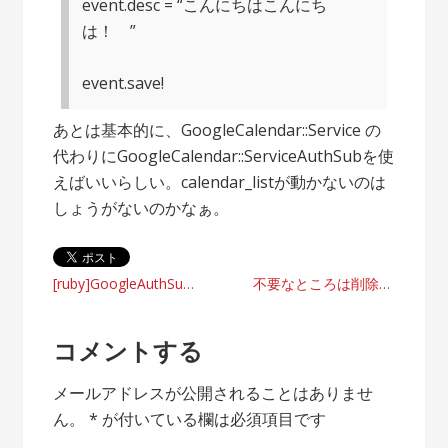
event.desc = “こんにちはこんにち
は！ ”
event.save!
あとは基本的に、GoogleCalendar::Service の
代わりにGoogleCalendar::ServiceAuthSubを使
えばいいらしい。calendar_listが動かないのは
しょうがないのかなぁ。
投
[ruby]GoogleAuthSubを使う
不要なところは削除してやりたい放題できる『編集』
稿
コメントする
ナ
メールアドレスが公開されることはありませ
ビ
ん。
*
が付いている欄は必須項目です
ゲ