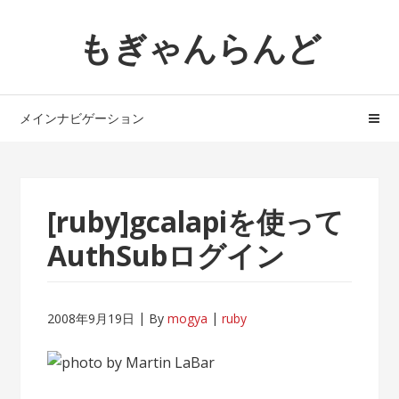
ナ
コ
もぎゃんらんど
ビ
ン
ゲ
テ
ー
ン
シ
ツ
メインナビゲーション
ョ
へ
ン
ス
へ
キ
ス
ッ
[ruby]gcalapiを使って
キ
プ
ッ
AuthSubログイン
プ
2008年9月19日
By
mogya
ruby