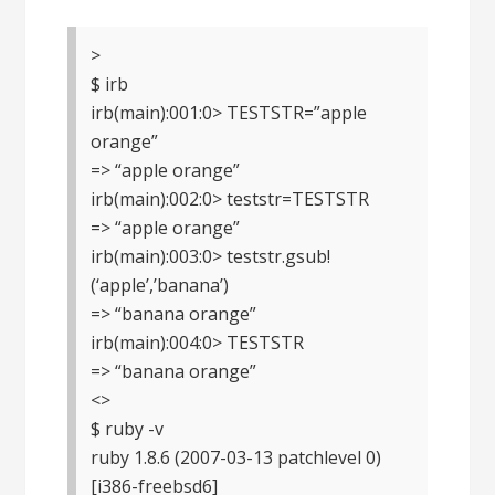
>
$ irb
irb(main):001:0> TESTSTR=”apple
orange”
=> “apple orange”
irb(main):002:0> teststr=TESTSTR
=> “apple orange”
irb(main):003:0> teststr.gsub!
(‘apple’,’banana’)
=> “banana orange”
irb(main):004:0> TESTSTR
=> “banana orange”
<>
$ ruby -v
ruby 1.8.6 (2007-03-13 patchlevel 0)
[i386-freebsd6]