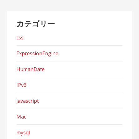
カテゴリー
css
ExpressionEngine
HumanDate
IPv6
javascript
Mac
mysql