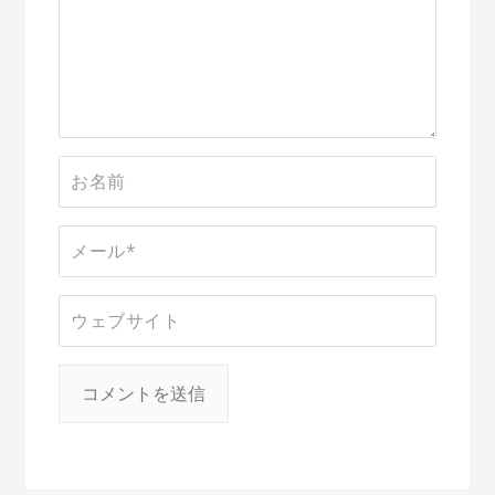
シ
ョ
ン