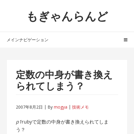
ナ
コ
もぎゃんらんど
ビ
ン
ゲ
テ
ー
ン
シ
ツ
メインナビゲーション
ョ
へ
ン
ス
へ
キ
ス
ッ
定数の中身が書き換え
キ
プ
ッ
られてしまう？
プ
2007年8月2日
By
mogya
技術メモ
p1
rubyで定数の中身が書き換えられてしま
う？