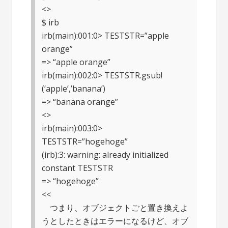
<>
$ irb
irb(main):001:0> TESTSTR=”apple
orange”
=> “apple orange”
irb(main):002:0> TESTSTR.gsub!
(‘apple’,’banana’)
=> “banana orange”
<>
irb(main):003:0>
TESTSTR=”hogehoge”
(irb):3: warning: already initialized
constant TESTSTR
=> “hogehoge”
<<
つまり、オブジェクトごと置き換えよ
うとしたときはエラーになるけど、オブ