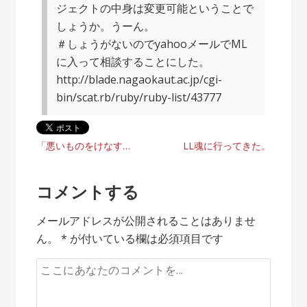
ジェクトの中身は変更可能ということで
しょうか。うーん。
＃しょうがないのでyahooメールでML
に入って相談することにした。
http://blade.nagaokaut.ac.jp/cgi-
bin/scat.rb/ruby/ruby-list/43777
投
「悪いものをけなすことに貴重な時間を費やさない」/ブレスター
LL魂に行ってきた。
稿
コメントする
ナ
メールアドレスが公開されることはありませ
ビ
ん。
*
が付いている欄は必須項目です
ゲ
ー