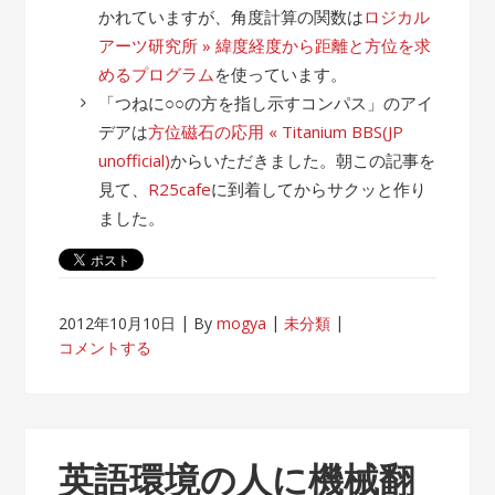
かれていますが、角度計算の関数は
ロジカル
アーツ研究所 » 緯度経度から距離と方位を求
めるプログラム
を使っています。
「つねに○○の方を指し示すコンパス」のアイ
デアは
方位磁石の応用 « Titanium BBS(JP
unofficial)
からいただきました。朝この記事を
見て、
R25cafe
に到着してからサクッと作り
ました。
2012年10月10日
By
mogya
未分類
コメントする
英語環境の人に機械翻