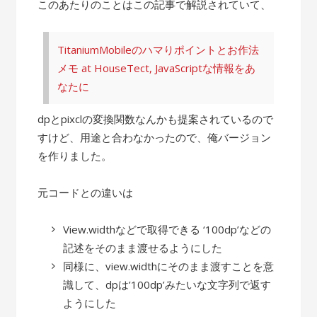
このあたりのことはこの記事で解説されていて、
TitaniumMobileのハマりポイントとお作法
メモ at HouseTect, JavaScriptな情報をあ
なたに
dpとpixclの変換関数なんかも提案されているので
すけど、用途と合わなかったので、俺バージョン
を作りました。
元コードとの違いは
View.widthなどで取得できる ‘100dp’などの
記述をそのまま渡せるようにした
同様に、view.widthにそのまま渡すことを意
識して、dpは’100dp’みたいな文字列で返す
ようにした