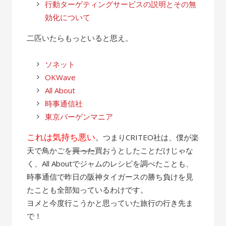
行動ターゲティングサービスの説明とその無
効化について
二匹いたらもっといると思え。
ソネット
OKWave
All About
時事通信社
東京バーゲンマニア
これは気持ち悪い
。つまりCRITEO社は、僕が楽
天で鳥かごを
買った
買おうとしたことだけじゃな
く、All Aboutでジャムのレシピを調べたことも、
時事通信で昨日の阪神タイガースの勝ち負けを見
たことも全部知っているわけです。
ヨメと今度行こうかと思っていた旅行の行き先ま
で！