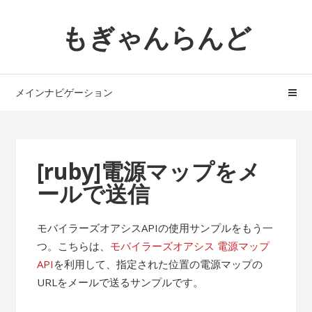
ナ
コ
もぎゃんらんど
ビ
ン
ゲ
テ
ー
ン
シ
ツ
メインナビゲーション
ョ
へ
ン
ス
へ
キ
ス
ッ
[ruby]電源マップをメ
キ
プ
ールで送信
ッ
プ
モバイラーズオアシスAPIの使用サンプルをもう一
つ。こちらは、
モバイラーズオアシス 電源マップ
API
を利用して、指定された位置の電源マップの
URLをメールで送るサンプルです。