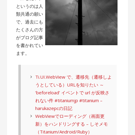
というのは人
類共通の願い
で、過去にも
たくさんの方
がブログ記事
を書かれてい
ます。
Ti.UI.WebView で、遷移先（遷移しよ
うとしている）URLを知りたい ～
‘beforeload’ イベントで url が反映さ
れない件 #titaniumjp #titanium –
harukazepcの日記
WebViewでローディング（画面更
新）をハンドリングする – しそメモ
（Titanium/Android/Ruby）