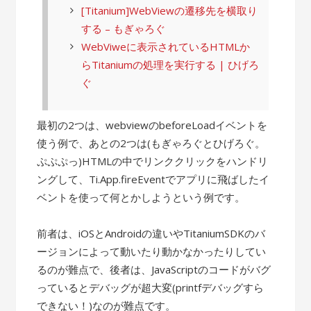
[Titanium]WebViewの遷移先を横取り
する – もぎゃろぐ
WebViweに表示されているHTMLか
らTitaniumの処理を実行する | ひげろ
ぐ
最初の2つは、webviewのbeforeLoadイベントを
使う例で、あとの2つは(もぎゃろぐとひげろぐ。
ぷぷぷっ)HTMLの中でリンククリックをハンドリ
ングして、Ti.App.fireEventでアプリに飛ばしたイ
ベントを使って何とかしようという例です。
前者は、iOSとAndroidの違いやTitaniumSDKのバ
ージョンによって動いたり動かなかったりしてい
るのが難点で、後者は、JavaScriptのコードがバグ
っているとデバッグが超大変(printfデバッグすら
できない！)なのが難点です。