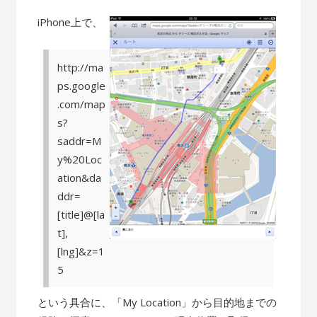
iPhone上で、
http://ma
ps.google
.com/map
s?
saddr=M
y%20Loc
ation&da
ddr=
[title]@[la
t],
[lng]&z=1
5
という具合に、「My Location」から目的地までの