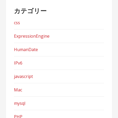
カテゴリー
css
ExpressionEngine
HumanDate
IPv6
javascript
Mac
mysql
PHP