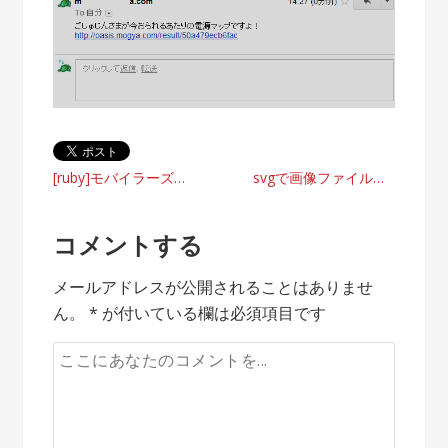
投
[ruby]モバイラーズオアシスAPIの使用サンプル
svgで画像ファイルを量産する
稿
コメントする
ナ
メールアドレスが公開されることはありませ
ビ
ん。
*
が付いている欄は必須項目です
ゲ
ー
シ