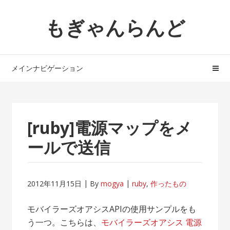
ナ
コ
もぎゃんらんど
ビ
ン
ゲ
テ
ー
ン
シ
ツ
メインナビゲーション
ョ
へ
ン
ス
へ
キ
ス
ッ
[ruby]電源マップをメ
キ
プ
ッ
ールで送信
プ
2012年11月15日
By
mogya
ruby
,
作ったもの
モバイラーズオアシスAPIの使用サンプルをも
う一つ。こちらは、
モバイラーズオアシス 電源