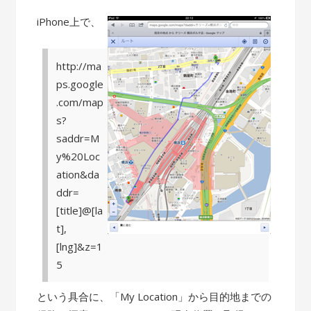
iPhone上で、
http://ma
ps.google
.com/map
s?
saddr=M
y%20Loc
ation&da
ddr=
[title]@[la
t],
[lng]&z=1
5
という具合に、「My Location」から目的地までの