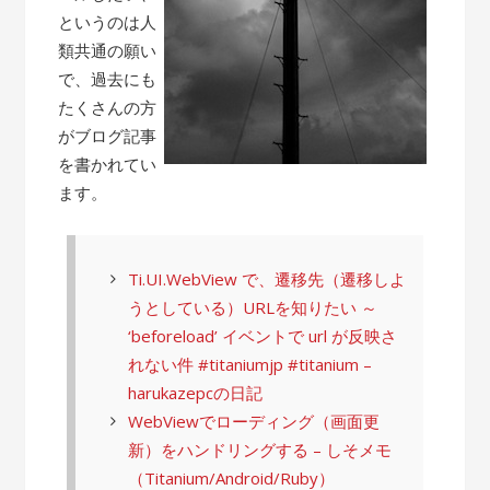
というのは人
類共通の願い
で、過去にも
たくさんの方
がブログ記事
を書かれてい
ます。
Ti.UI.WebView で、遷移先（遷移しよ
うとしている）URLを知りたい ～
‘beforeload’ イベントで url が反映さ
れない件 #titaniumjp #titanium –
harukazepcの日記
WebViewでローディング（画面更
新）をハンドリングする – しそメモ
（Titanium/Android/Ruby）