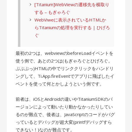
[Titanium]WebViewの遷移先を横取り
する – もぎゃろぐ
WebViweに表示されているHTMLか
らTitaniumの処理を実行する | ひげろ
ぐ
最初の2つは、webviewのbeforeLoadイベントを
使う例で、あとの2つは(もぎゃろぐとひげろぐ。
ぷぷぷっ)HTMLの中でリンククリックをハンドリ
ングして、Ti.App.fireEventでアプリに飛ばしたイ
ベントを使って何とかしようという例です。
前者は、iOSとAndroidの違いやTitaniumSDKのバ
ージョンによって動いたり動かなかったりしてい
るのが難点で、後者は、JavaScriptのコードがバグ
っているとデバッグが超大変(printfデバッグすら
できない！)なのが難点です。