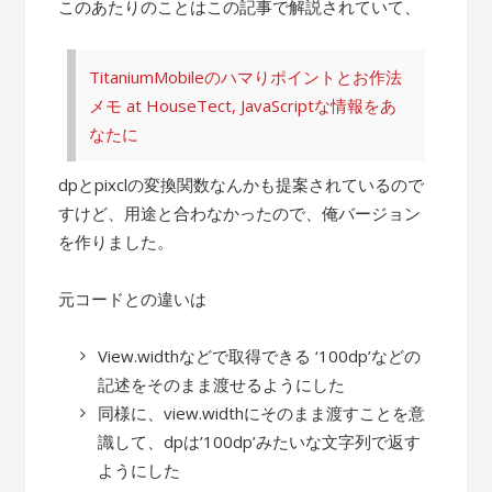
このあたりのことはこの記事で解説されていて、
TitaniumMobileのハマりポイントとお作法
メモ at HouseTect, JavaScriptな情報をあ
なたに
dpとpixclの変換関数なんかも提案されているので
すけど、用途と合わなかったので、俺バージョン
を作りました。
元コードとの違いは
View.widthなどで取得できる ‘100dp’などの
記述をそのまま渡せるようにした
同様に、view.widthにそのまま渡すことを意
識して、dpは’100dp’みたいな文字列で返す
ようにした