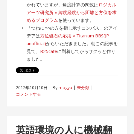
かれていますが、角度計算の関数は
ロジカル
アーツ研究所 » 緯度経度から距離と方位を求
めるプログラム
を使っています。
「つねに○○の方を指し示すコンパス」のアイ
デアは
方位磁石の応用 « Titanium BBS(JP
unofficial)
からいただきました。朝この記事を
見て、
R25cafe
に到着してからサクッと作り
ました。
2012年10月10日
By
mogya
未分類
コメントする
英語環境の人に機械翻