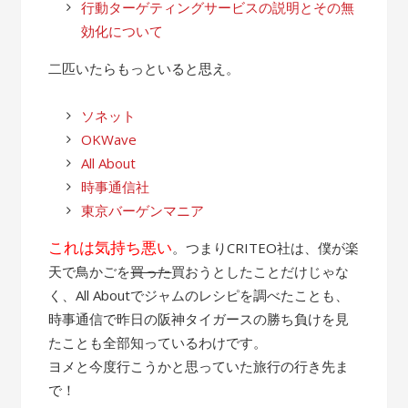
行動ターゲティングサービスの説明とその無
効化について
二匹いたらもっといると思え。
ソネット
OKWave
All About
時事通信社
東京バーゲンマニア
これは気持ち悪い
。つまりCRITEO社は、僕が楽
天で鳥かごを
買った
買おうとしたことだけじゃな
く、All Aboutでジャムのレシピを調べたことも、
時事通信で昨日の阪神タイガースの勝ち負けを見
たことも全部知っているわけです。
ヨメと今度行こうかと思っていた旅行の行き先ま
で！