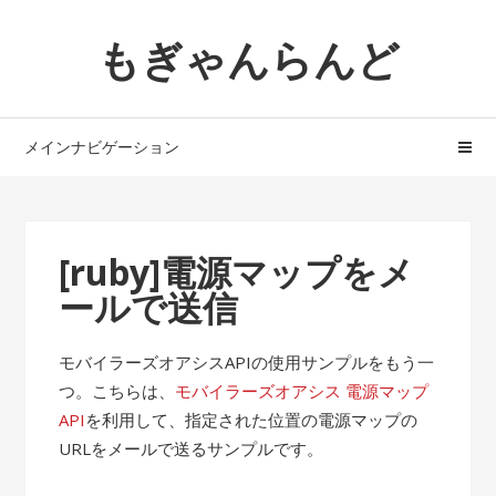
ナ
コ
もぎゃんらんど
ビ
ン
ゲ
テ
ー
ン
シ
ツ
メインナビゲーション
ョ
へ
ン
ス
へ
キ
ス
ッ
[ruby]電源マップをメ
キ
プ
ールで送信
ッ
プ
モバイラーズオアシスAPIの使用サンプルをもう一
つ。こちらは、
モバイラーズオアシス 電源マップ
API
を利用して、指定された位置の電源マップの
URLをメールで送るサンプルです。