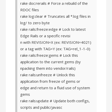
rake doc:rerails # Force a rebuild of the
RDOC files
rake log:clear # Truncates all *.log files in
log/ to zero byte
rake rails:freeze:edge # Lock to latest
Edge Rails or a specific revisi
n with REVISION=X (ex: REVISION=4021)
or a tag with TAG=Y (ex: TAG=rel_1-1-0)
rake rails:freeze:gems # Lock this
application to the current gems (by
npacking them into vendor/rails)
rake rails:unfreeze # Unlock this
application from freeze of gems or
edge and return to a fluid use of system
gems
rake rails:update # Update both configs,
scripts and public/javasc