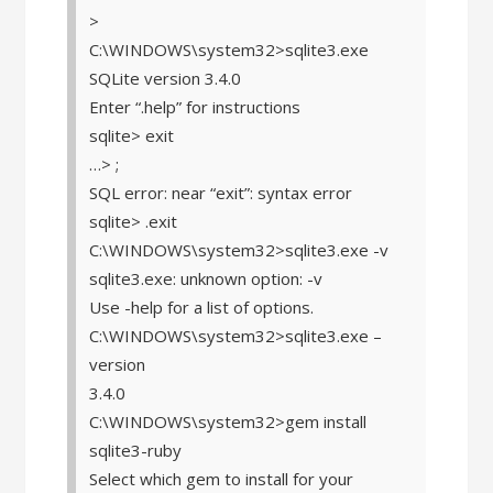
>
C:\WINDOWS\system32>sqlite3.exe
SQLite version 3.4.0
Enter “.help” for instructions
sqlite> exit
…> ;
SQL error: near “exit”: syntax error
sqlite> .exit
C:\WINDOWS\system32>sqlite3.exe -v
sqlite3.exe: unknown option: -v
Use -help for a list of options.
C:\WINDOWS\system32>sqlite3.exe –
version
3.4.0
C:\WINDOWS\system32>gem install
sqlite3-ruby
Select which gem to install for your