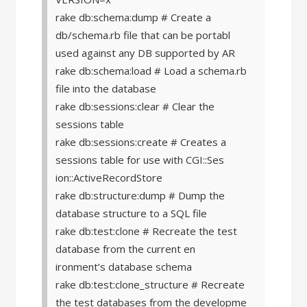
rake db:schema:dump # Create a
db/schema.rb file that can be portabl
used against any DB supported by AR
rake db:schema:load # Load a schema.rb
file into the database
rake db:sessions:clear # Clear the
sessions table
rake db:sessions:create # Creates a
sessions table for use with CGI::Ses
ion::ActiveRecordStore
rake db:structure:dump # Dump the
database structure to a SQL file
rake db:test:clone # Recreate the test
database from the current en
ironment’s database schema
rake db:test:clone_structure # Recreate
the test databases from the developme