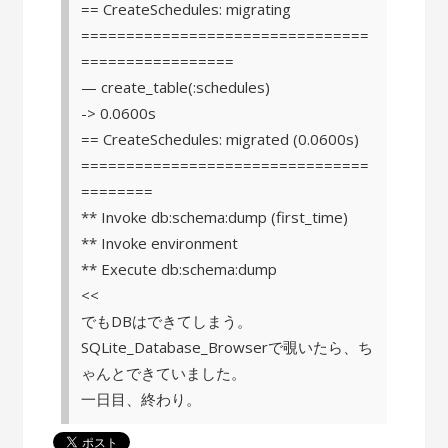
== CreateSchedules: migrating
================================
=================
— create_table(:schedules)
-> 0.0600s
== CreateSchedules: migrated (0.0600s)
================================
========
** Invoke db:schema:dump (first_time)
** Invoke environment
** Execute db:schema:dump
<<
でもDBはできてしまう。
SQLite_Database_Browserで覗いたら、ち
ゃんとできていました。
一日目、終わり。