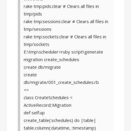
rake tmp:pids:clear # Clears all files in
tmp/pids
rake tmp:sessions:clear # Clears all files in
tmp/sessions
rake tmp:sockets:clear # Clears all files in
tmp/sockets
E:\tmp\scheduler>ruby script\generate
migration create_schedules
create db/migrate
create
db/migrate/001_create_schedules.rb
<>
class CreateSchedules <
ActiveRecord::Migration
def self.up
create_table(:schedules) do |table|
table.column(:datatime, :timestamp)