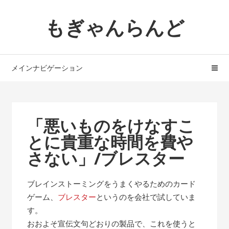
ナ
コ
もぎゃんらんど
ビ
ン
ゲ
テ
ー
ン
シ
ツ
メインナビゲーション
ョ
へ
ン
ス
へ
キ
ス
ッ
「悪いものをけなすこ
キ
プ
とに貴重な時間を費や
ッ
プ
さない」/ブレスター
ブレインストーミングをうまくやるためのカード
ゲーム、
ブレスター
というのを会社で試していま
す。
おおよそ宣伝文句どおりの製品で、これを使うと