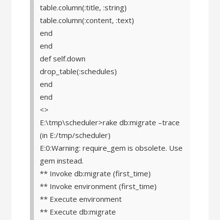
table.column(:title, :string)
table.column(:content, :text)
end
end
def self.down
drop_table(:schedules)
end
end
<>
E:\tmp\scheduler>rake db:migrate –trace
(in E:/tmp/scheduler)
E:0:Warning: require_gem is obsolete. Use
gem instead.
** Invoke db:migrate (first_time)
** Invoke environment (first_time)
** Execute environment
** Execute db:migrate