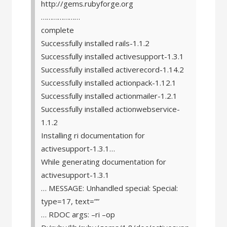
http://gems.rubyforge.org
…………………
complete
Successfully installed rails-1.1.2
Successfully installed activesupport-1.3.1
Successfully installed activerecord-1.14.2
Successfully installed actionpack-1.12.1
Successfully installed actionmailer-1.2.1
Successfully installed actionwebservice-
1.1.2
Installing ri documentation for
activesupport-1.3.1…
While generating documentation for
activesupport-1.3.1
… MESSAGE: Unhandled special: Special:
type=17, text=”
”
… RDOC args: –ri –op