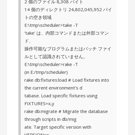
2 個のファイル 8,308 バイト
14 個のディレクトリ 24,802,045,952 バイ
トの空き領域
E:\tmp\scheduler>take -T
‘take’ は、内部コマンドまたは外部コマン
ド、
操作可能なプログラムまたはバッチ ファイ
ルとして認識されていません。
E:\tmp\scheduler>rake -T
(in E:/tmp/scheduler)
rake db:fixtures:load # Load fixtures into
the current environment’s d
tabase. Load specific fixtures using
FIXTURES=x,y
rake db:migrate # Migrate the database
through scripts in db/mig
ate. Target specific version with
VERSION=x