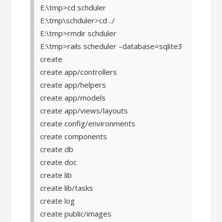
E:\tmp>cd schduler
E:\tmp\schduler>cd ../
E:\tmp>rmdir schduler
E:\tmp>rails scheduler –database=sqlite3
create
create app/controllers
create app/helpers
create app/models
create app/views/layouts
create config/environments
create components
create db
create doc
create lib
create lib/tasks
create log
create public/images