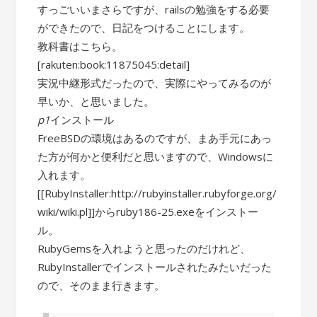
すっごいいまさらですが、railsの勉強をする必要
ができたので、日記をつけることにします。
教科書はこちら。
[rakuten:book:11875045:detail]
実況中継形式だったので、実際にやってみるのが
早いか、と思いました。
p1
インストール
FreeBSDの環境はあるのですが、まあ手元にあっ
た方が何かと便利だと思いますので、Windowsに
入れます。
[[RubyInstaller:http://rubyinstaller.rubyforge.org/
wiki/wiki.pl]]からruby186-25.exeをインストー
ル。
RubyGemsを入れようと思ったのだけれど、
RubyInstallerでインストールされたみたいだった
ので、そのまま行きます。