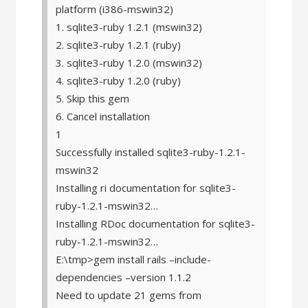
platform (i386-mswin32)
1. sqlite3-ruby 1.2.1 (mswin32)
2. sqlite3-ruby 1.2.1 (ruby)
3. sqlite3-ruby 1.2.0 (mswin32)
4. sqlite3-ruby 1.2.0 (ruby)
5. Skip this gem
6. Cancel installation
1
Successfully installed sqlite3-ruby-1.2.1-
mswin32
Installing ri documentation for sqlite3-
ruby-1.2.1-mswin32…
Installing RDoc documentation for sqlite3-
ruby-1.2.1-mswin32…
E:\tmp>gem install rails –include-
dependencies –version 1.1.2
Need to update 21 gems from