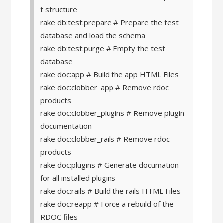
t structure
rake db:test:prepare # Prepare the test
database and load the schema
rake db:test:purge # Empty the test
database
rake doc:app # Build the app HTML Files
rake doc:clobber_app # Remove rdoc
products
rake doc:clobber_plugins # Remove plugin
documentation
rake doc:clobber_rails # Remove rdoc
products
rake doc:plugins # Generate documation
for all installed plugins
rake doc:rails # Build the rails HTML Files
rake doc:reapp # Force a rebuild of the
RDOC files