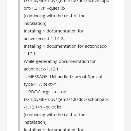
D:/ruby/lib/ruby/gems/1.8/doc/activesupp
ort-1.3.1/ri –quiet lib
(continuing with the rest of the
installation)
Installing ri documentation for
activerecord-1.14.2…
Installing ri documentation for actionpack-
1.12.1…
While generating documentation for
actionpack-1.12.1
… MESSAGE: Unhandled special: Special:
type=17, text=”
”
… RDOC args: –ri –op
D:/ruby/lib/ruby/gems/1.8/doc/actionpack
-1.12.1/ri –quiet lib
(continuing with the rest of the
installation)
Installing ri documentation for