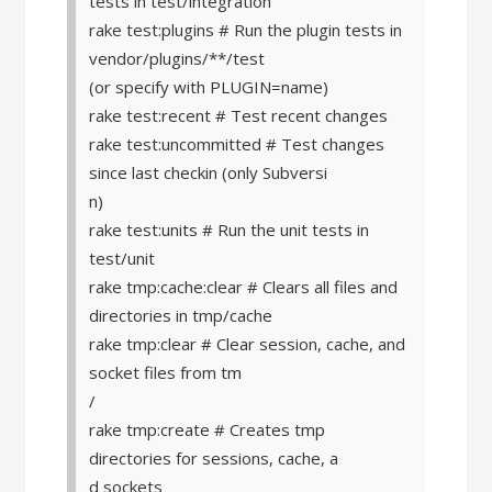
tests in test/integration
rake test:plugins # Run the plugin tests in
vendor/plugins/**/test
(or specify with PLUGIN=name)
rake test:recent # Test recent changes
rake test:uncommitted # Test changes
since last checkin (only Subversi
n)
rake test:units # Run the unit tests in
test/unit
rake tmp:cache:clear # Clears all files and
directories in tmp/cache
rake tmp:clear # Clear session, cache, and
socket files from tm
/
rake tmp:create # Creates tmp
directories for sessions, cache, a
d sockets