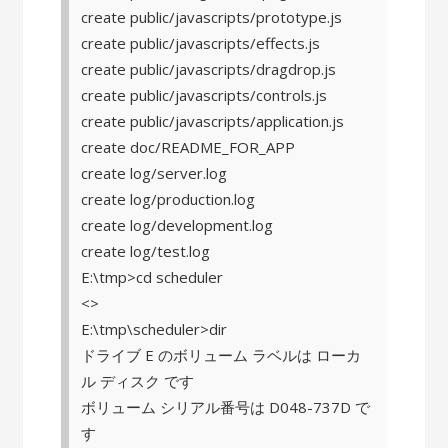
create public/javascripts/prototype.js
create public/javascripts/effects.js
create public/javascripts/dragdrop.js
create public/javascripts/controls.js
create public/javascripts/application.js
create doc/README_FOR_APP
create log/server.log
create log/production.log
create log/development.log
create log/test.log
E:\tmp>cd scheduler
<>
E:\tmp\scheduler>dir
ドライブ E のボリューム ラベルは ローカ
ル ディスク です
ボリューム シリアル番号は D048-737D で
す