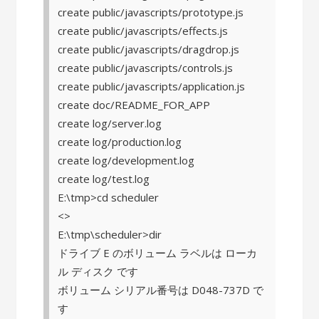
create public/javascripts/prototype.js
create public/javascripts/effects.js
create public/javascripts/dragdrop.js
create public/javascripts/controls.js
create public/javascripts/application.js
create doc/README_FOR_APP
create log/server.log
create log/production.log
create log/development.log
create log/test.log
E:\tmp>cd scheduler
<>
E:\tmp\scheduler>dir
ドライブ E のボリューム ラベルは ローカ
ル ディスク です
ボリューム シリアル番号は D048-737D で
す