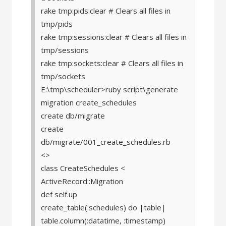
rake tmp:pids:clear # Clears all files in
tmp/pids
rake tmp:sessions:clear # Clears all files in
tmp/sessions
rake tmp:sockets:clear # Clears all files in
tmp/sockets
E:\tmp\scheduler>ruby script\generate
migration create_schedules
create db/migrate
create
db/migrate/001_create_schedules.rb
<>
class CreateSchedules <
ActiveRecord::Migration
def self.up
create_table(:schedules) do |table|
table.column(:datatime, :timestamp)