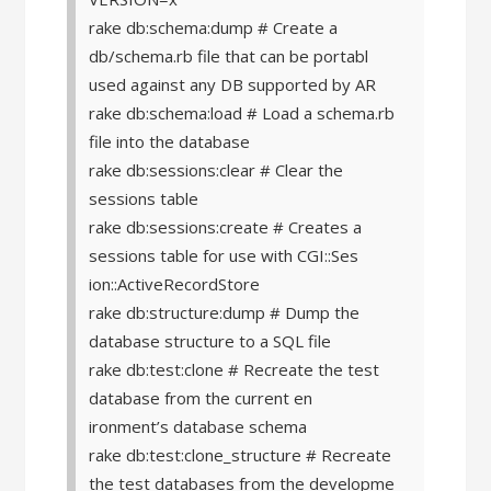
rake db:schema:dump # Create a
db/schema.rb file that can be portabl
used against any DB supported by AR
rake db:schema:load # Load a schema.rb
file into the database
rake db:sessions:clear # Clear the
sessions table
rake db:sessions:create # Creates a
sessions table for use with CGI::Ses
ion::ActiveRecordStore
rake db:structure:dump # Dump the
database structure to a SQL file
rake db:test:clone # Recreate the test
database from the current en
ironment’s database schema
rake db:test:clone_structure # Recreate
the test databases from the developme