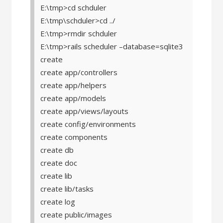
E:\tmp>cd schduler
E:\tmp\schduler>cd ../
E:\tmp>rmdir schduler
E:\tmp>rails scheduler –database=sqlite3
create
create app/controllers
create app/helpers
create app/models
create app/views/layouts
create config/environments
create components
create db
create doc
create lib
create lib/tasks
create log
create public/images