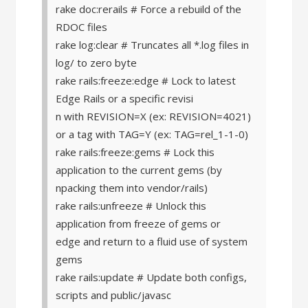
rake doc:rerails # Force a rebuild of the
RDOC files
rake log:clear # Truncates all *.log files in
log/ to zero byte
rake rails:freeze:edge # Lock to latest
Edge Rails or a specific revisi
n with REVISION=X (ex: REVISION=4021)
or a tag with TAG=Y (ex: TAG=rel_1-1-0)
rake rails:freeze:gems # Lock this
application to the current gems (by
npacking them into vendor/rails)
rake rails:unfreeze # Unlock this
application from freeze of gems or
edge and return to a fluid use of system
gems
rake rails:update # Update both configs,
scripts and public/javasc