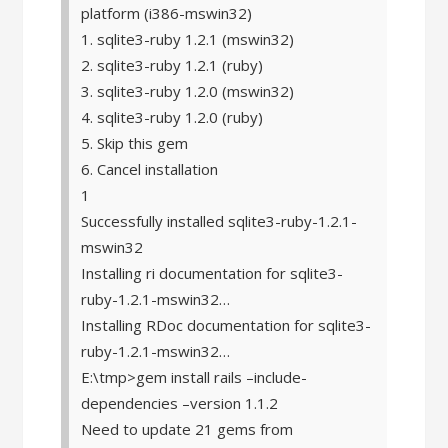
platform (i386-mswin32)
1. sqlite3-ruby 1.2.1 (mswin32)
2. sqlite3-ruby 1.2.1 (ruby)
3. sqlite3-ruby 1.2.0 (mswin32)
4. sqlite3-ruby 1.2.0 (ruby)
5. Skip this gem
6. Cancel installation
1
Successfully installed sqlite3-ruby-1.2.1-
mswin32
Installing ri documentation for sqlite3-
ruby-1.2.1-mswin32…
Installing RDoc documentation for sqlite3-
ruby-1.2.1-mswin32…
E:\tmp>gem install rails –include-
dependencies –version 1.1.2
Need to update 21 gems from