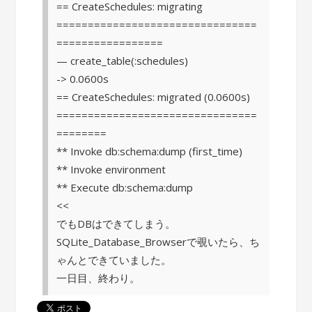
== CreateSchedules: migrating
================================
=================
— create_table(:schedules)
-> 0.0600s
== CreateSchedules: migrated (0.0600s)
================================
========
** Invoke db:schema:dump (first_time)
** Invoke environment
** Execute db:schema:dump
<<
でもDBはできてしまう。
SQLite_Database_Browserで覗いたら、ち
ゃんとできていました。
一日目、終わり。