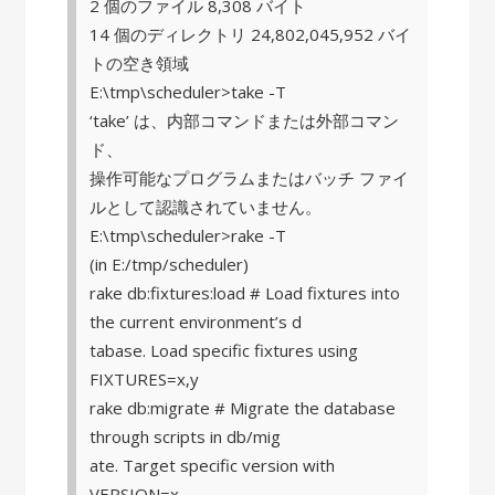
2 個のファイル 8,308 バイト
14 個のディレクトリ 24,802,045,952 バイ
トの空き領域
E:\tmp\scheduler>take -T
‘take’ は、内部コマンドまたは外部コマン
ド、
操作可能なプログラムまたはバッチ ファイ
ルとして認識されていません。
E:\tmp\scheduler>rake -T
(in E:/tmp/scheduler)
rake db:fixtures:load # Load fixtures into
the current environment’s d
tabase. Load specific fixtures using
FIXTURES=x,y
rake db:migrate # Migrate the database
through scripts in db/mig
ate. Target specific version with
VERSION=x