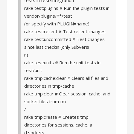
tests in test/integration
rake test:plugins # Run the plugin tests in
vendor/plugins/**/test
(or specify with PLUGIN=name)
rake test:recent # Test recent changes
rake test:uncommitted # Test changes
since last checkin (only Subversi
n)
rake test:units # Run the unit tests in
test/unit
rake tmp:cache:clear # Clears all files and
directories in tmp/cache
rake tmp:clear # Clear session, cache, and
socket files from tm
/
rake tmp:create # Creates tmp
directories for sessions, cache, a
d sockets