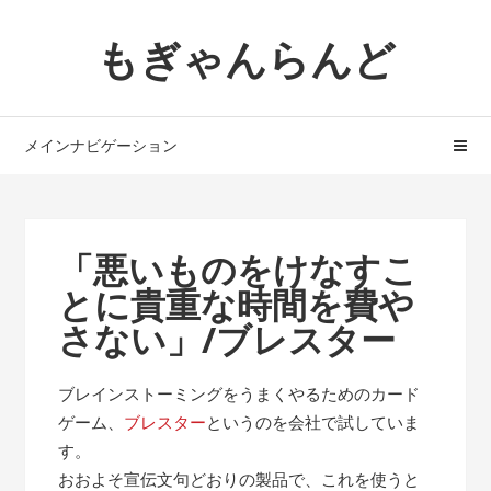
ナ
コ
もぎゃんらんど
ビ
ン
ゲ
テ
ー
ン
シ
ツ
メインナビゲーション
ョ
へ
ン
ス
へ
キ
ス
ッ
「悪いものをけなすこ
キ
プ
とに貴重な時間を費や
ッ
プ
さない」/ブレスター
ブレインストーミングをうまくやるためのカード
ゲーム、
ブレスター
というのを会社で試していま
す。
おおよそ宣伝文句どおりの製品で、これを使うと