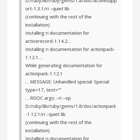
D:/ruby/lib/ruby/gems/1.8/doc/activesupp
ort-1.3.1/ri –quiet lib
(continuing with the rest of the
installation)
Installing ri documentation for
activerecord-1.14.2…
Installing ri documentation for actionpack-
1.12.1…
While generating documentation for
actionpack-1.12.1
… MESSAGE: Unhandled special: Special:
type=17, text=”
”
… RDOC args: –ri –op
D:/ruby/lib/ruby/gems/1.8/doc/actionpack
-1.12.1/ri –quiet lib
(continuing with the rest of the
installation)
Installing ri documentation for