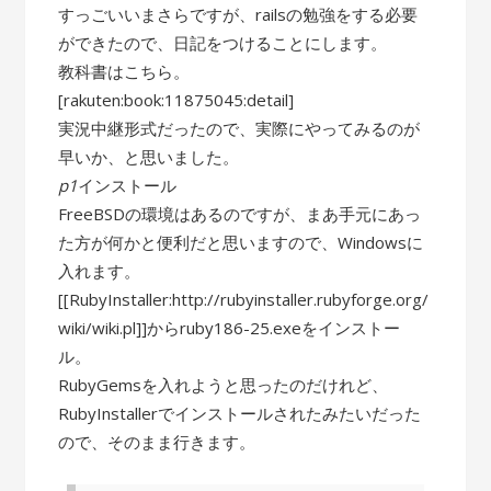
すっごいいまさらですが、railsの勉強をする必要
ができたので、日記をつけることにします。
教科書はこちら。
[rakuten:book:11875045:detail]
実況中継形式だったので、実際にやってみるのが
早いか、と思いました。
p1
インストール
FreeBSDの環境はあるのですが、まあ手元にあっ
た方が何かと便利だと思いますので、Windowsに
入れます。
[[RubyInstaller:http://rubyinstaller.rubyforge.org/
wiki/wiki.pl]]からruby186-25.exeをインストー
ル。
RubyGemsを入れようと思ったのだけれど、
RubyInstallerでインストールされたみたいだった
ので、そのまま行きます。