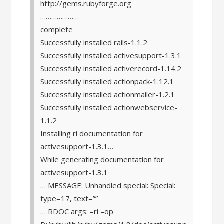
http://gems.rubyforge.org
…………………
complete
Successfully installed rails-1.1.2
Successfully installed activesupport-1.3.1
Successfully installed activerecord-1.14.2
Successfully installed actionpack-1.12.1
Successfully installed actionmailer-1.2.1
Successfully installed actionwebservice-
1.1.2
Installing ri documentation for
activesupport-1.3.1…
While generating documentation for
activesupport-1.3.1
… MESSAGE: Unhandled special: Special:
type=17, text=”
”
… RDOC args: –ri –op