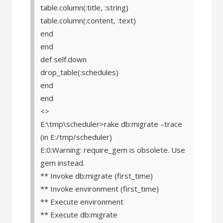
table.column(:title, :string)
table.column(:content, :text)
end
end
def self.down
drop_table(:schedules)
end
end
<>
E:\tmp\scheduler>rake db:migrate –trace
(in E:/tmp/scheduler)
E:0:Warning: require_gem is obsolete. Use
gem instead.
** Invoke db:migrate (first_time)
** Invoke environment (first_time)
** Execute environment
** Execute db:migrate