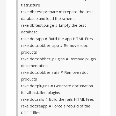
t structure
rake db:test:prepare # Prepare the test
database and load the schema
rake db:test:purge # Empty the test
database
rake doc:app # Build the app HTML Files
rake doc:clobber_app # Remove rdoc
products
rake doc:clobber_plugins # Remove plugin
documentation
rake doc:clobber_rails # Remove rdoc
products
rake doc:plugins # Generate documation
for all installed plugins
rake doc:rails # Build the rails HTML Files
rake doc:reapp # Force a rebuild of the
RDOC files