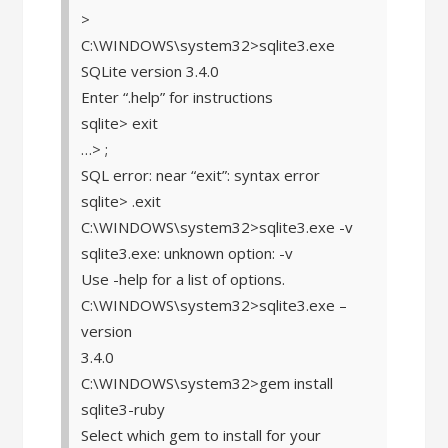
>
C:\WINDOWS\system32>sqlite3.exe
SQLite version 3.4.0
Enter “.help” for instructions
sqlite> exit
…> ;
SQL error: near “exit”: syntax error
sqlite> .exit
C:\WINDOWS\system32>sqlite3.exe -v
sqlite3.exe: unknown option: -v
Use -help for a list of options.
C:\WINDOWS\system32>sqlite3.exe –
version
3.4.0
C:\WINDOWS\system32>gem install
sqlite3-ruby
Select which gem to install for your