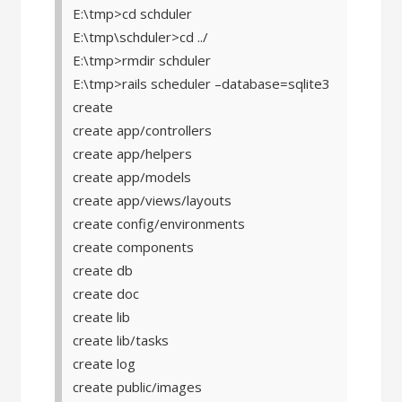
E:\tmp>cd schduler
E:\tmp\schduler>cd ../
E:\tmp>rmdir schduler
E:\tmp>rails scheduler –database=sqlite3
create
create app/controllers
create app/helpers
create app/models
create app/views/layouts
create config/environments
create components
create db
create doc
create lib
create lib/tasks
create log
create public/images