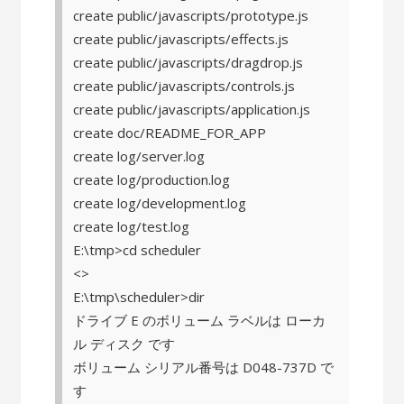
create public/javascripts/prototype.js
create public/javascripts/effects.js
create public/javascripts/dragdrop.js
create public/javascripts/controls.js
create public/javascripts/application.js
create doc/README_FOR_APP
create log/server.log
create log/production.log
create log/development.log
create log/test.log
E:\tmp>cd scheduler
<>
E:\tmp\scheduler>dir
ドライブ E のボリューム ラベルは ローカ
ル ディスク です
ボリューム シリアル番号は D048-737D で
す