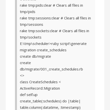
rake tmp:pids:clear # Clears all files in
tmp/pids
rake tmp:sessions:clear # Clears all files in
tmp/sessions
rake tmp:sockets:clear # Clears all files in
tmp/sockets
E:\tmp\scheduler>ruby script\generate
migration create_schedules
create db/migrate
create
db/migrate/001_create_schedules.rb
<>
class CreateSchedules <
ActiveRecord::Migration
def self.up
create_table(:schedules) do |table|
table.column(:datatime, :timestamp)