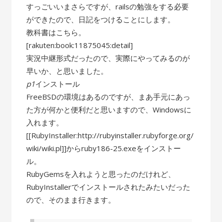
すっごいいまさらですが、railsの勉強をする必要
ができたので、日記をつけることにします。
教科書はこちら。
[rakuten:book:11875045:detail]
実況中継形式だったので、実際にやってみるのが
早いか、と思いました。
p1
インストール
FreeBSDの環境はあるのですが、まあ手元にあっ
た方が何かと便利だと思いますので、Windowsに
入れます。
[[RubyInstaller:http://rubyinstaller.rubyforge.org/
wiki/wiki.pl]]からruby186-25.exeをインストー
ル。
RubyGemsを入れようと思ったのだけれど、
RubyInstallerでインストールされたみたいだった
ので、そのまま行きます。