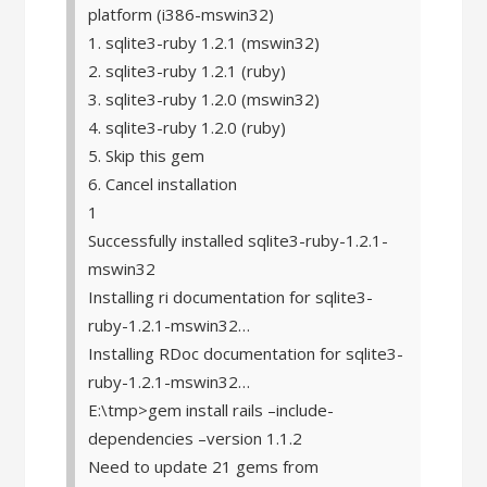
platform (i386-mswin32)
1. sqlite3-ruby 1.2.1 (mswin32)
2. sqlite3-ruby 1.2.1 (ruby)
3. sqlite3-ruby 1.2.0 (mswin32)
4. sqlite3-ruby 1.2.0 (ruby)
5. Skip this gem
6. Cancel installation
1
Successfully installed sqlite3-ruby-1.2.1-
mswin32
Installing ri documentation for sqlite3-
ruby-1.2.1-mswin32…
Installing RDoc documentation for sqlite3-
ruby-1.2.1-mswin32…
E:\tmp>gem install rails –include-
dependencies –version 1.1.2
Need to update 21 gems from