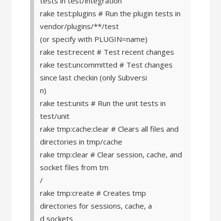
tests in test/integration
rake test:plugins # Run the plugin tests in
vendor/plugins/**/test
(or specify with PLUGIN=name)
rake test:recent # Test recent changes
rake test:uncommitted # Test changes
since last checkin (only Subversi
n)
rake test:units # Run the unit tests in
test/unit
rake tmp:cache:clear # Clears all files and
directories in tmp/cache
rake tmp:clear # Clear session, cache, and
socket files from tm
/
rake tmp:create # Creates tmp
directories for sessions, cache, a
d sockets