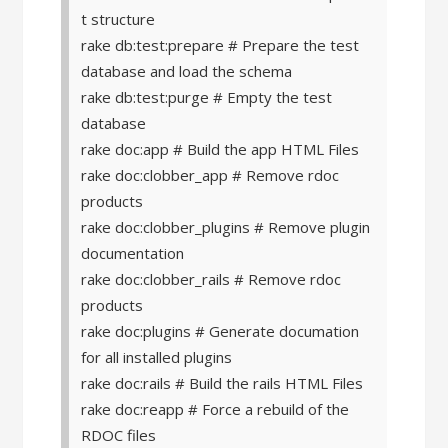
t structure
rake db:test:prepare # Prepare the test
database and load the schema
rake db:test:purge # Empty the test
database
rake doc:app # Build the app HTML Files
rake doc:clobber_app # Remove rdoc
products
rake doc:clobber_plugins # Remove plugin
documentation
rake doc:clobber_rails # Remove rdoc
products
rake doc:plugins # Generate documation
for all installed plugins
rake doc:rails # Build the rails HTML Files
rake doc:reapp # Force a rebuild of the
RDOC files