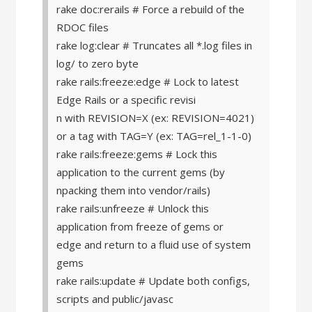
rake doc:rerails # Force a rebuild of the
RDOC files
rake log:clear # Truncates all *.log files in
log/ to zero byte
rake rails:freeze:edge # Lock to latest
Edge Rails or a specific revisi
n with REVISION=X (ex: REVISION=4021)
or a tag with TAG=Y (ex: TAG=rel_1-1-0)
rake rails:freeze:gems # Lock this
application to the current gems (by
npacking them into vendor/rails)
rake rails:unfreeze # Unlock this
application from freeze of gems or
edge and return to a fluid use of system
gems
rake rails:update # Update both configs,
scripts and public/javasc