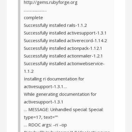
http://gems.rubyforge.org
…………………
complete
Successfully installed rails-1.1.2
Successfully installed activesupport-1.3.1
Successfully installed activerecord-1.14.2
Successfully installed actionpack-1.12.1
Successfully installed actionmailer-1.2.1
Successfully installed actionwebservice-
1.1.2
Installing ri documentation for
activesupport-1.3.1…
While generating documentation for
activesupport-1.3.1
… MESSAGE: Unhandled special: Special:
type=17, text=”
”
… RDOC args: –ri –op