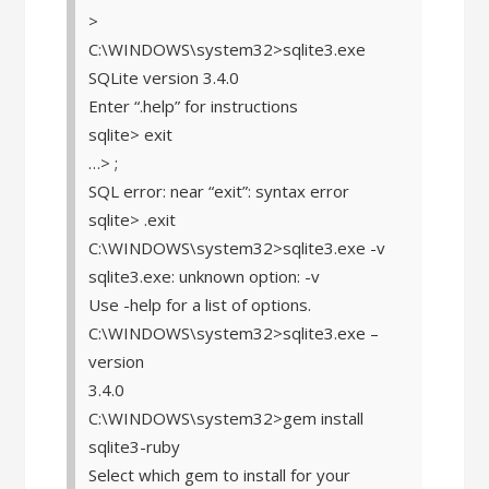
>
C:\WINDOWS\system32>sqlite3.exe
SQLite version 3.4.0
Enter “.help” for instructions
sqlite> exit
…> ;
SQL error: near “exit”: syntax error
sqlite> .exit
C:\WINDOWS\system32>sqlite3.exe -v
sqlite3.exe: unknown option: -v
Use -help for a list of options.
C:\WINDOWS\system32>sqlite3.exe –
version
3.4.0
C:\WINDOWS\system32>gem install
sqlite3-ruby
Select which gem to install for your