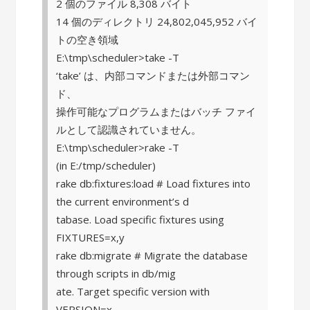
2 個のファイル 8,308 バイト
14 個のディレクトリ 24,802,045,952 バイ
トの空き領域
E:\tmp\scheduler>take -T
‘take’ は、内部コマンドまたは外部コマン
ド、
操作可能なプログラムまたはバッチ ファイ
ルとして認識されていません。
E:\tmp\scheduler>rake -T
(in E:/tmp/scheduler)
rake db:fixtures:load # Load fixtures into
the current environment’s d
tabase. Load specific fixtures using
FIXTURES=x,y
rake db:migrate # Migrate the database
through scripts in db/mig
ate. Target specific version with
VERSION=x