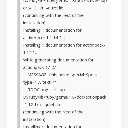
D:/ruby/lib/ruby/gems/1.8/doc/activesupp
ort-1.3.1/ri –quiet lib
(continuing with the rest of the
installation)
Installing ri documentation for
activerecord-1.14.2…
Installing ri documentation for actionpack-
1.12.1…
While generating documentation for
actionpack-1.12.1
… MESSAGE: Unhandled special: Special:
type=17, text=”
”
… RDOC args: –ri –op
D:/ruby/lib/ruby/gems/1.8/doc/actionpack
-1.12.1/ri –quiet lib
(continuing with the rest of the
installation)
Installing ri documentation for