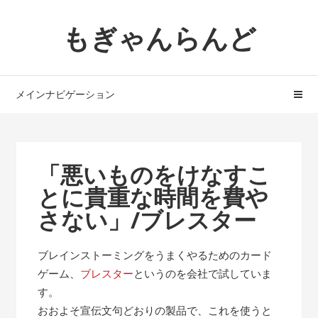
ナ
コ
もぎゃんらんど
ビ
ン
ゲ
テ
ー
ン
シ
ツ
メインナビゲーション
ョ
へ
ン
ス
へ
キ
ス
ッ
「悪いものをけなすこ
キ
プ
とに貴重な時間を費や
ッ
プ
さない」/ブレスター
ブレインストーミングをうまくやるためのカード
ゲーム、
ブレスター
というのを会社で試していま
す。
おおよそ宣伝文句どおりの製品で、これを使うと