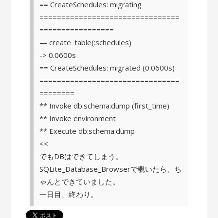
== CreateSchedules: migrating
================================
=================
— create_table(:schedules)
-> 0.0600s
== CreateSchedules: migrated (0.0600s)
================================
========
** Invoke db:schema:dump (first_time)
** Invoke environment
** Execute db:schema:dump
<<
でもDBはできてしまう。
SQLite_Database_Browserで覗いたら、ち
ゃんとできていました。
一日目、終わり。