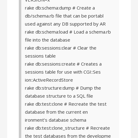
rake db:schema:dump # Create a
db/schema.rb file that can be portabl
used against any DB supported by AR
rake db:schema:load # Load a schema.rb
file into the database
rake db:sessions:clear # Clear the
sessions table
rake db:sessions:create # Creates a
sessions table for use with CGI::Ses
ion::ActiveRecordStore
rake db:structure:dump # Dump the
database structure to a SQL file
rake db:test:clone # Recreate the test
database from the current en
ironment’s database schema
rake db:test:clone_structure # Recreate
the test databases from the developme