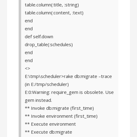
table.column(:title, :string)
table.column(:content, :text)
end
end
def self.down
drop_table(:schedules)
end
end
<>
E:\tmp\scheduler>rake db:migrate –trace
(in E:/tmp/scheduler)
E:0:Warning: require_gem is obsolete. Use
gem instead.
** Invoke db:migrate (first_time)
** Invoke environment (first_time)
** Execute environment
** Execute db:migrate