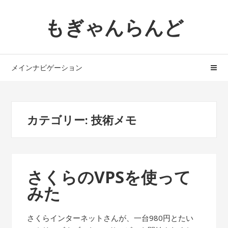
ナ
コ
もぎゃんらんど
ビ
ン
ゲ
テ
ー
ン
シ
ツ
メインナビゲーション
ョ
へ
ン
ス
へ
キ
ス
ッ
カテゴリー: 技術メモ
キ
プ
ッ
プ
さくらのVPSを使って
みた
さくらインターネットさんが、一台980円とたい