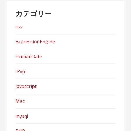
カテゴリー
css
ExpressionEngine
HumanDate
IPv6
javascript
Mac
mysql