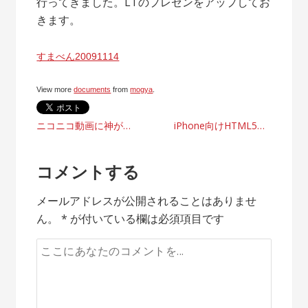
行ってきました。LTのプレゼンをアップしてお
きます。
すまべん20091114
View more
documents
from
mogya
.
投
ニコニコ動画に神が生まれる理由
iPhone向けHTML5ゲームの可能性
稿
コメントする
ナ
メールアドレスが公開されることはありませ
ビ
ん。
*
が付いている欄は必須項目です
ゲ
ー
シ