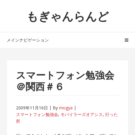
ナ
コ
もぎゃんらんど
ビ
ン
ゲ
テ
ー
ン
シ
ツ
メインナビゲーション
ョ
へ
ン
ス
へ
キ
ス
ッ
スマートフォン勉強会
キ
プ
ッ
＠関西＃６
プ
2009年11月16日
By
mogya
スマートフォン勉強会
,
モバイラーズオアシス
,
行った
所