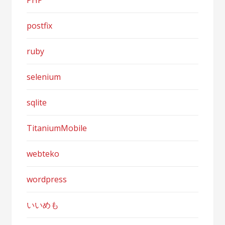
PHP
postfix
ruby
selenium
sqlite
TitaniumMobile
webteko
wordpress
いいめも