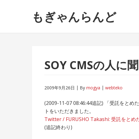
ナ
コ
もぎゃんらんど
ビ
ン
ゲ
テ
ー
ン
シ
ツ
ョ
へ
ン
ス
へ
キ
SOY CMSの人
ス
ッ
キ
プ
ッ
2009年9月26日
By
mogya
webteko
プ
(2009-11-07 08:46:44追記) 
トをいただきました。
Twitter / FURUSHO Takashi
(追記終わり)