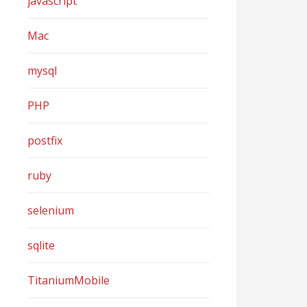
javascript
Mac
mysql
PHP
postfix
ruby
selenium
sqlite
TitaniumMobile