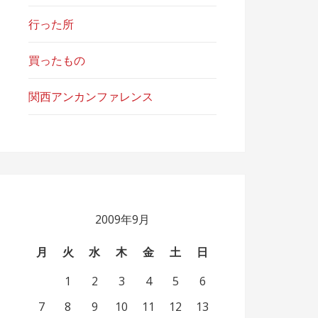
行った所
買ったもの
関西アンカンファレンス
2009年9月
月
火
水
木
金
土
日
1
2
3
4
5
6
7
8
9
10
11
12
13