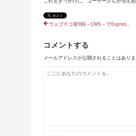
これをきっかけに、ユーザーさんが増え始
投
ウェブテコ第9回 – CMS – でExpressionEngineの話をしてきました。
稿
コメントする
ナ
ビ
メールアドレスが公開されることはありま
ゲ
ー
シ
ョ
ン