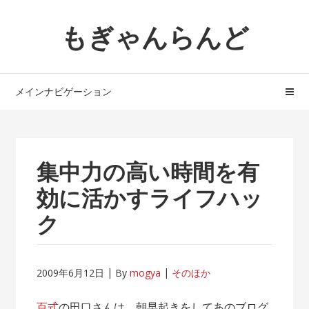
ナ
コ
もぎゃんらんど
ビ
ン
ゲ
テ
ー
ン
シ
ツ
メインナビゲーション
ョ
へ
ン
ス
へ
キ
ス
ッ
集中力の高い時間を有
キ
プ
ッ
効に活かすライフハッ
プ
ク
2009年6月12日
By
mogya
そのほか
百式
の田口さんは、朝早起きをしてあのブログ