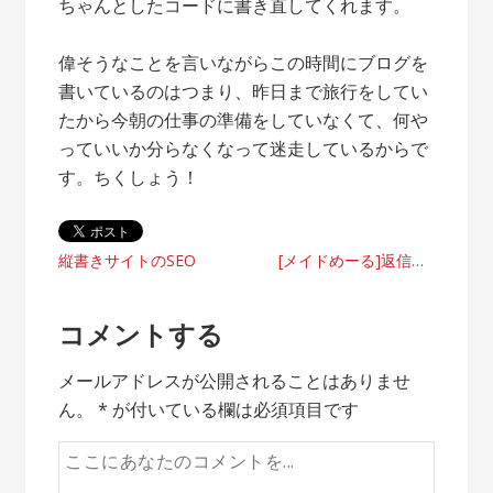
ちゃんとしたコードに書き直してくれます。
偉そうなことを言いながらこの時間にブログを
書いているのはつまり、昨日まで旅行をしてい
たから今朝の仕事の準備をしていなくて、何や
っていいか分らなくなって迷走しているからで
す。ちくしょう！
投
縦書きサイトのSEO
[メイドめーる]返信メール宛先の仕様変更のお知らせ
稿
コメントする
ナ
メールアドレスが公開されることはありませ
ビ
ん。
*
が付いている欄は必須項目です
ゲ
ー