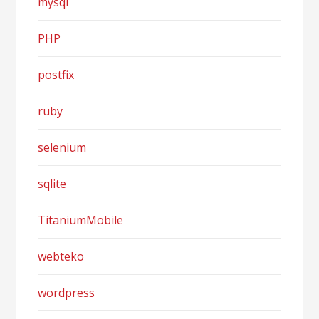
mysql
PHP
postfix
ruby
selenium
sqlite
TitaniumMobile
webteko
wordpress