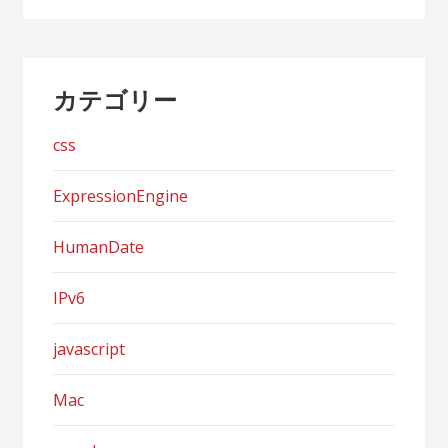
カテゴリー
css
ExpressionEngine
HumanDate
IPv6
javascript
Mac