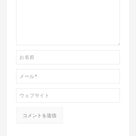
シ
ョ
ン