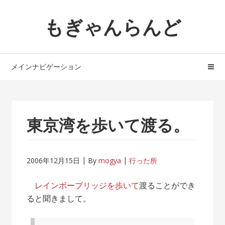
ナ
コ
もぎゃんらんど
ビ
ン
ゲ
テ
ー
ン
シ
ツ
メインナビゲーション
ョ
へ
ン
ス
へ
キ
ス
ッ
東京湾を歩いて渡る。
キ
プ
ッ
プ
2006年12月15日
By
mogya
行った所
レインボーブリッジを歩いて
渡ることができ
ると聞きまして。