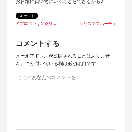
お台場に買い物にいくこともできるかも♪
投
名古屋ペンギン巡り/名古屋港水族館
クリスマスパーティ
稿
コメントする
ナ
メールアドレスが公開されることはありませ
ビ
ん。
*
が付いている欄は必須項目です
ゲ
ー
シ
ョ
ン