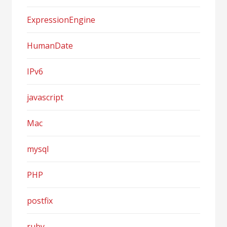
ExpressionEngine
HumanDate
IPv6
javascript
Mac
mysql
PHP
postfix
ruby