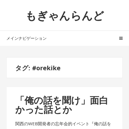
ナ
コ
もぎゃんらんど
ビ
ン
ゲ
テ
ー
ン
シ
ツ
メインナビゲーション
ョ
へ
ン
ス
へ
キ
ス
ッ
タグ: #orekike
キ
プ
ッ
プ
「俺の話を聞け」面白
かった話とか
関西のWEB開発者の忘年会的イベント『俺の話を