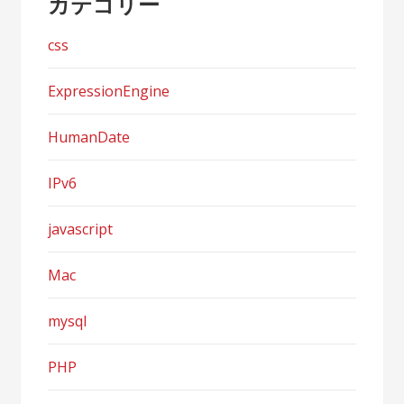
カテゴリー
css
ExpressionEngine
HumanDate
IPv6
javascript
Mac
mysql
PHP