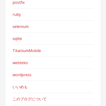
postfix
ruby
selenium
sqlite
TitaniumMobile
webteko
wordpress
いいめも
このブログについて