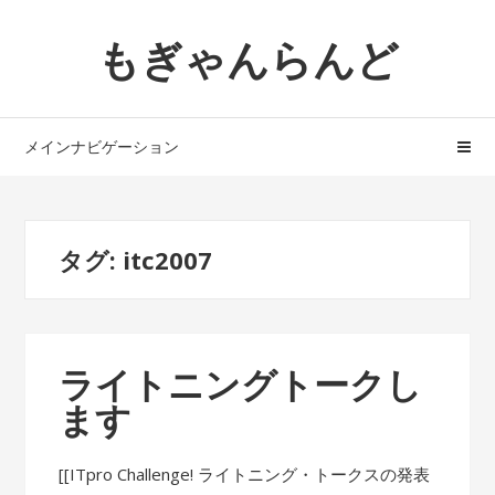
ナ
コ
もぎゃんらんど
ビ
ン
ゲ
テ
ー
ン
シ
ツ
メインナビゲーション
ョ
へ
ン
ス
へ
キ
ス
ッ
タグ: itc2007
キ
プ
ッ
プ
ライトニングトークし
ます
[[ITpro Challenge! ライトニング・トークスの発表