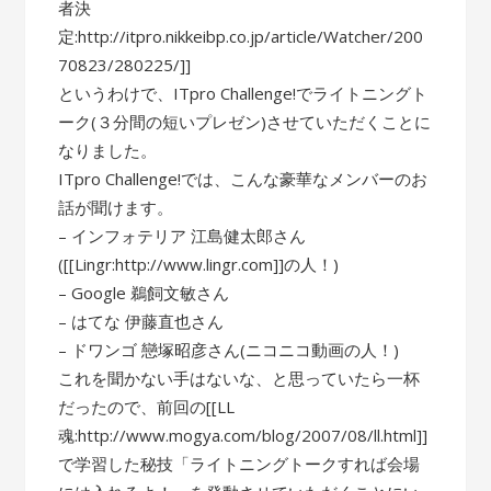
者決
定:http://itpro.nikkeibp.co.jp/article/Watcher/200
70823/280225/]]
というわけで、ITpro Challenge!でライトニングト
ーク(３分間の短いプレゼン)させていただくことに
なりました。
ITpro Challenge!では、こんな豪華なメンバーのお
話が聞けます。
– インフォテリア 江島健太郎さん
([[Lingr:http://www.lingr.com]]の人！)
– Google 鵜飼文敏さん
– はてな 伊藤直也さん
– ドワンゴ 戀塚昭彦さん(ニコニコ動画の人！)
これを聞かない手はないな、と思っていたら一杯
だったので、前回の[[LL
魂:http://www.mogya.com/blog/2007/08/ll.html]]
で学習した秘技「ライトニングトークすれば会場