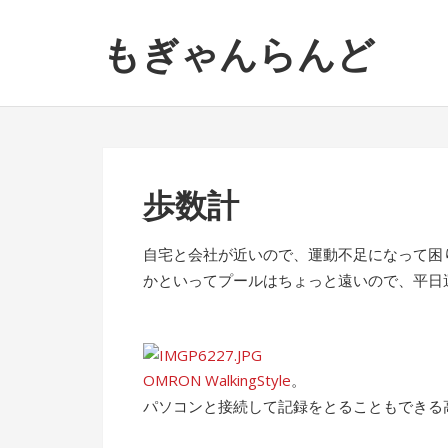
ナ
コ
もぎゃんらんど
ビ
ン
ゲ
テ
ー
ン
シ
ツ
ョ
へ
ン
ス
歩数計
へ
キ
ス
ッ
キ
プ
自宅と会社が近いので、運動不足になって困
ッ
かといってプールはちょっと遠いので、平日
プ
OMRON WalkingStyle
。
パソコンと接続して記録をとることもできる