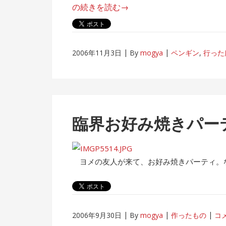
水
“名
の続きを読む
→
族
古
館”
屋
ペ
2006年11月3日
By
mogya
ペンギン
,
行った
ン
ギ
ン
巡
り/
臨界お好み焼きパー
南
知
多
ヨメの友人が来て、お好み焼きパーティ。
ビ
ー
チ
ラ
2006年9月30日
By
mogya
作ったもの
コ
ン