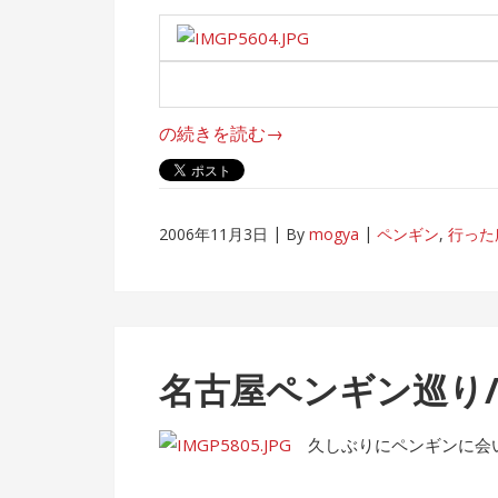
“名
の続きを読む
→
古
屋
ペ
2006年11月3日
By
mogya
ペンギン
,
行った
ン
ギ
ン
巡
り/
名古屋ペンギン巡り
名
古
久しぶりにペンギンに会
屋
港