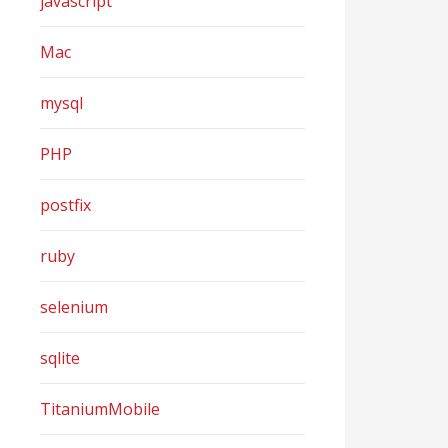
javascript
Mac
mysql
PHP
postfix
ruby
selenium
sqlite
TitaniumMobile