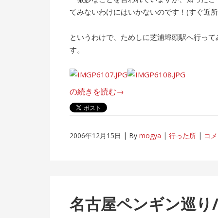
てみないわけにはいかないのです！(すぐ近所
というわけで、ためしに芝浦埠頭駅へ行って
す。
“東
の続きを読む
→
京
湾
を
2006年12月15日
By
mogya
行った所
コメ
歩
い
て
渡
る。”
名古屋ペンギン巡り