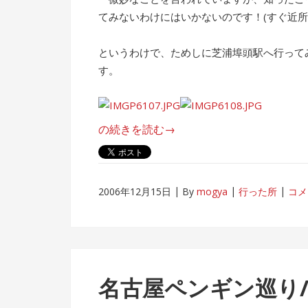
てみないわけにはいかないのです！(すぐ近所
というわけで、ためしに芝浦埠頭駅へ行って
す。
“東
の続きを読む
→
京
湾
を
2006年12月15日
By
mogya
行った所
コメ
歩
い
て
渡
る。”
名古屋ペンギン巡り