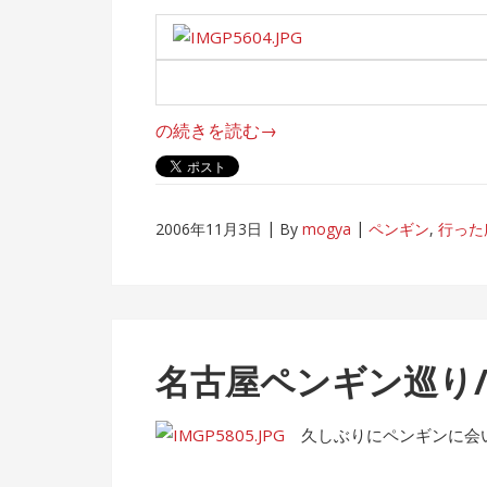
“名
の続きを読む
→
古
屋
ペ
2006年11月3日
By
mogya
ペンギン
,
行った
ン
ギ
ン
巡
り/
名古屋ペンギン巡り
名
古
久しぶりにペンギンに会
屋
港