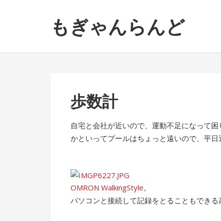
ナ
コ
もぎゃんらんど
ビ
ン
ゲ
テ
ー
ン
シ
ツ
ョ
へ
ン
ス
歩数計
へ
キ
ス
ッ
キ
プ
自宅と会社が近いので、運動不足になって困
ッ
かといってプールはちょっと遠いので、平日
プ
OMRON WalkingStyle
。
パソコンと接続して記録をとることもできる