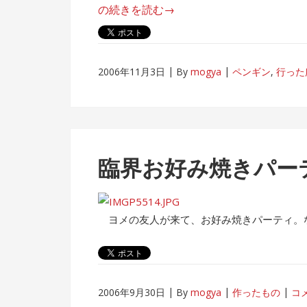
水
“名
の続きを読む
→
族
古
館”
屋
ペ
2006年11月3日
By
mogya
ペンギン
,
行った
ン
ギ
ン
巡
り/
臨界お好み焼きパー
南
知
多
ヨメの友人が来て、お好み焼きパーティ。
ビ
ー
チ
ラ
2006年9月30日
By
mogya
作ったもの
コ
ン