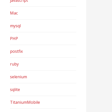
javascript
Mac
mysql
PHP
postfix
ruby
selenium
sqlite
TitaniumMobile