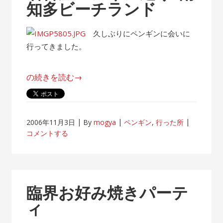
知多ビーチランド
名
古
屋
久しぶりにペンギンに会いに
港
行ってきました。
水
族
“名
の続きを読む
→
館”
古
屋
ペ
2006年11月3日
By
mogya
ペンギン
,
行った所
ン
コメントする
ギ
ン
巡
り/
臨界お好み焼きパーテ
南
ィ
知
多