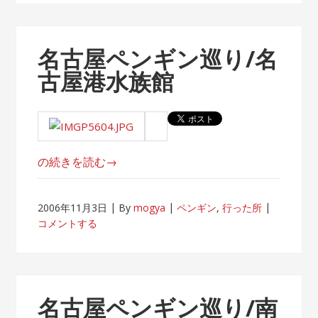
て
渡
る。”
名古屋ペンギン巡り/名
古屋港水族館
“名
の続きを読む
→
古
屋
2006年11月3日
By
mogya
ペンギン
,
行った所
ペ
コメントする
ン
ギ
ン
巡
名古屋ペンギン巡り/南
り/