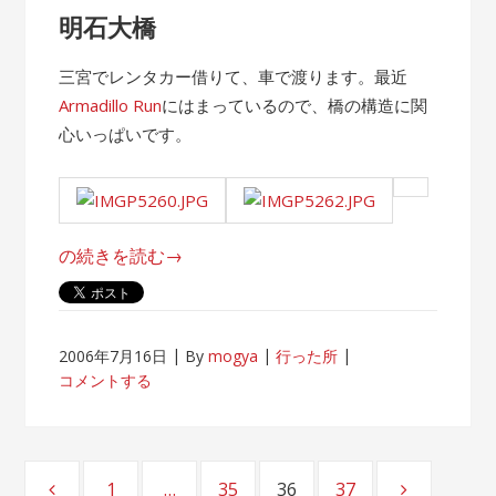
明石大橋
三宮でレンタカー借りて、車で渡ります。最近
Armadillo Run
にはまっているので、橋の構造に関
心いっぱいです。
“淡
の続きを読む
→
路
島”
2006年7月16日
By
mogya
行った所
コメントする
投
1
…
35
36
37
ページ
ページ
ページ
ページ