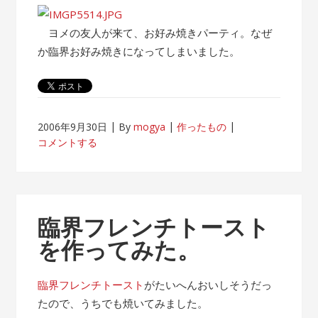
ビ
ー
ヨメの友人が来て、お好み焼きパーティ。なぜ
チ
か臨界お好み焼きになってしまいました。
ラ
ン
ド”
2006年9月30日
By
mogya
作ったもの
コメントする
臨界フレンチトースト
を作ってみた。
臨界フレンチトースト
がたいへんおいしそうだっ
たので、うちでも焼いてみました。