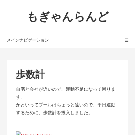
ナ
コ
もぎゃんらんど
ビ
ン
ゲ
テ
ー
ン
シ
ツ
メインナビゲーション
ョ
へ
ン
ス
へ
キ
ス
ッ
歩数計
キ
プ
ッ
自宅と会社が近いので、運動不足になって困りま
プ
す。
かといってプールはちょっと遠いので、平日運動
するために、歩数計を投入しました。