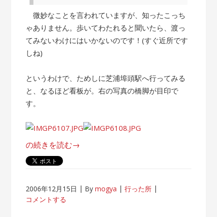
微妙なことを言われていますが、知ったこっち
ゃありません。歩いてわたれると聞いたら、渡っ
てみないわけにはいかないのです！(すぐ近所です
しね)
というわけで、ためしに芝浦埠頭駅へ行ってみる
と、なるほど看板が。右の写真の橋脚が目印で
す。
“東
の続きを読む
→
京
湾
を
2006年12月15日
By
mogya
行った所
歩
コメントする
い