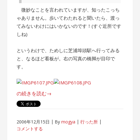
微妙なことを言われていますが、知ったこっち
ゃありません。歩いてわたれると聞いたら、渡っ
てみないわけにはいかないのです！(すぐ近所です
しね)
というわけで、ためしに芝浦埠頭駅へ行ってみる
と、なるほど看板が。右の写真の橋脚が目印で
す。
“東
の続きを読む
→
京
湾
を
2006年12月15日
By
mogya
行った所
歩
コメントする
い