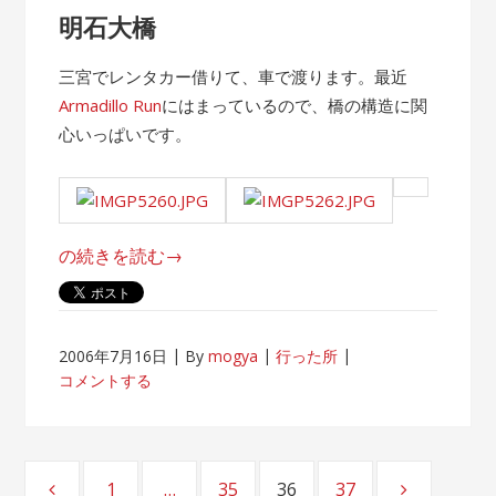
明石大橋
三宮でレンタカー借りて、車で渡ります。最近
Armadillo Run
にはまっているので、橋の構造に関
心いっぱいです。
“淡
の続きを読む
→
路
島”
2006年7月16日
By
mogya
行った所
コメントする
投
1
…
35
36
37
ページ
ページ
ページ
ページ