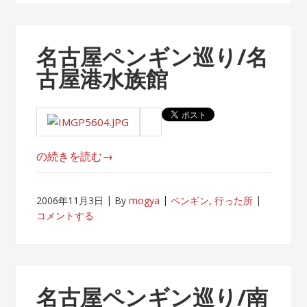
て
渡
る。”
名古屋ペンギン巡り/名
古屋港水族館
“名
の続きを読む
→
古
屋
2006年11月3日
By
mogya
ペンギン
,
行った所
ペ
コメントする
ン
ギ
ン
巡
名古屋ペンギン巡り/南
り/