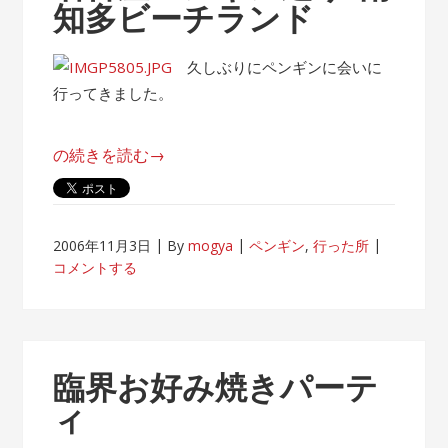
知多ビーチランド
名
古
屋
久しぶりにペンギンに会いに
港
行ってきました。
水
族
“名
の続きを読む
→
館”
古
屋
ペ
2006年11月3日
By
mogya
ペンギン
,
行った所
ン
コメントする
ギ
ン
巡
り/
臨界お好み焼きパーテ
南
ィ
知
多