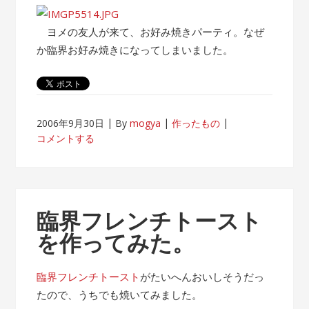
ビ
ー
ヨメの友人が来て、お好み焼きパーティ。なぜ
チ
か臨界お好み焼きになってしまいました。
ラ
ン
ド”
2006年9月30日
By
mogya
作ったもの
コメントする
臨界フレンチトースト
を作ってみた。
臨界フレンチトースト
がたいへんおいしそうだっ
たので、うちでも焼いてみました。