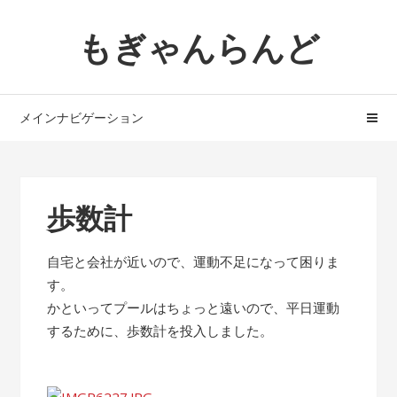
ナ
コ
もぎゃんらんど
ビ
ン
ゲ
テ
ー
ン
シ
ツ
メインナビゲーション
ョ
へ
ン
ス
へ
キ
ス
ッ
歩数計
キ
プ
ッ
自宅と会社が近いので、運動不足になって困りま
プ
す。
かといってプールはちょっと遠いので、平日運動
するために、歩数計を投入しました。