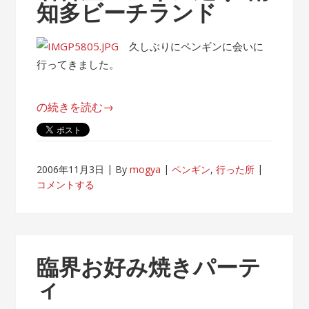
知多ビーチランド
名
古
屋
久しぶりにペンギンに会いに
港
行ってきました。
水
族
“名
の続きを読む
→
館”
古
屋
ペ
2006年11月3日
By
mogya
ペンギン
,
行った所
ン
コメントする
ギ
ン
巡
り/
臨界お好み焼きパーテ
南
ィ
知
多