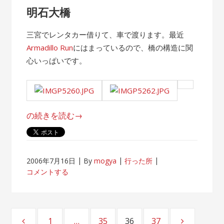
明石大橋
三宮でレンタカー借りて、車で渡ります。最近
Armadillo Run
にはまっているので、橋の構造に関
心いっぱいです。
“淡
の続きを読む
→
路
島”
2006年7月16日
By
mogya
行った所
コメントする
投
1
…
35
36
37
ページ
ページ
ページ
ページ