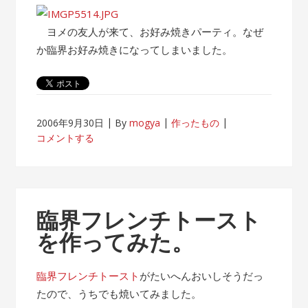
ビ
ー
ヨメの友人が来て、お好み焼きパーティ。なぜ
チ
か臨界お好み焼きになってしまいました。
ラ
ン
ド”
2006年9月30日
By
mogya
作ったもの
コメントする
臨界フレンチトースト
を作ってみた。
臨界フレンチトースト
がたいへんおいしそうだっ
たので、うちでも焼いてみました。