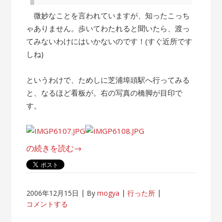
微妙なことを言われていますが、知ったこっち
ゃありません。歩いてわたれると聞いたら、渡っ
てみないわけにはいかないのです！(すぐ近所です
しね)
というわけで、ためしに芝浦埠頭駅へ行ってみる
と、なるほど看板が。右の写真の橋脚が目印で
す。
“東
の続きを読む
→
京
湾
を
2006年12月15日
By
mogya
行った所
歩
コメントする
い