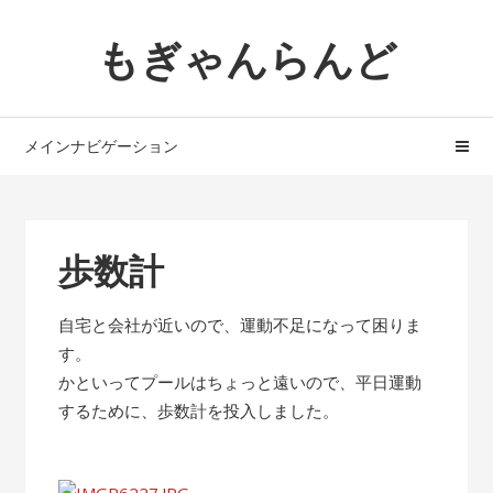
ナ
コ
もぎゃんらんど
ビ
ン
ゲ
テ
ー
ン
シ
ツ
メインナビゲーション
ョ
へ
ン
ス
へ
キ
ス
ッ
歩数計
キ
プ
ッ
自宅と会社が近いので、運動不足になって困りま
プ
す。
かといってプールはちょっと遠いので、平日運動
するために、歩数計を投入しました。