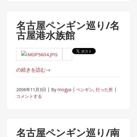
て
渡
る。”
名古屋ペンギン巡り/名
古屋港水族館
“名
の続きを読む
→
古
屋
2006年11月3日
By
mogya
ペンギン
,
行った所
ペ
コメントする
ン
ギ
ン
巡
名古屋ペンギン巡り/南
り/