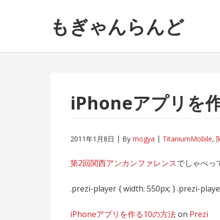
ナ
コ
もぎゃんらんど
ビ
ン
ゲ
テ
ー
ン
シ
ツ
ョ
へ
ン
ス
へ
キ
iPhoneアプリを
ス
ッ
キ
プ
ッ
2011年1月8日
By
mogya
TitaniumMobile
,
プ
第2回関西アンカンファレンス
でしゃべっ
.prezi-player { width: 550px; } .prezi-player
iPhoneアプリを作る10の方法
on
Prezi