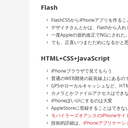
Flash
FlashCS5からiPhoneアプリを作
デザイナさんとかは、Flashから入
一度Appleの規約改正でNGにされ
でも、正直いつまただめになるかと
HTML+CSS+JavaScript
iPhoneブラウザで見てもらう
普通のWEB開発の延長線上にあるの
GPSやローカルキャッシュなど、HT
カメラとかファイルアクセスはでき
iPhoneぽいUIにするのは大変
AppleStoreに登録することはできな
モバイラーズオアシスのiPhoneサイ
技術的詳細は、
iPhoneアプリケーショ