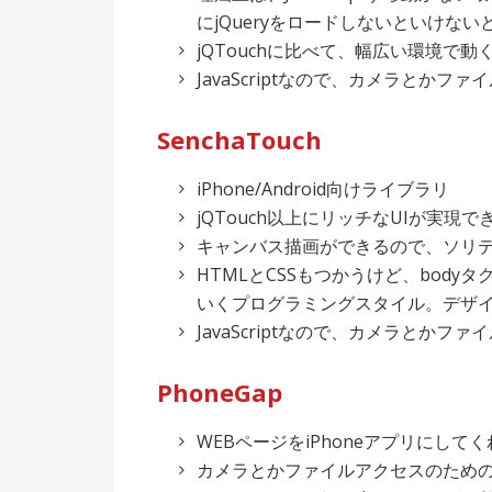
にjQueryをロードしないといけな
jQTouchに比べて、幅広い環境で動
JavaScriptなので、カメラとかファイ
SenchaTouch
iPhone/Android向けライブラリ
jQTouch以上にリッチなUIが実現で
キャンバス描画ができるので、ソリ
HTMLとCSSもつかうけど、bodyタ
いくプログラミングスタイル。デザ
JavaScriptなので、カメラとかファ
PhoneGap
WEBページをiPhoneアプリにして
カメラとかファイルアクセスのための