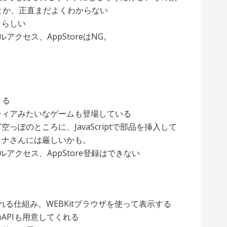
いとか、正直まだよくわからない
くらしい
ルアクセス、AppStoreはNG。
きる
ティアみたいなゲームも登場している
グ空っぽのところに、JavaScriptで部品を挿入して
イナさんには厳しいかも。
イルアクセス、AppStore登録はできない
くれる仕組み。WEBKitブラウザを使って表示する
APIも用意してくれる