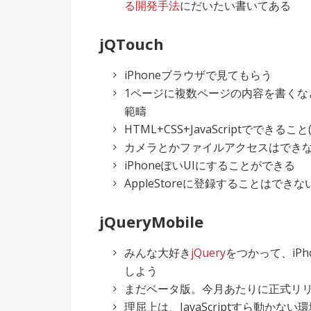
る開発手法
にだいたい書いてある
jQTouch
iPhoneブラウザで見てもらう
1ページに複数ページの内容を書くな
範疇
HTML+CSS+JavaScriptででき
カメラとかファイルアクセスはでき
iPhoneぽいUIにすることができる
AppleStoreに登録することはできな
jQueryMobile
みんな大好き
jQuery
をつかって、iPho
しよう
まだベータ版。今月あたりに正式リ
理屈上は、JavaScriptすら動か