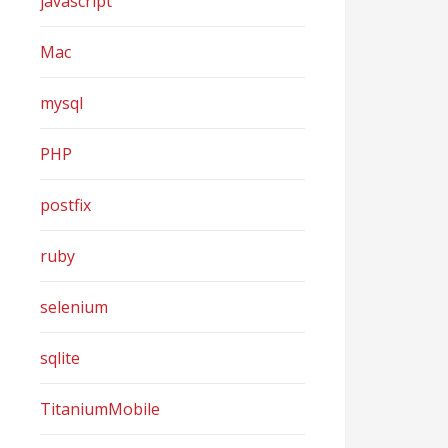
javascript
Mac
mysql
PHP
postfix
ruby
selenium
sqlite
TitaniumMobile