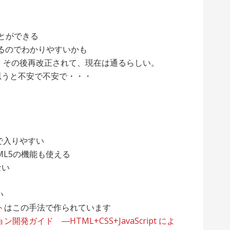
ることができる
れるのでわかりやすいかも
た。その後再改正されて、現在は通るらしい。
思うと不安で不安で・・・
で入りやすい
ML5の機能も使える
ない
い
ト
はこの手法で作られています
ン開発ガイド ―HTML+CSS+JavaScript によ