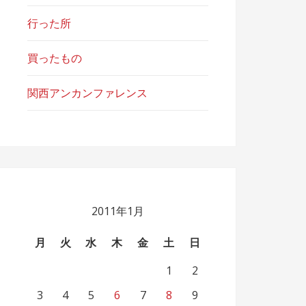
行った所
買ったもの
関西アンカンファレンス
2011年1月
月
火
水
木
金
土
日
1
2
3
4
5
6
7
8
9