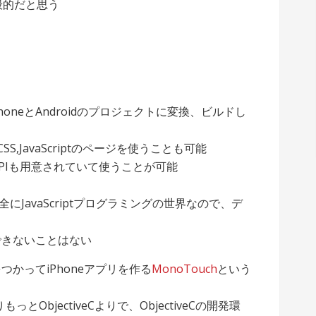
一般的だと思う
iPhoneとAndroidのプロジェクトに変換、ビルドし
,CSS,JavaScriptのページを使うことも可能
PIも用意されていて使うことが可能
にJavaScriptプログラミングの世界なので、デ
もできないことはない
kをつかってiPhoneアプリを作る
MonoTouch
という
もっとObjectiveCよりで、ObjectiveCの開発環