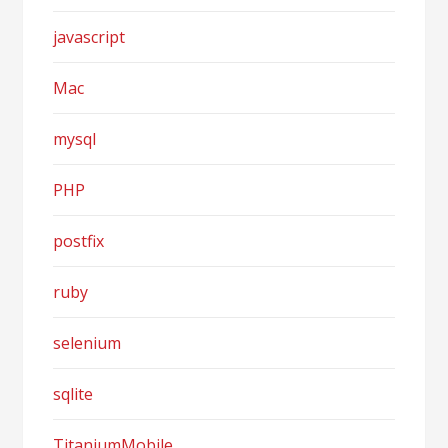
javascript
Mac
mysql
PHP
postfix
ruby
selenium
sqlite
TitaniumMobile