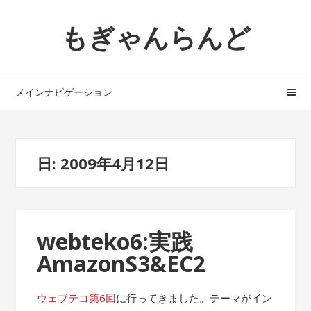
ナ
コ
もぎゃんらんど
ビ
ン
ゲ
テ
ー
ン
シ
ツ
メインナビゲーション
ョ
へ
ン
ス
へ
キ
ス
ッ
日: 2009年4月12日
キ
プ
ッ
プ
webteko6:実践
AmazonS3&EC2
ウェブテコ第6回
に行ってきました。テーマがイン