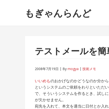
ナ
コ
もぎゃんらんど
ビ
ン
ゲ
テ
ー
ン
シ
ツ
ョ
へ
ン
ス
へ
キ
テストメールを簡
ス
ッ
キ
プ
ッ
2008年7月19日
By
mogya
技術メモ
プ
いいめも
のおかげなのかどうなのか分から
というシステムのご依頼をわりといただい
で、そういうシステムを作るとき、試しに
が欠かせません。
宛先を入れて、本文を適当に日付とか入れ