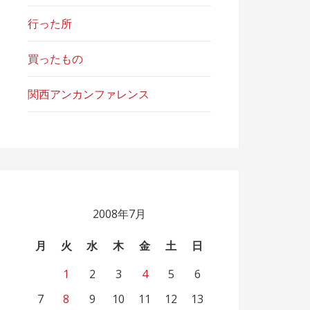
行った所
買ったもの
関西アンカンファレンス
2008年7月
月
火
水
木
金
土
日
1
2
3
4
5
6
7
8
9
10
11
12
13