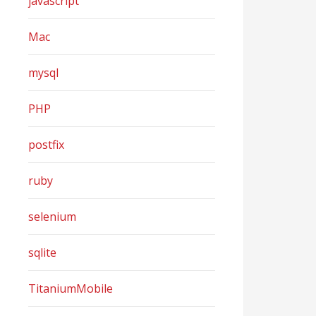
javascript
Mac
mysql
PHP
postfix
ruby
selenium
sqlite
TitaniumMobile