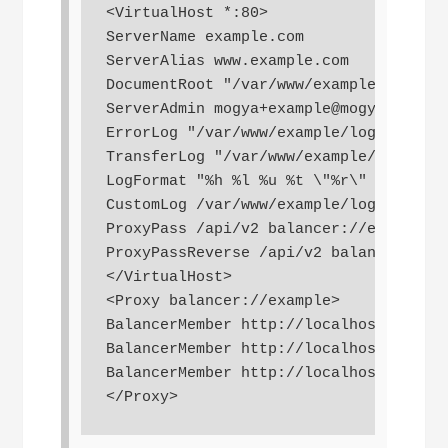
<VirtualHost *:80>

ServerName example.com

ServerAlias www.example.com

DocumentRoot "/var/www/example/html/"

ServerAdmin mogya+example@mogya.com

ErrorLog "/var/www/example/log/error_l
TransferLog "/var/www/example/log/acce
LogFormat "%h %l %u %t \"%r\" %>s %b \
CustomLog /var/www/example/log/custom_
ProxyPass /api/v2 balancer://example

ProxyPassReverse /api/v2 balancer://ex
</VirtualHost>

<Proxy balancer://example>

BalancerMember http://localhost:3000

BalancerMember http://localhost:3001

BalancerMember http://localhost:3002

</Proxy>