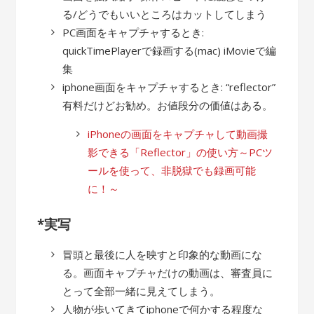
る/どうでもいいところはカットしてしまう
PC画面をキャプチャするとき:
quickTimePlayerで録画する(mac) iMovieで編
集
iphone画面をキャプチャするとき: “reflector”
有料だけどお勧め。お値段分の価値はある。
iPhoneの画面をキャプチャして動画撮
影できる「Reflector」の使い方～PCツ
ールを使って、非脱獄でも録画可能
に！～
*実写
冒頭と最後に人を映すと印象的な動画にな
る。画面キャプチャだけの動画は、審査員に
とって全部一緒に見えてしまう。
人物が歩いてきてiphoneで何かする程度な