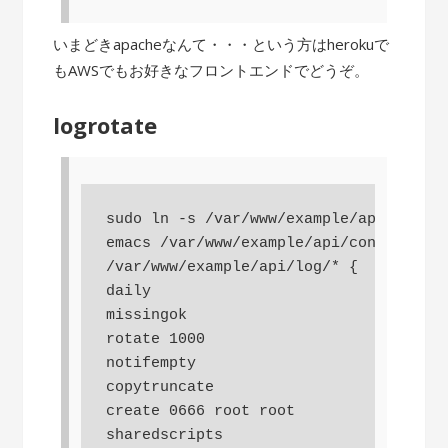
いまどきapacheなんて・・・という方はherokuで
もAWSでもお好きなフロントエンドでどうぞ。
logrotate
sudo ln -s /var/www/example/api/config
emacs /var/www/example/api/config/logr
/var/www/example/api/log/* {

daily

missingok

rotate 1000

notifempty

copytruncate

create 0666 root root

sharedscripts
