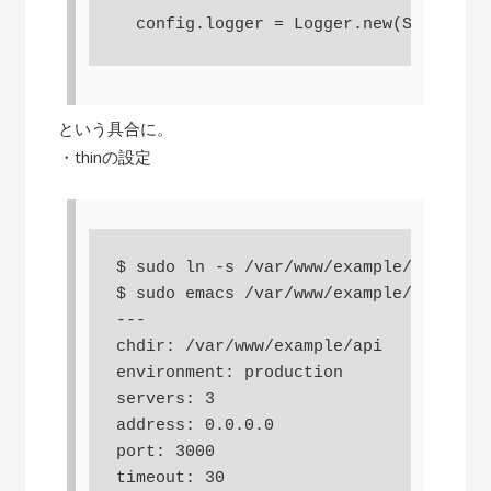
  config.logger = Logger.new(STDOUT)
という具合に。
・thinの設定
$ sudo ln -s /var/www/example/api/conf
$ sudo emacs /var/www/example/api/conf
---

chdir: /var/www/example/api

environment: production

servers: 3

address: 0.0.0.0

port: 3000

timeout: 30
