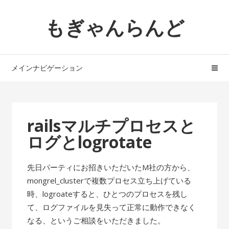
ナ
コ
もぎゃんらんど
ビ
ン
ゲ
テ
ー
ン
シ
ツ
メインナビゲーション
ョ
へ
ン
ス
へ
キ
ス
ッ
railsマルチプロセスと
キ
プ
ログとlogrotate
ッ
プ
先日パーティにお招きいただいたM社の方から、
mongrel_clusterで複数プロセス立ち上げている
時、logroateすると、ひとつのプロセスを残し
て、ログファイルを見失って正常に動作できなく
なる、というご相談をいただきました。