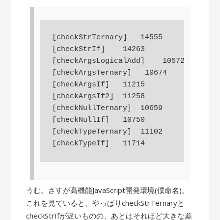
[checkStrTernary]   14555

[checkStrIf]    14263

[checkArgsLogicalAdd]    10572

[checkArgsTernary]   10674

[checkArgsIf]   11215

[checkArgsIf2]  11258

[checkNullTernary]  10659

[checkNullIf]   10750

[checkTypeTernary]  11102

うむ。さすが高機能JavaScript開発環境(僕命名)。
これを見ていると、やっぱりcheckStrTernaryと
checkStrIfが遅いものの、あとはそれほど大きな差