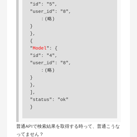
"id": "5",

"user_id": "8",

　  ：(略)

}

},

{

"
Model
": {

"id": "4",

"user_id": "8",

　  ：(略)

}

},

],

"status": "ok"

}
普通APIで検索結果を取得する時って、普通こうな
ってません？