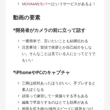
MOVAAA!!(モバー)
というサービスがあるよ！
動画の要素
*開発者がカメラの前に立って話す
一番簡単で、言いたいことも結構伝わる
注意事項：冒頭で挨拶とか自己紹介をしな
い。そんなことは見ている人にとってどうで
もいい
*iPhoneやPCのキャプチャ
三脚は絶対あったほうがいい。手ブレすると
素人ぽくなる
頑張って練習して一発撮りする手もある
編集で早送りするのはとても効果がある
画面を拡大縮小/操作スピードに緩急をつけ