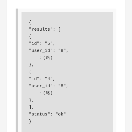
{

"results": [

{

"id": "5",

"user_id": "8",

　  ：(略)

},

{

"id": "4",

"user_id": "8",

　  ：(略)

},

],

"status": "ok"

}