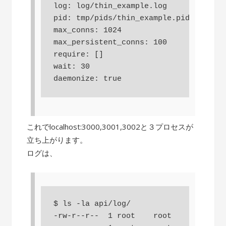
log: log/thin_example.log

pid: tmp/pids/thin_example.pid

max_conns: 1024

max_persistent_conns: 100

require: []

wait: 30

daemonize: true
これでlocalhost:3000,3001,3002と３プロセスが
立ち上がります。
ログは、
$ ls -la api/log/

-rw-r--r--  1 root    root     3081 Au