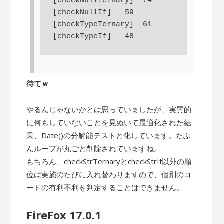
[checkNullTernary]  74

[checkNullIf]   59

[checkTypeTernary]  61

待てｗ
やるんじゃないかとは思っていましたが、実質的
に何もしていないことを見ぬいて最適化された結
果、Date()の分解能テストと化しています。たぶ
んループが丸ごと削除されていますね。
もちろん、checkStrTernaryとcheckStrIf以外の順
位は実施のたびに入れ替わりますので、個別のコ
ードの有利不利を判定することはできません。
FireFox 17.0.1