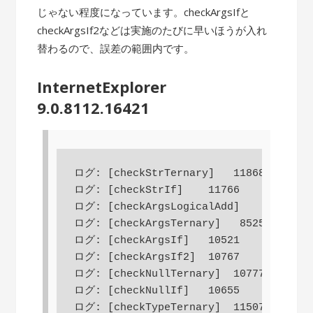
じゃない程度になっています。checkArgsIfと
checkArgsIf2などは実施のたびに早いほうが入れ
替わるので、誤差の範囲内です。
InternetExplorer
9.0.8112.16421
ログ: [checkStrTernary]   11868

ログ: [checkStrIf]    11766

ログ: [checkArgsLogicalAdd]    8618

ログ: [checkArgsTernary]   8525

ログ: [checkArgsIf]   10521

ログ: [checkArgsIf2]  10767

ログ: [checkNullTernary]  10777

ログ: [checkNullIf]   10655

ログ: [checkTypeTernary]  11507
