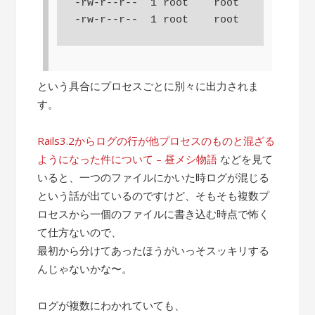
-rw-r--r--  1 root    root     1292 Au
-rw-r--r--  1 root    root    15632 Au
という具合にプロセスごとに別々に出力されま
す。
Rails3.2からログの行が他プロセスのものと混ざる
ようになった件について – 昼メシ物語
などを見て
いると、一つのファイルにかいた時ログが混じる
という話が出ているのですけど、そもそも複数プ
ロセスから一個のファイルに書き込む時点で怖く
て仕方ないので、
最初から分けてあったほうがいっそスッキリする
んじゃないかな〜。
ログが複数にわかれていても、