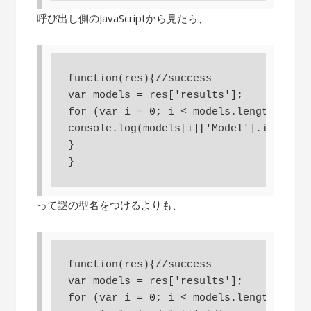
呼び出し側のJavaScriptから見たら、
function(res){//success

var models = res['results'];

for (var i = 0; i < models.length; i++)
console.log(models[i]['Model'].id)

}

}
って謎の型名をつけるよりも、
function(res){//success

var models = res['results'];

for (var i = 0; i < models.length; i++)