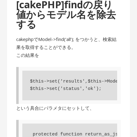
[cakePHP]findの戻り
値からモデル名を除去
する
cakephpでModel->find(‘all’); をつかうと、検索結
果を取得することができる。
この結果を
$this->set('results',$this->Model->find
という具合にパラメタにセットして、
 protected function return_as_json(){
