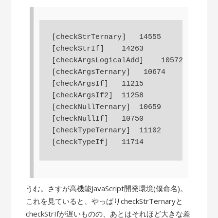
[checkStrTernary]   14555

[checkStrIf]    14263

[checkArgsLogicalAdd]    10572

[checkArgsTernary]   10674

[checkArgsIf]   11215

[checkArgsIf2]  11258

[checkNullTernary]  10659

[checkNullIf]   10750

[checkTypeTernary]  11102

うむ。さすが高機能JavaScript開発環境(僕命名)。
これを見ていると、やっぱりcheckStrTernaryと
checkStrIfが遅いものの、あとはそれほど大きな差