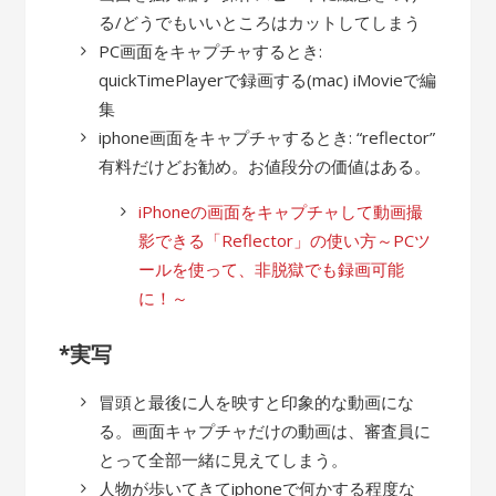
る/どうでもいいところはカットしてしまう
PC画面をキャプチャするとき:
quickTimePlayerで録画する(mac) iMovieで編
集
iphone画面をキャプチャするとき: “reflector”
有料だけどお勧め。お値段分の価値はある。
iPhoneの画面をキャプチャして動画撮
影できる「Reflector」の使い方～PCツ
ールを使って、非脱獄でも録画可能
に！～
*実写
冒頭と最後に人を映すと印象的な動画にな
る。画面キャプチャだけの動画は、審査員に
とって全部一緒に見えてしまう。
人物が歩いてきてiphoneで何かする程度な