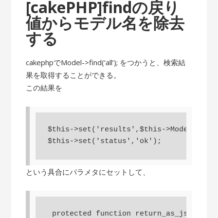
[cakePHP]findの戻り
値からモデル名を除去
する
cakephpでModel->find(‘all’); をつかうと、検索結
果を取得することができる。
この結果を
$this->set('results',$this->Model->find
という具合にパラメタにセットして、
 protected function return_as_json(){
