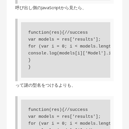
呼び出し側のJavaScriptから見たら、
function(res){//success

var models = res['results'];

for (var i = 0; i < models.length; i++)
console.log(models[i]['Model'].id)

}

}
って謎の型名をつけるよりも、
function(res){//success

var models = res['results'];

for (var i = 0; i < models.length; i++)