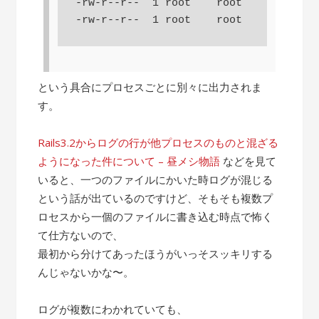
-rw-r--r--  1 root    root     1292 Au
-rw-r--r--  1 root    root    15632 Au
という具合にプロセスごとに別々に出力されま
す。
Rails3.2からログの行が他プロセスのものと混ざる
ようになった件について – 昼メシ物語
などを見て
いると、一つのファイルにかいた時ログが混じる
という話が出ているのですけど、そもそも複数プ
ロセスから一個のファイルに書き込む時点で怖く
て仕方ないので、
最初から分けてあったほうがいっそスッキリする
んじゃないかな〜。
ログが複数にわかれていても、