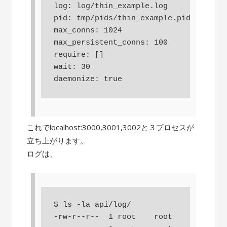
log: log/thin_example.log

pid: tmp/pids/thin_example.pid

max_conns: 1024

max_persistent_conns: 100

require: []

wait: 30

daemonize: true
これでlocalhost:3000,3001,3002と３プロセスが
立ち上がります。
ログは、
$ ls -la api/log/

-rw-r--r--  1 root    root     3081 Au