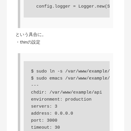
  config.logger = Logger.new(STDOUT)
という具合に。
・thinの設定
$ sudo ln -s /var/www/example/api/conf
$ sudo emacs /var/www/example/api/conf
---

chdir: /var/www/example/api

environment: production

servers: 3

address: 0.0.0.0

port: 3000

timeout: 30
