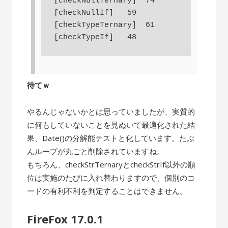
[checkNullTernary]  74

[checkNullIf]   59

[checkTypeTernary]  61

待てｗ
やるんじゃないかとは思っていましたが、実質的
に何もしていないことを見ぬいて最適化された結
果、Date()の分解能テストと化しています。たぶ
んループが丸ごと削除されていますね。
もちろん、checkStrTernaryとcheckStrIf以外の順
位は実施のたびに入れ替わりますので、個別のコ
ードの有利不利を判定することはできません。
FireFox 17.0.1