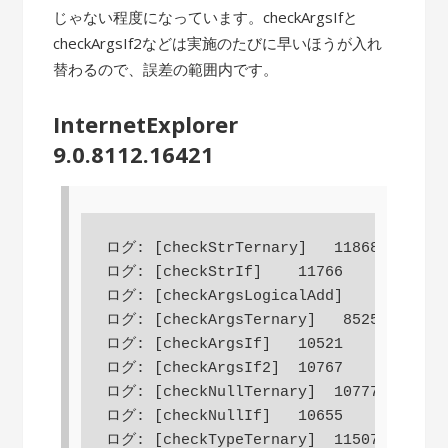
じゃない程度になっています。checkArgsIfと
checkArgsIf2などは実施のたびに早いほうが入れ
替わるので、誤差の範囲内です。
InternetExplorer
9.0.8112.16421
ログ: [checkStrTernary]   11868

ログ: [checkStrIf]    11766

ログ: [checkArgsLogicalAdd]    8618

ログ: [checkArgsTernary]   8525

ログ: [checkArgsIf]   10521

ログ: [checkArgsIf2]  10767

ログ: [checkNullTernary]  10777

ログ: [checkNullIf]   10655

ログ: [checkTypeTernary]  11507
