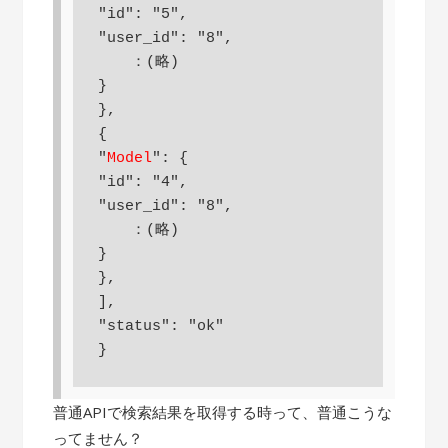
"id": "5",

"user_id": "8",

　  ：(略)

}

},

{

"
Model
": {

"id": "4",

"user_id": "8",

　  ：(略)

}

},

],

"status": "ok"

}
普通APIで検索結果を取得する時って、普通こうな
ってません？