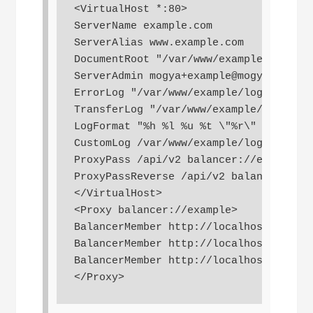
<VirtualHost *:80>

ServerName example.com

ServerAlias www.example.com

DocumentRoot "/var/www/example/html/"

ServerAdmin mogya+example@mogya.com

ErrorLog "/var/www/example/log/error_l
TransferLog "/var/www/example/log/acce
LogFormat "%h %l %u %t \"%r\" %>s %b \
CustomLog /var/www/example/log/custom_
ProxyPass /api/v2 balancer://example

ProxyPassReverse /api/v2 balancer://ex
</VirtualHost>

<Proxy balancer://example>

BalancerMember http://localhost:3000

BalancerMember http://localhost:3001

BalancerMember http://localhost:3002

</Proxy>