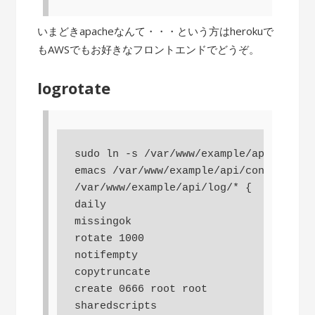
いまどきapacheなんて・・・という方はherokuで
もAWSでもお好きなフロントエンドでどうぞ。
logrotate
sudo ln -s /var/www/example/api/config
emacs /var/www/example/api/config/logr
/var/www/example/api/log/* {

daily

missingok

rotate 1000

notifempty

copytruncate

create 0666 root root

sharedscripts
