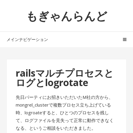
ナ
コ
もぎゃんらんど
ビ
ン
ゲ
テ
ー
ン
シ
ツ
メインナビゲーション
ョ
へ
ン
ス
へ
キ
ス
ッ
railsマルチプロセスと
キ
プ
ログとlogrotate
ッ
プ
先日パーティにお招きいただいたM社の方から、
mongrel_clusterで複数プロセス立ち上げている
時、logroateすると、ひとつのプロセスを残し
て、ログファイルを見失って正常に動作できなく
なる、というご相談をいただきました。