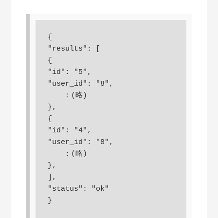
{

"results": [

{

"id": "5",

"user_id": "8",

　  ：(略)

},

{

"id": "4",

"user_id": "8",

　  ：(略)

},

],

"status": "ok"

}