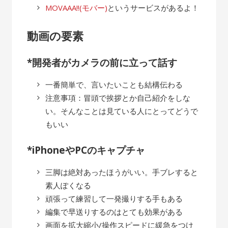
MOVAAA!!(モバー)
というサービスがあるよ！
動画の要素
*開発者がカメラの前に立って話す
一番簡単で、言いたいことも結構伝わる
注意事項：冒頭で挨拶とか自己紹介をしな
い。そんなことは見ている人にとってどうで
もいい
*iPhoneやPCのキャプチャ
三脚は絶対あったほうがいい。手ブレすると
素人ぽくなる
頑張って練習して一発撮りする手もある
編集で早送りするのはとても効果がある
画面を拡大縮小/操作スピードに緩急をつけ