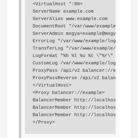
<VirtualHost *:80>

ServerName example.com

ServerAlias www.example.com

DocumentRoot "/var/www/example/html/"

ServerAdmin mogya+example@mogya.com

ErrorLog "/var/www/example/log/error_l
TransferLog "/var/www/example/log/acce
LogFormat "%h %l %u %t \"%r\" %>s %b \
CustomLog /var/www/example/log/custom_
ProxyPass /api/v2 balancer://example

ProxyPassReverse /api/v2 balancer://ex
</VirtualHost>

<Proxy balancer://example>

BalancerMember http://localhost:3000

BalancerMember http://localhost:3001

BalancerMember http://localhost:3002

</Proxy>