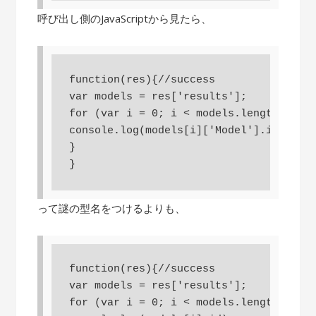
呼び出し側のJavaScriptから見たら、
function(res){//success

var models = res['results'];

for (var i = 0; i < models.length; i++)
console.log(models[i]['Model'].id)

}

}
って謎の型名をつけるよりも、
function(res){//success

var models = res['results'];

for (var i = 0; i < models.length; i++)