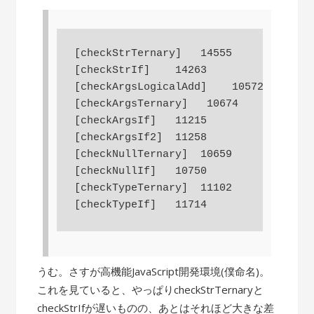
[checkStrTernary]   14555

[checkStrIf]    14263

[checkArgsLogicalAdd]    10572

[checkArgsTernary]   10674

[checkArgsIf]   11215

[checkArgsIf2]  11258

[checkNullTernary]  10659

[checkNullIf]   10750

[checkTypeTernary]  11102

うむ。さすが高機能JavaScript開発環境(僕命名)。
これを見ていると、やっぱりcheckStrTernaryと
checkStrIfが遅いものの、あとはそれほど大きな差