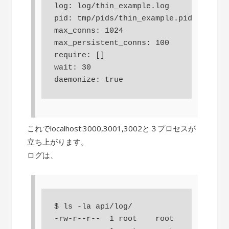
log: log/thin_example.log

pid: tmp/pids/thin_example.pid

max_conns: 1024

max_persistent_conns: 100

require: []

wait: 30

daemonize: true
これでlocalhost:3000,3001,3002と３プロセスが
立ち上がります。
ログは、
$ ls -la api/log/

-rw-r--r--  1 root    root     3081 Au