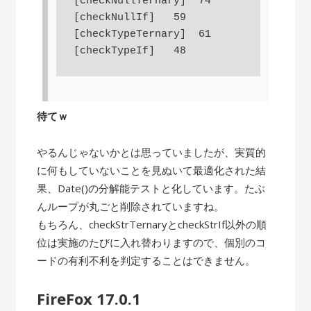
[checkNullTernary]  74

[checkNullIf]   59

[checkTypeTernary]  61

待てｗ
やるんじゃないかとは思っていましたが、実質的
に何もしていないことを見ぬいて最適化された結
果、Date()の分解能テストと化しています。たぶ
んループが丸ごと削除されていますね。
もちろん、checkStrTernaryとcheckStrIf以外の順
位は実施のたびに入れ替わりますので、個別のコ
ードの有利不利を判定することはできません。
FireFox 17.0.1