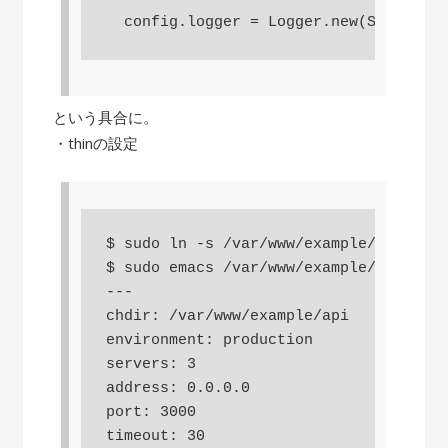
  config.logger = Logger.new(STDOUT)
という具合に。
・thinの設定
$ sudo ln -s /var/www/example/api/conf
$ sudo emacs /var/www/example/api/conf
---

chdir: /var/www/example/api

environment: production

servers: 3

address: 0.0.0.0

port: 3000

timeout: 30
