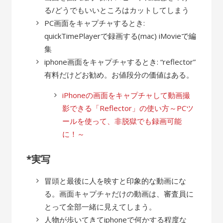
る/どうでもいいところはカットしてしまう
PC画面をキャプチャするとき:
quickTimePlayerで録画する(mac) iMovieで編
集
iphone画面をキャプチャするとき: “reflector”
有料だけどお勧め。お値段分の価値はある。
iPhoneの画面をキャプチャして動画撮
影できる「Reflector」の使い方～PCツ
ールを使って、非脱獄でも録画可能
に！～
*実写
冒頭と最後に人を映すと印象的な動画にな
る。画面キャプチャだけの動画は、審査員に
とって全部一緒に見えてしまう。
人物が歩いてきてiphoneで何かする程度な