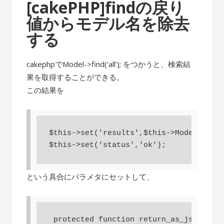
[cakePHP]findの戻り
値からモデル名を除去
する
cakephpでModel->find(‘all’); をつかうと、検索結
果を取得することができる。
この結果を
$this->set('results',$this->Model->find
という具合にパラメタにセットして、
 protected function return_as_json(){
