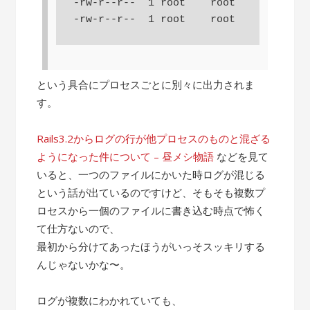
-rw-r--r--  1 root    root     1292 Au
-rw-r--r--  1 root    root    15632 Au
という具合にプロセスごとに別々に出力されま
す。
Rails3.2からログの行が他プロセスのものと混ざる
ようになった件について – 昼メシ物語
などを見て
いると、一つのファイルにかいた時ログが混じる
という話が出ているのですけど、そもそも複数プ
ロセスから一個のファイルに書き込む時点で怖く
て仕方ないので、
最初から分けてあったほうがいっそスッキリする
んじゃないかな〜。
ログが複数にわかれていても、