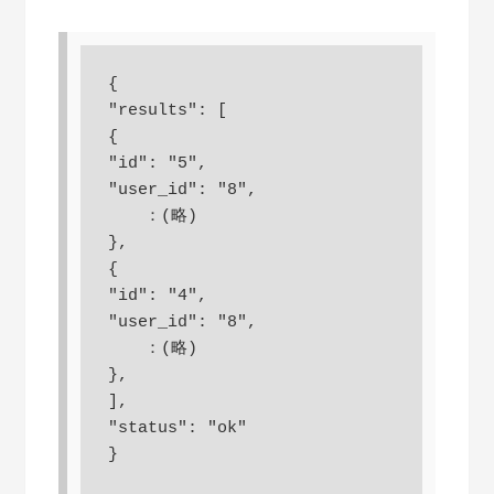
{

"results": [

{

"id": "5",

"user_id": "8",

　  ：(略)

},

{

"id": "4",

"user_id": "8",

　  ：(略)

},

],

"status": "ok"

}