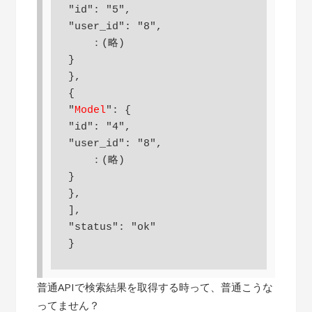
"id": "5",

"user_id": "8",

　  ：(略)

}

},

{

"
Model
": {

"id": "4",

"user_id": "8",

　  ：(略)

}

},

],

"status": "ok"

}
普通APIで検索結果を取得する時って、普通こうな
ってません？