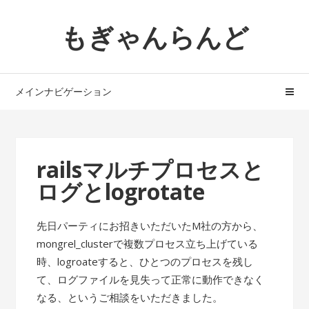
ナ
コ
もぎゃんらんど
ビ
ン
ゲ
テ
ー
ン
シ
ツ
メインナビゲーション
ョ
へ
ン
ス
へ
キ
ス
ッ
railsマルチプロセスと
キ
プ
ログとlogrotate
ッ
プ
先日パーティにお招きいただいたM社の方から、
mongrel_clusterで複数プロセス立ち上げている
時、logroateすると、ひとつのプロセスを残し
て、ログファイルを見失って正常に動作できなく
なる、というご相談をいただきました。