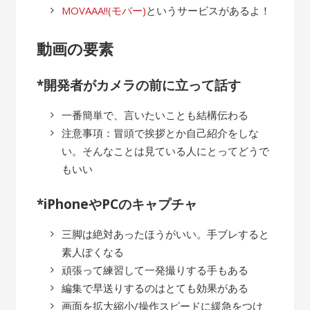
MOVAAA!!(モバー)
というサービスがあるよ！
動画の要素
*開発者がカメラの前に立って話す
一番簡単で、言いたいことも結構伝わる
注意事項：冒頭で挨拶とか自己紹介をしな
い。そんなことは見ている人にとってどうで
もいい
*iPhoneやPCのキャプチャ
三脚は絶対あったほうがいい。手ブレすると
素人ぽくなる
頑張って練習して一発撮りする手もある
編集で早送りするのはとても効果がある
画面を拡大縮小/操作スピードに緩急をつけ