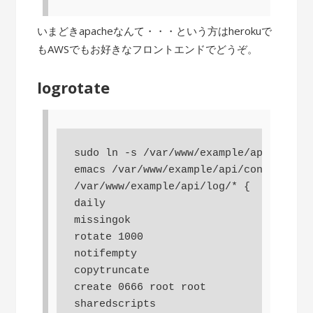
いまどきapacheなんて・・・という方はherokuで
もAWSでもお好きなフロントエンドでどうぞ。
logrotate
sudo ln -s /var/www/example/api/config
emacs /var/www/example/api/config/logr
/var/www/example/api/log/* {

daily

missingok

rotate 1000

notifempty

copytruncate

create 0666 root root

sharedscripts
