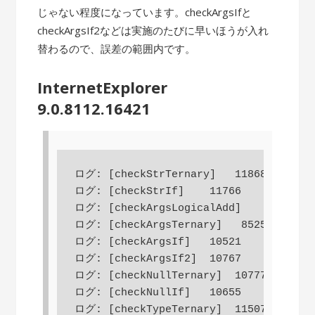
じゃない程度になっています。checkArgsIfと
checkArgsIf2などは実施のたびに早いほうが入れ
替わるので、誤差の範囲内です。
InternetExplorer
9.0.8112.16421
ログ: [checkStrTernary]   11868

ログ: [checkStrIf]    11766

ログ: [checkArgsLogicalAdd]    8618

ログ: [checkArgsTernary]   8525

ログ: [checkArgsIf]   10521

ログ: [checkArgsIf2]  10767

ログ: [checkNullTernary]  10777

ログ: [checkNullIf]   10655

ログ: [checkTypeTernary]  11507
