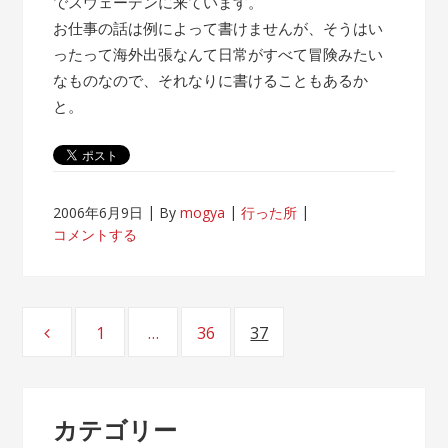
でスウェーデンに来ています。
お仕事の話は例によって書けませんが、そうはい
ったって海外出張なんて日常がすべて冒険みたい
なものなので、それなりに書けることもあるか
と。
2006年6月9日
By
mogya
行った所
コメントする
投
1
…
36
37
ページ
ページ
ページ
稿
ナ
カテゴリー
ビ