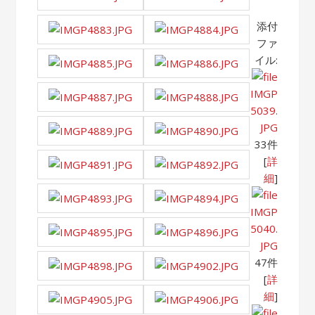
添付
ファ
イル:
IMGP
5039.
JPG
33件
[
詳
細
]
IMGP
5040.
JPG
47件
[
詳
細
]