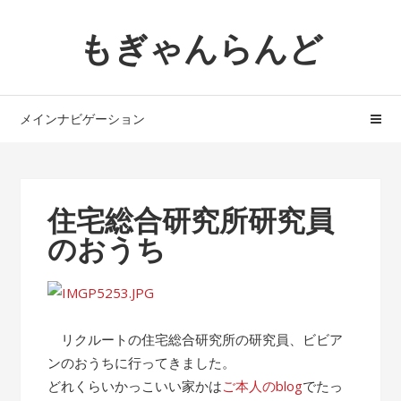
ナ
コ
もぎゃんらんど
ビ
ン
ゲ
テ
ー
ン
シ
ツ
メインナビゲーション
ョ
へ
ン
ス
へ
キ
ス
ッ
住宅総合研究所研究員
キ
プ
のおうち
ッ
プ
リクルートの住宅総合研究所の研究員、ビビア
ンのおうちに行ってきました。
どれくらいかっこいい家かは
ご本人のblog
でたっ