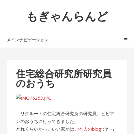
ナ
コ
もぎゃんらんど
ビ
ン
ゲ
テ
ー
ン
シ
ツ
メインナビゲーション
ョ
へ
ン
ス
へ
キ
ス
ッ
住宅総合研究所研究員
キ
プ
のおうち
ッ
プ
リクルートの住宅総合研究所の研究員、ビビア
ンのおうちに行ってきました。
どれくらいかっこいい家かは
ご本人のblog
でたっ