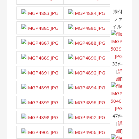
添付
ファ
イル:
IMGP
5039.
JPG
33件
[
詳
細
]
IMGP
5040.
JPG
47件
[
詳
細
]