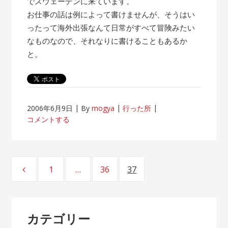
でスウェーデンに来ています。
お仕事の話は例によって書けませんが、そうはい
ったって海外出張なんて日常がすべて冒険みたい
なものなので、それなりに書けることもあるか
と。
2006年6月9日
By
mogya
行った所
コメントする
投
1
…
36
37
ページ
ページ
ページ
稿
ナ
カテゴリー
ビ