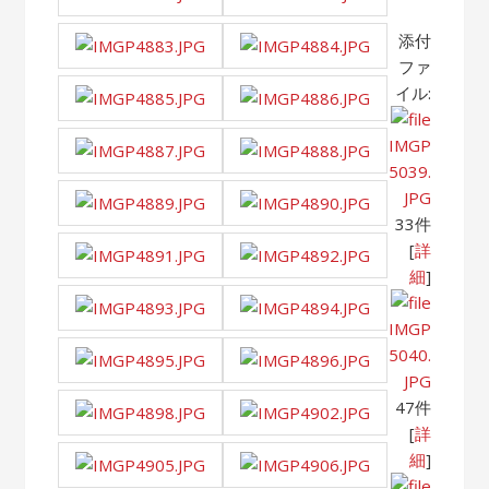
添付
ファ
イル:
IMGP
5039.
JPG
33件
[
詳
細
]
IMGP
5040.
JPG
47件
[
詳
細
]