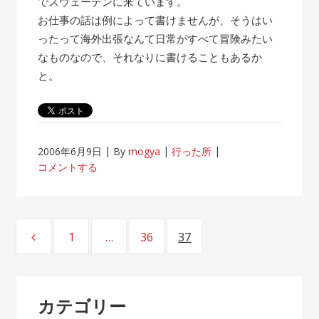
でスウェーデンに来ています。
お仕事の話は例によって書けませんが、そうはい
ったって海外出張なんて日常がすべて冒険みたい
なものなので、それなりに書けることもあるか
と。
2006年6月9日
By
mogya
行った所
コメントする
投
1
…
36
37
ページ
ページ
ページ
稿
ナ
カテゴリー
ビ