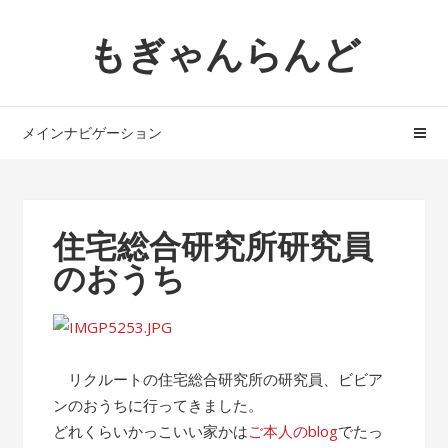
ナ
コ
もぎゃんらんど
ビ
ン
ゲ
テ
ー
ン
シ
ツ
メインナビゲーション
ョ
へ
ン
ス
へ
キ
ス
ッ
住宅総合研究所研究員
キ
プ
のおうち
ッ
プ
リクルートの住宅総合研究所の研究員、ビビア
ンのおうちに行ってきました。
どれくらいかっこいい家かは
ご本人のblog
でたっ