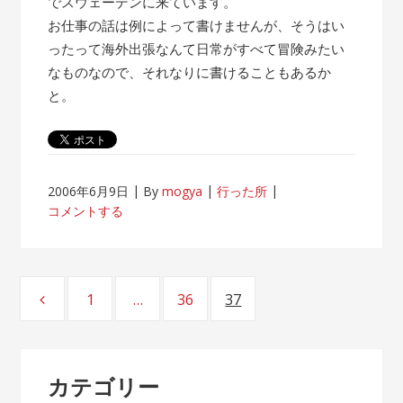
でスウェーデンに来ています。
お仕事の話は例によって書けませんが、そうはい
ったって海外出張なんて日常がすべて冒険みたい
なものなので、それなりに書けることもあるか
と。
2006年6月9日
By
mogya
行った所
コメントする
投
1
…
36
37
ページ
ページ
ページ
稿
ナ
カテゴリー
ビ