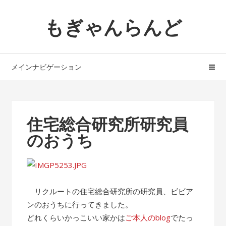
ナ
コ
もぎゃんらんど
ビ
ン
ゲ
テ
ー
ン
シ
ツ
メインナビゲーション
ョ
へ
ン
ス
へ
キ
ス
ッ
住宅総合研究所研究員
キ
プ
のおうち
ッ
プ
リクルートの住宅総合研究所の研究員、ビビア
ンのおうちに行ってきました。
どれくらいかっこいい家かは
ご本人のblog
でたっ