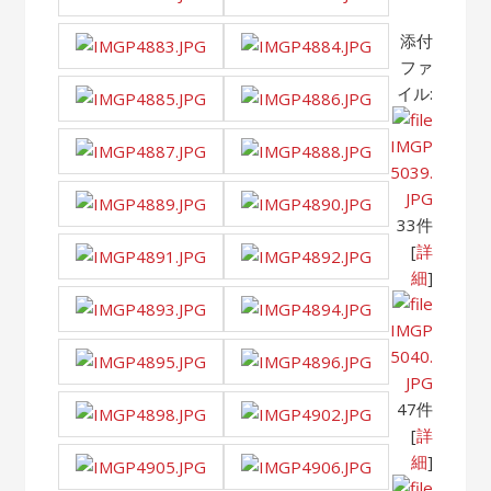
添付
ファ
イル:
IMGP
5039.
JPG
33件
[
詳
細
]
IMGP
5040.
JPG
47件
[
詳
細
]