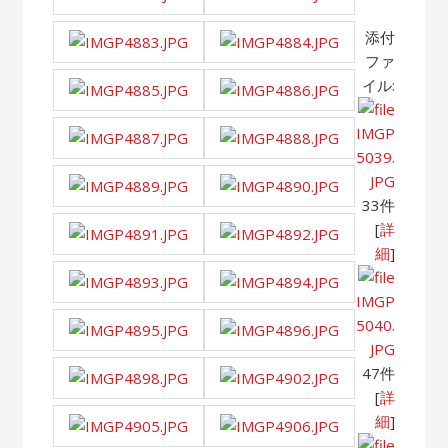
添付
ファ
イル:
IMGP
5039.
JPG
33件
[
詳
細
]
IMGP
5040.
JPG
47件
[
詳
細
]