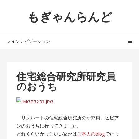
ナ
コ
もぎゃんらんど
ビ
ン
ゲ
テ
ー
ン
シ
ツ
メインナビゲーション
ョ
へ
ン
ス
へ
キ
ス
ッ
住宅総合研究所研究員
キ
プ
のおうち
ッ
プ
リクルートの住宅総合研究所の研究員、ビビア
ンのおうちに行ってきました。
どれくらいかっこいい家かは
ご本人のblog
でたっ