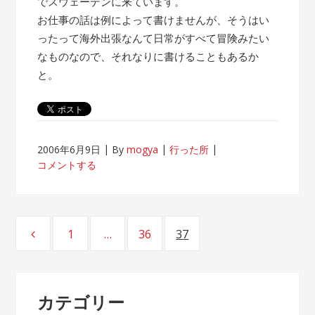
でスウェーデンに来ています。
お仕事の話は例によって書けませんが、そうはい
ったって海外出張なんて日常がすべて冒険みたい
なものなので、それなりに書けることもあるか
と。
2006年6月9日
By
mogya
行った所
コメントする
投
1
…
36
37
ページ
ページ
ページ
稿
ナ
カテゴリー
ビ