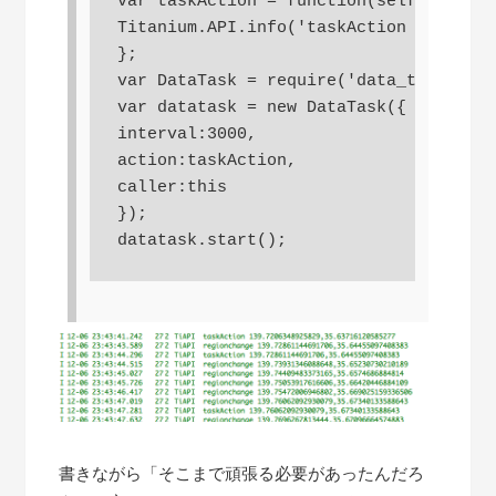
var taskAction = function(self,evt){

Titanium.API.info('taskAction '+evt.lo
};

var DataTask = require('data_task');

var datatask = new DataTask({

interval:3000,

action:taskAction,

caller:this

});

書きながら「そこまで頑張る必要があったんだろ