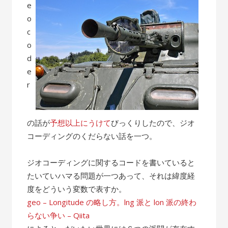
e
o
c
o
d
e
r
の話が
予想以上にうけて
びっくりしたので、ジオ
コーディングのくだらない話を一つ。
ジオコーディングに関するコードを書いていると
たいていハマる問題が一つあって、それは緯度経
度をどういう変数で表すか。
geo – Longitude の略し方。lng 派と lon 派の終わ
らない争い – Qiita