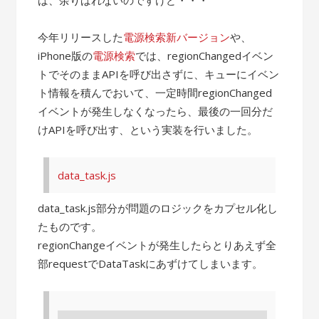
今年リリースした
電源検索新バージョン
や、
iPhone版の
電源検索
では、regionChangedイベン
トでそのままAPIを呼び出さずに、キューにイベン
ト情報を積んでおいて、一定時間regionChanged
イベントが発生しなくなったら、最後の一回分だ
けAPIを呼び出す、という実装を行いました。
data_task.js
data_task.js部分が問題のロジックをカプセル化し
たものです。
regionChangeイベントが発生したらとりあえず全
部requestでDataTaskにあずけてしまいます。