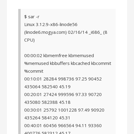
$ sar -r
Linux 3.12.9-x86-linode56
(linode6.mogya.com) 02/16/14 _i686_ (8
CPU)
00:00:02 kbmemfree kbmemused
%memused kbbuffers kbcached kbcommit
%commit
00:10:01 28284 998736 97.25 90452
435064 582540 45.19
00:20:01 27424 999596 97.33 90720
435080 582388 45.18
00:30:01 25792 1001228 97.49 90920
435264 584120 45.31
00:40:01 60456 966564 94.11 93360
400776 582312 45.17