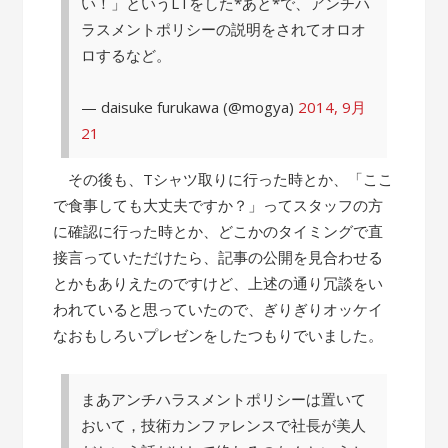
い！」というLTをした*あと*で、アンチハ
ラスメントポリシーの説明をされてオロオ
ロするなど。
— daisuke furukawa (@mogya)
2014, 9月
21
その後も、Tシャツ取りに行った時とか、「ここ
で食事しても大丈夫ですか？」ってスタッフの方
に確認に行った時とか、どこかのタイミングで直
接言っていただけたら、記事の公開を見合わせる
とかもありえたのですけど、上述の通り冗談をい
われていると思っていたので、ぎりぎりオッケイ
なおもしろいプレゼンをしたつもりでいました。
まあアンチハラスメントポリシーは置いて
おいて，技術カンファレンスで社長が美人