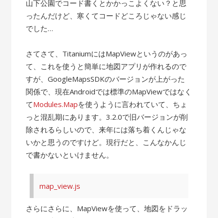
山下公園でコード書くとかかっこよくない？と思
ったんだけど、寒くてコードどころじゃない感じ
でした…
さてさて、TitaniumにはMapViewというのがあっ
て、これを使うと簡単に地図アプリが作れるので
すが、GoogleMapsSDKのバージョンが上がった
関係で、現在Androidでは標準のMapViewではなく
て
Modules.Map
を使うように言われていて、ちょ
っと混乱期にあります。3.2.0で旧バージョンが削
除されるらしいので、来年には落ち着くんじゃな
いかと思うのですけど。現行だと、こんなかんじ
で書かないといけません。
map_view.js
さらにさらに、MapViewを使って、地図をドラッ