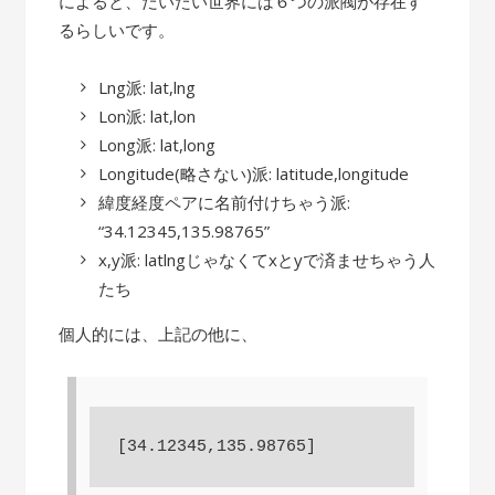
によると、だいたい世界には６つの派閥が存在す
るらしいです。
Lng派: lat,lng
Lon派: lat,lon
Long派: lat,long
Longitude(略さない)派: latitude,longitude
緯度経度ペアに名前付けちゃう派:
“34.12345,135.98765”
x,y派: latlngじゃなくてxとyで済ませちゃう人
たち
個人的には、上記の他に、