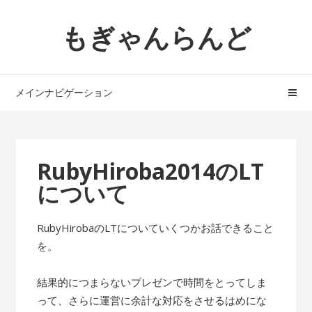
ナ
コ
もぎゃんらんど
ビ
ン
ゲ
テ
ー
ン
シ
ツ
メインナビゲーション
ョ
へ
ン
ス
へ
キ
ス
ッ
RubyHiroba2014のLT
キ
プ
について
ッ
プ
RubyHirobaのLTについていくつかお話できること
を。
結果的につまらないプレゼンで時間をとってしま
って、さらに運営に余計な対応をさせるはめにな