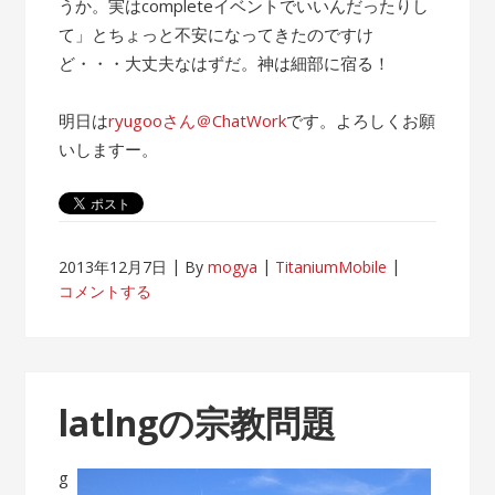
うか。実はcompleteイベントでいいんだったりし
て」とちょっと不安になってきたのですけ
ど・・・大丈夫なはずだ。神は細部に宿る！
明日は
ryugooさん＠ChatWork
です。よろしくお願
いしますー。
2013年12月7日
By
mogya
TitaniumMobile
コメントする
latlngの宗教問題
g