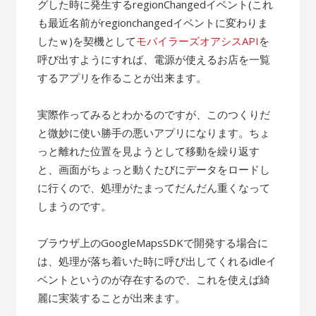
グした時に発生するregionChangedイベント(これ
も最近名前がregionchangedイベントに変わりま
したｗ)を契機として
モバイラーズオアシスAPI
を
呼び出すようにすれば、電源が使えるお店を一覧
するアプリを作ることが出来ます。
実際作ってみるとわかるのですが、このつくりだ
と微妙に使い勝手の悪いアプリになります。ちょ
っと離れた位置を見ようとして移動を繰り返す
と、画面がちょっと動くたびにデータをロードし
に行くので、処理がたまってだんだん重くなって
しまうのです。
ブラウザ上のGoogleMapsSDKで開発する場合に
は、処理が落ち着いた時に呼び出してくれるidleイ
ベントというのが存在するので、これを使えば綺
麗に実装することが出来ます。