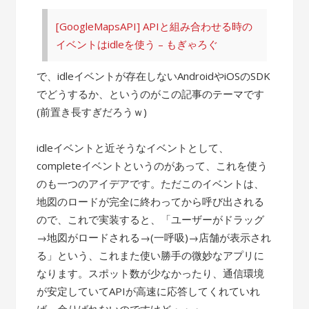
[GoogleMapsAPI] APIと組み合わせる時の
イベントはidleを使う – もぎゃろぐ
で、idleイベントが存在しないAndroidやiOSのSDK
でどうするか、というのがこの記事のテーマです
(前置き長すぎだろうｗ)
idleイベントと近そうなイベントとして、
completeイベントというのがあって、これを使う
のも一つのアイデアです。ただこのイベントは、
地図のロードが完全に終わってから呼び出される
ので、これで実装すると、「ユーザーがドラッグ
→地図がロードされる→(一呼吸)→店舗が表示され
る」という、これまた使い勝手の微妙なアプリに
なります。スポット数が少なかったり、通信環境
が安定していてAPIが高速に応答してくれていれ
ば、余りばれないのですけど・・・