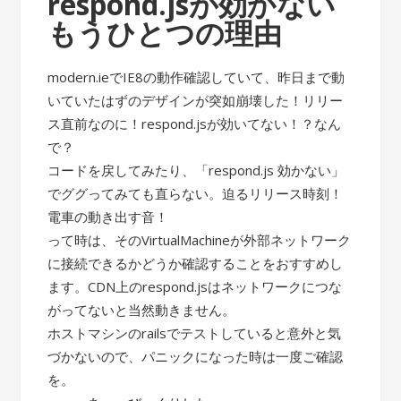
respond.jsが効かない
もうひとつの理由
modern.ieでIE8の動作確認していて、昨日まで動
いていたはずのデザインが突如崩壊した！リリー
ス直前なのに！respond.jsが効いてない！？なん
で？
コードを戻してみたり、「respond.js 効かない」
でググってみても直らない。迫るリリース時刻！
電車の動き出す音！
って時は、そのVirtualMachineが外部ネットワーク
に接続できるかどうか確認することをおすすめし
ます。CDN上のrespond.jsはネットワークにつな
がってないと当然動きません。
ホストマシンのrailsでテストしていると意外と気
づかないので、パニックになった時は一度ご確認
を。