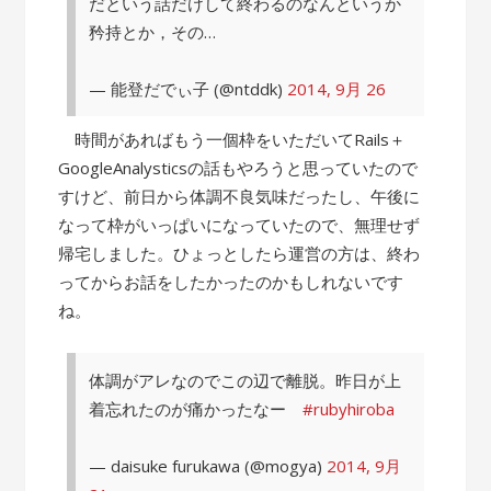
だという話だけして終わるのなんというか
矜持とか，その…
— 能登だでぃ子 (@ntddk)
2014, 9月 26
時間があればもう一個枠をいただいてRails＋
GoogleAnalysticsの話もやろうと思っていたので
すけど、前日から体調不良気味だったし、午後に
なって枠がいっぱいになっていたので、無理せず
帰宅しました。ひょっとしたら運営の方は、終わ
ってからお話をしたかったのかもしれないです
ね。
体調がアレなのでこの辺で離脱。昨日が上
着忘れたのが痛かったなー
#rubyhiroba
— daisuke furukawa (@mogya)
2014, 9月