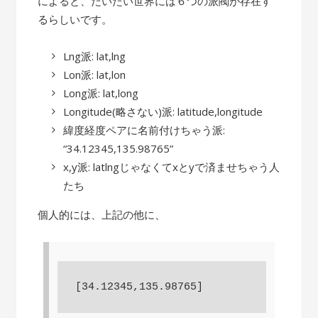
によると、だいたい世界には６つの派閥が存在す
るらしいです。
Lng派: lat,lng
Lon派: lat,lon
Long派: lat,long
Longitude(略さない)派: latitude,longitude
緯度経度ペアに名前付けちゃう派:
“34.12345,135.98765”
x,y派: latlngじゃなくてxとyで済ませちゃう人
たち
個人的には、上記の他に、