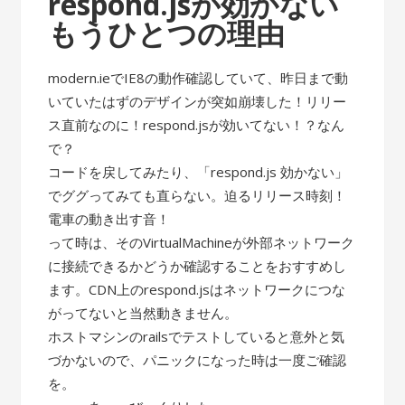
respond.jsが効かない
もうひとつの理由
modern.ieでIE8の動作確認していて、昨日まで動
いていたはずのデザインが突如崩壊した！リリー
ス直前なのに！respond.jsが効いてない！？なん
で？
コードを戻してみたり、「respond.js 効かない」
でググってみても直らない。迫るリリース時刻！
電車の動き出す音！
って時は、そのVirtualMachineが外部ネットワーク
に接続できるかどうか確認することをおすすめし
ます。CDN上のrespond.jsはネットワークにつな
がってないと当然動きません。
ホストマシンのrailsでテストしていると意外と気
づかないので、パニックになった時は一度ご確認
を。