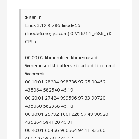
$ sar -r
Linux 3.12.9-x86-linode56
(linode6.mogya.com) 02/16/14 _i686_ (8
CPU)
00:00:02 kbmemfree kbmemused
%memused kbbuffers kbcached kbcommit
%commit
00:10:01 28284 998736 97.25 90452
435064 582540 45.19
00:20:01 27424 999596 97.33 90720
435080 582388 45.18
00:30:01 25792 1001228 97.49 90920
435264 584120 45.31
00:40:01 60456 966564 94.11 93360
400776 582312 45.17