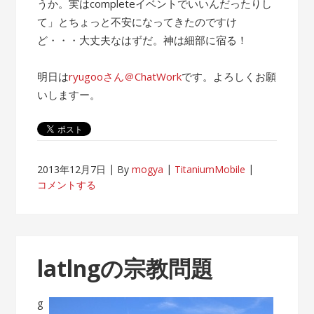
うか。実はcompleteイベントでいいんだったりし
て」とちょっと不安になってきたのですけ
ど・・・大丈夫なはずだ。神は細部に宿る！
明日は
ryugooさん＠ChatWork
です。よろしくお願
いしますー。
2013年12月7日
By
mogya
TitaniumMobile
コメントする
latlngの宗教問題
g