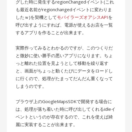
グした時に発生するregionChangedイベント(これ
も最近名前がregionchangedイベントに変わりま
したｗ)を契機として
モバイラーズオアシスAPI
を
呼び出すようにすれば、電源が使えるお店を一覧
するアプリを作ることが出来ます。
実際作ってみるとわかるのですが、このつくりだ
と微妙に使い勝手の悪いアプリになります。ちょ
っと離れた位置を見ようとして移動を繰り返す
と、画面がちょっと動くたびにデータをロードし
に行くので、処理がたまってだんだん重くなって
しまうのです。
ブラウザ上のGoogleMapsSDKで開発する場合に
は、処理が落ち着いた時に呼び出してくれるidleイ
ベントというのが存在するので、これを使えば綺
麗に実装することが出来ます。