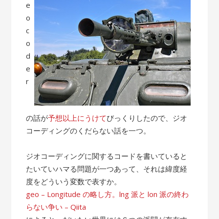
e
o
c
o
d
e
r
の話が
予想以上にうけて
びっくりしたので、ジオ
コーディングのくだらない話を一つ。
ジオコーディングに関するコードを書いていると
たいていハマる問題が一つあって、それは緯度経
度をどういう変数で表すか。
geo – Longitude の略し方。lng 派と lon 派の終わ
らない争い – Qiita