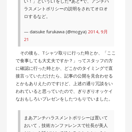
い！」というLTをした*あと*で、アンチハ
ラスメントポリシーの説明をされてオロオ
ロするなど。
— daisuke furukawa (@mogya)
2014, 9月
21
その後も、Tシャツ取りに行った時とか、「ここ
で食事しても大丈夫ですか？」ってスタッフの方
に確認に行った時とか、どこかのタイミングで直
接言っていただけたら、記事の公開を見合わせる
とかもありえたのですけど、上述の通り冗談をい
われていると思っていたので、ぎりぎりオッケイ
なおもしろいプレゼンをしたつもりでいました。
まあアンチハラスメントポリシーは置いて
おいて，技術カンファレンスで社長が美人