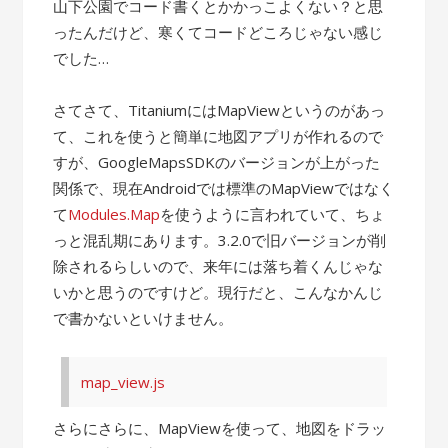
山下公園でコード書くとかかっこよくない？と思
ったんだけど、寒くてコードどころじゃない感じ
でした…
さてさて、TitaniumにはMapViewというのがあっ
て、これを使うと簡単に地図アプリが作れるので
すが、GoogleMapsSDKのバージョンが上がった
関係で、現在Androidでは標準のMapViewではなく
て
Modules.Map
を使うように言われていて、ちょ
っと混乱期にあります。3.2.0で旧バージョンが削
除されるらしいので、来年には落ち着くんじゃな
いかと思うのですけど。現行だと、こんなかんじ
で書かないといけません。
map_view.js
さらにさらに、MapViewを使って、地図をドラッ