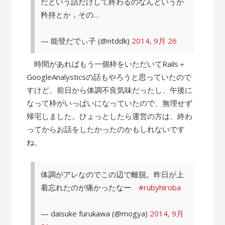
だという話だけして終わるのなんというか
矜持とか，その…
— 能登だでぃ子 (@ntddk)
2014, 9月 26
時間があればもう一個枠をいただいてRails＋
GoogleAnalysticsの話もやろうと思っていたので
すけど、前日から体調不良気味だったし、午後に
なって枠がいっぱいになっていたので、無理せず
帰宅しました。ひょっとしたら運営の方は、終わ
ってからお話をしたかったのかもしれないです
ね。
体調がアレなのでこの辺で離脱。昨日が上
着忘れたのが痛かったなー
#rubyhiroba
— daisuke furukawa (@mogya)
2014, 9月