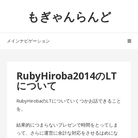
ナ
コ
もぎゃんらんど
ビ
ン
ゲ
テ
ー
ン
シ
ツ
メインナビゲーション
ョ
へ
ン
ス
へ
キ
ス
ッ
RubyHiroba2014のLT
キ
プ
について
ッ
プ
RubyHirobaのLTについていくつかお話できること
を。
結果的につまらないプレゼンで時間をとってしま
って、さらに運営に余計な対応をさせるはめにな