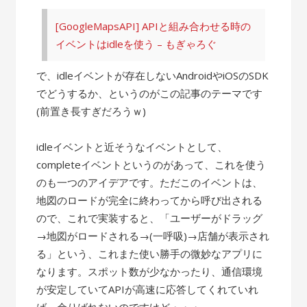
[GoogleMapsAPI] APIと組み合わせる時の
イベントはidleを使う – もぎゃろぐ
で、idleイベントが存在しないAndroidやiOSのSDK
でどうするか、というのがこの記事のテーマです
(前置き長すぎだろうｗ)
idleイベントと近そうなイベントとして、
completeイベントというのがあって、これを使う
のも一つのアイデアです。ただこのイベントは、
地図のロードが完全に終わってから呼び出される
ので、これで実装すると、「ユーザーがドラッグ
→地図がロードされる→(一呼吸)→店舗が表示され
る」という、これまた使い勝手の微妙なアプリに
なります。スポット数が少なかったり、通信環境
が安定していてAPIが高速に応答してくれていれ
ば、余りばれないのですけど・・・