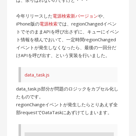
今年リリースした
電源検索新バージョン
や、
iPhone版の
電源検索
では、regionChangedイベン
トでそのままAPIを呼び出さずに、キューにイベン
ト情報を積んでおいて、一定時間regionChanged
イベントが発生しなくなったら、最後の一回分だ
けAPIを呼び出す、という実装を行いました。
data_task.js
data_task.js部分が問題のロジックをカプセル化し
たものです。
regionChangeイベントが発生したらとりあえず全
部requestでDataTaskにあずけてしまいます。