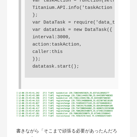
var taskAction = function(self,evt){

Titanium.API.info('taskAction '+evt.lo
};

var DataTask = require('data_task');

var datatask = new DataTask({

interval:3000,

action:taskAction,

caller:this

});

書きながら「そこまで頑張る必要があったんだろ