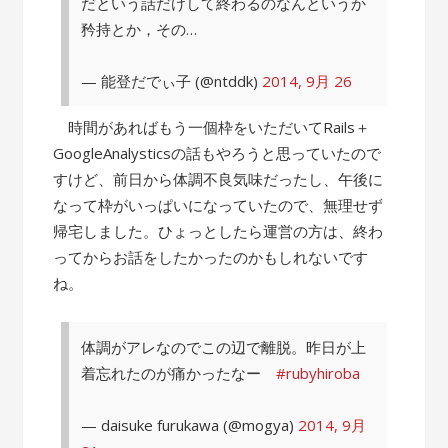
だという話だけして終わるのなんというか
矜持とか，その…
— 能登だでぃ子 (@ntddk)
2014, 9月 26
時間があればもう一個枠をいただいてRails＋
GoogleAnalysticsの話もやろうと思っていたので
すけど、前日から体調不良気味だったし、午後に
なって枠がいっぱいになっていたので、無理せず
帰宅しました。ひょっとしたら運営の方は、終わ
ってからお話をしたかったのかもしれないです
ね。
体調がアレなのでこの辺で離脱。昨日が上
着忘れたのが痛かったなー
#rubyhiroba
— daisuke furukawa (@mogya)
2014, 9月