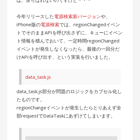
今年リリースした
電源検索新バージョン
や、
iPhone版の
電源検索
では、regionChangedイベン
トでそのままAPIを呼び出さずに、キューにイベン
ト情報を積んでおいて、一定時間regionChanged
イベントが発生しなくなったら、最後の一回分だ
けAPIを呼び出す、という実装を行いました。
data_task.js
data_task.js部分が問題のロジックをカプセル化し
たものです。
regionChangeイベントが発生したらとりあえず全
部requestでDataTaskにあずけてしまいます。