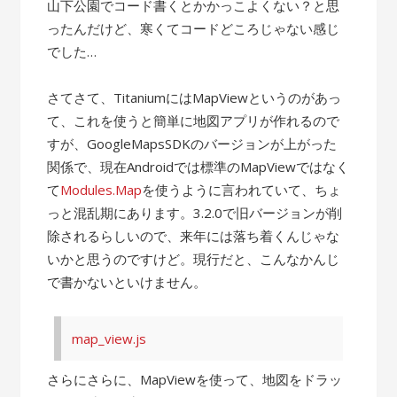
山下公園でコード書くとかかっこよくない？と思
ったんだけど、寒くてコードどころじゃない感じ
でした…
さてさて、TitaniumにはMapViewというのがあっ
て、これを使うと簡単に地図アプリが作れるので
すが、GoogleMapsSDKのバージョンが上がった
関係で、現在Androidでは標準のMapViewではなく
て
Modules.Map
を使うように言われていて、ちょ
っと混乱期にあります。3.2.0で旧バージョンが削
除されるらしいので、来年には落ち着くんじゃな
いかと思うのですけど。現行だと、こんなかんじ
で書かないといけません。
map_view.js
さらにさらに、MapViewを使って、地図をドラッ