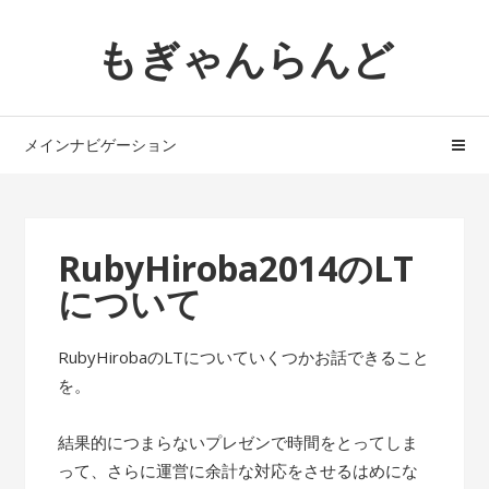
ナ
コ
もぎゃんらんど
ビ
ン
ゲ
テ
ー
ン
シ
ツ
メインナビゲーション
ョ
へ
ン
ス
へ
キ
ス
ッ
RubyHiroba2014のLT
キ
プ
について
ッ
プ
RubyHirobaのLTについていくつかお話できること
を。
結果的につまらないプレゼンで時間をとってしま
って、さらに運営に余計な対応をさせるはめにな