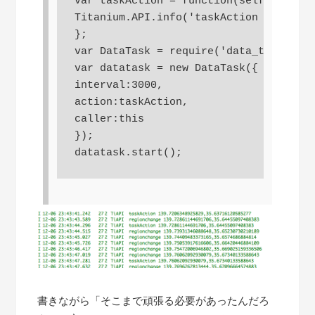
var taskAction = function(self,evt){

Titanium.API.info('taskAction '+evt.lo
};

var DataTask = require('data_task');

var datatask = new DataTask({

interval:3000,

action:taskAction,

caller:this

});

書きながら「そこまで頑張る必要があったんだろ