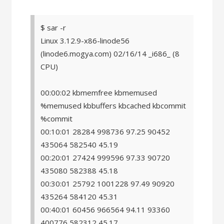
$ sar -r
Linux 3.12.9-x86-linode56
(linode6.mogya.com) 02/16/14 _i686_ (8
CPU)
00:00:02 kbmemfree kbmemused
%memused kbbuffers kbcached kbcommit
%commit
00:10:01 28284 998736 97.25 90452
435064 582540 45.19
00:20:01 27424 999596 97.33 90720
435080 582388 45.18
00:30:01 25792 1001228 97.49 90920
435264 584120 45.31
00:40:01 60456 966564 94.11 93360
400776 582312 45.17