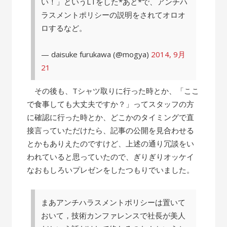
い！」というLTをした*あと*で、アンチハ
ラスメントポリシーの説明をされてオロオ
ロするなど。
— daisuke furukawa (@mogya)
2014, 9月
21
その後も、Tシャツ取りに行った時とか、「ここ
で食事しても大丈夫ですか？」ってスタッフの方
に確認に行った時とか、どこかのタイミングで直
接言っていただけたら、記事の公開を見合わせる
とかもありえたのですけど、上述の通り冗談をい
われていると思っていたので、ぎりぎりオッケイ
なおもしろいプレゼンをしたつもりでいました。
まあアンチハラスメントポリシーは置いて
おいて，技術カンファレンスで社長が美人