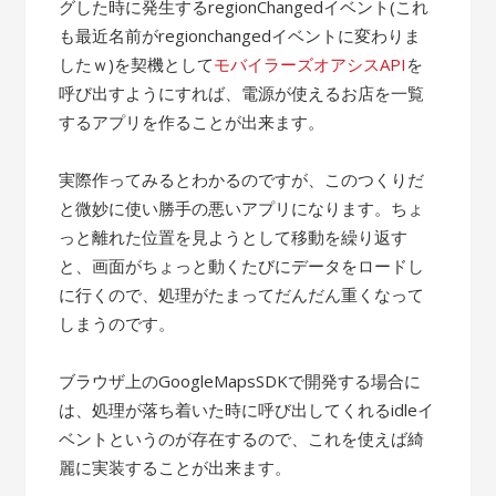
グした時に発生するregionChangedイベント(これ
も最近名前がregionchangedイベントに変わりま
したｗ)を契機として
モバイラーズオアシスAPI
を
呼び出すようにすれば、電源が使えるお店を一覧
するアプリを作ることが出来ます。
実際作ってみるとわかるのですが、このつくりだ
と微妙に使い勝手の悪いアプリになります。ちょ
っと離れた位置を見ようとして移動を繰り返す
と、画面がちょっと動くたびにデータをロードし
に行くので、処理がたまってだんだん重くなって
しまうのです。
ブラウザ上のGoogleMapsSDKで開発する場合に
は、処理が落ち着いた時に呼び出してくれるidleイ
ベントというのが存在するので、これを使えば綺
麗に実装することが出来ます。