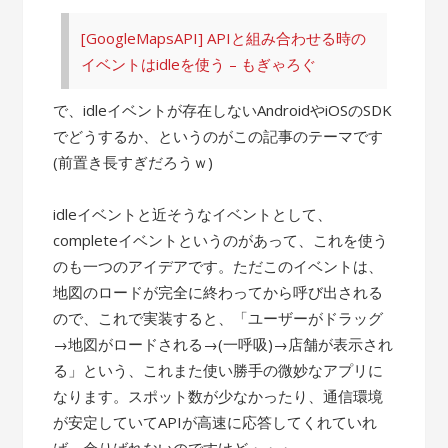
[GoogleMapsAPI] APIと組み合わせる時の
イベントはidleを使う – もぎゃろぐ
で、idleイベントが存在しないAndroidやiOSのSDK
でどうするか、というのがこの記事のテーマです
(前置き長すぎだろうｗ)
idleイベントと近そうなイベントとして、
completeイベントというのがあって、これを使う
のも一つのアイデアです。ただこのイベントは、
地図のロードが完全に終わってから呼び出される
ので、これで実装すると、「ユーザーがドラッグ
→地図がロードされる→(一呼吸)→店舗が表示され
る」という、これまた使い勝手の微妙なアプリに
なります。スポット数が少なかったり、通信環境
が安定していてAPIが高速に応答してくれていれ
ば、余りばれないのですけど・・・