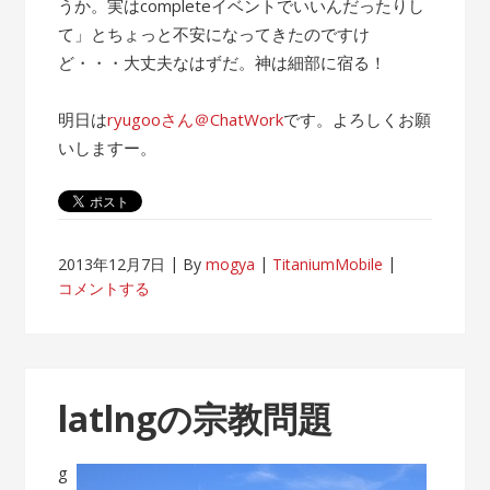
うか。実はcompleteイベントでいいんだったりし
て」とちょっと不安になってきたのですけ
ど・・・大丈夫なはずだ。神は細部に宿る！
明日は
ryugooさん＠ChatWork
です。よろしくお願
いしますー。
2013年12月7日
By
mogya
TitaniumMobile
コメントする
latlngの宗教問題
g