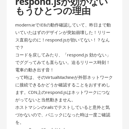
respond.jsが効かない
もうひとつの理由
modern.ieでIE8の動作確認していて、昨日まで動
いていたはずのデザインが突如崩壊した！リリー
ス直前なのに！respond.jsが効いてない！？なん
で？
コードを戻してみたり、「respond.js 効かない」
でググってみても直らない。迫るリリース時刻！
電車の動き出す音！
って時は、そのVirtualMachineが外部ネットワーク
に接続できるかどうか確認することをおすすめし
ます。CDN上のrespond.jsはネットワークにつな
がってないと当然動きません。
ホストマシンのrailsでテストしていると意外と気
づかないので、パニックになった時は一度ご確認
を。