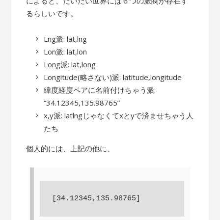
によると、だいたい世界には６つの派閥が存在す
るらしいです。
Lng派: lat,lng
Lon派: lat,lon
Long派: lat,long
Longitude(略さない)派: latitude,longitude
緯度経度ペアに名前付けちゃう派:
“34.12345,135.98765”
x,y派: latlngじゃなくてxとyで済ませちゃう人
たち
個人的には、上記の他に、