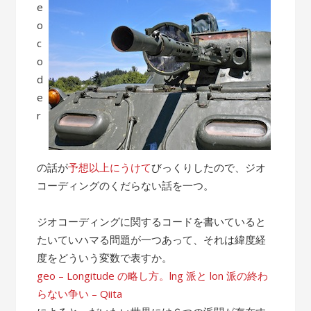
e
o
c
o
d
e
r
の話が
予想以上にうけて
びっくりしたので、ジオ
コーディングのくだらない話を一つ。
ジオコーディングに関するコードを書いていると
たいていハマる問題が一つあって、それは緯度経
度をどういう変数で表すか。
geo – Longitude の略し方。lng 派と lon 派の終わ
らない争い – Qiita