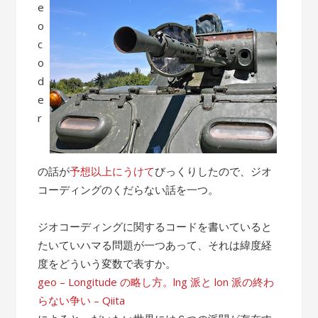
e
o
c
o
d
e
r
の話が
予想以上にうけて
びっくりしたので、ジオ
コーディングのくだらない話を一つ。
ジオコーディングに関するコードを書いていると
たいていハマる問題が一つあって、それは緯度経
度をどういう変数で表すか。
geo – Longitude の略し方。lng 派と lon 派の終わ
らない争い – Qiita