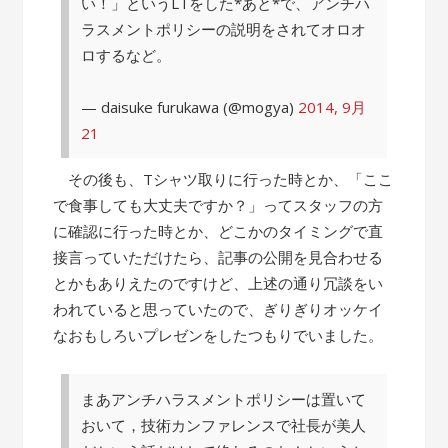
い！」というLTをした*あと*で、アンチハ
ラスメントポリシーの説明をされてオロオ
ロするなど。
— daisuke furukawa (@mogya)
2014, 9月
21
その後も、Tシャツ取りに行った時とか、「ここ
で食事しても大丈夫ですか？」ってスタッフの方
に確認に行った時とか、どこかのタイミングで直
接言っていただけたら、記事の公開を見合わせる
とかもありえたのですけど、上述の通り冗談をい
われていると思っていたので、ぎりぎりオッケイ
なおもしろいプレゼンをしたつもりでいました。
まあアンチハラスメントポリシーは置いて
おいて，技術カンファレンスで社長が美人