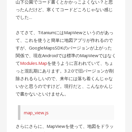
山下公園でコード書くとかかっこよくない？と思
ったんだけど、寒くてコードどころじゃない感じ
でした…
さてさて、TitaniumにはMapViewというのがあっ
て、これを使うと簡単に地図アプリが作れるので
すが、GoogleMapsSDKのバージョンが上がった
関係で、現在Androidでは標準のMapViewではなく
て
Modules.Map
を使うように言われていて、ちょ
っと混乱期にあります。3.2.0で旧バージョンが削
除されるらしいので、来年には落ち着くんじゃな
いかと思うのですけど。現行だと、こんなかんじ
で書かないといけません。
map_view.js
さらにさらに、MapViewを使って、地図をドラッ