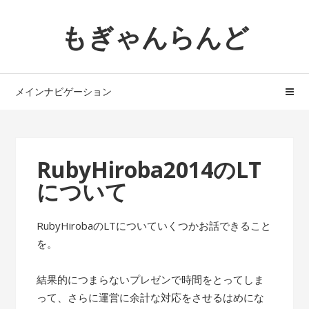
ナ
コ
もぎゃんらんど
ビ
ン
ゲ
テ
ー
ン
シ
ツ
メインナビゲーション
ョ
へ
ン
ス
へ
キ
ス
ッ
RubyHiroba2014のLT
キ
プ
について
ッ
プ
RubyHirobaのLTについていくつかお話できること
を。
結果的につまらないプレゼンで時間をとってしま
って、さらに運営に余計な対応をさせるはめにな