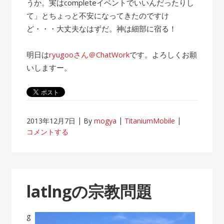
うか。実はcompleteイベントでいいんだったりし
て」とちょっと不安になってきたのですけ
ど・・・大丈夫なはずだ。神は細部に宿る！
明日は
ryugooさん＠ChatWork
です。よろしくお願
いしますー。
2013年12月7日
By
mogya
TitaniumMobile
コメントする
latlngの宗教問題
g