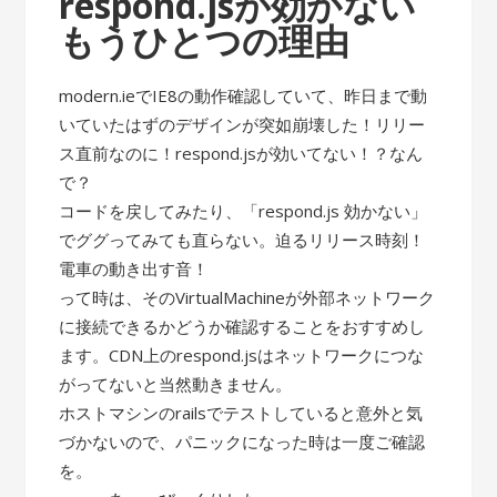
respond.jsが効かない
もうひとつの理由
modern.ieでIE8の動作確認していて、昨日まで動
いていたはずのデザインが突如崩壊した！リリー
ス直前なのに！respond.jsが効いてない！？なん
で？
コードを戻してみたり、「respond.js 効かない」
でググってみても直らない。迫るリリース時刻！
電車の動き出す音！
って時は、そのVirtualMachineが外部ネットワーク
に接続できるかどうか確認することをおすすめし
ます。CDN上のrespond.jsはネットワークにつな
がってないと当然動きません。
ホストマシンのrailsでテストしていると意外と気
づかないので、パニックになった時は一度ご確認
を。