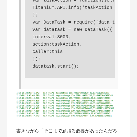
var taskAction = function(self,evt){

Titanium.API.info('taskAction '+evt.lo
};

var DataTask = require('data_task');

var datatask = new DataTask({

interval:3000,

action:taskAction,

caller:this

});

書きながら「そこまで頑張る必要があったんだろ