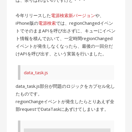
今年リリースした
電源検索新バージョン
や、
iPhone版の
電源検索
では、regionChangedイベン
トでそのままAPIを呼び出さずに、キューにイベン
ト情報を積んでおいて、一定時間regionChanged
イベントが発生しなくなったら、最後の一回分だ
けAPIを呼び出す、という実装を行いました。
data_task.js
data_task.js部分が問題のロジックをカプセル化し
たものです。
regionChangeイベントが発生したらとりあえず全
部requestでDataTaskにあずけてしまいます。