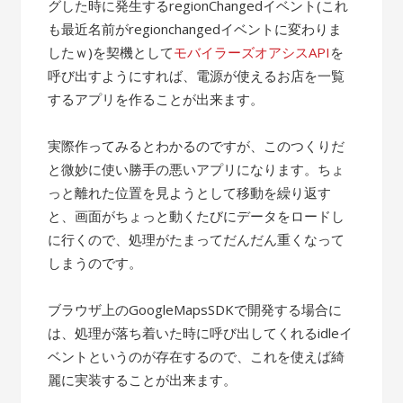
グした時に発生するregionChangedイベント(これ
も最近名前がregionchangedイベントに変わりま
したｗ)を契機として
モバイラーズオアシスAPI
を
呼び出すようにすれば、電源が使えるお店を一覧
するアプリを作ることが出来ます。
実際作ってみるとわかるのですが、このつくりだ
と微妙に使い勝手の悪いアプリになります。ちょ
っと離れた位置を見ようとして移動を繰り返す
と、画面がちょっと動くたびにデータをロードし
に行くので、処理がたまってだんだん重くなって
しまうのです。
ブラウザ上のGoogleMapsSDKで開発する場合に
は、処理が落ち着いた時に呼び出してくれるidleイ
ベントというのが存在するので、これを使えば綺
麗に実装することが出来ます。