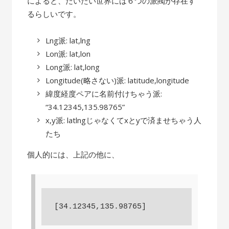
によると、だいたい世界には６つの派閥が存在す
るらしいです。
Lng派: lat,lng
Lon派: lat,lon
Long派: lat,long
Longitude(略さない)派: latitude,longitude
緯度経度ペアに名前付けちゃう派:
“34.12345,135.98765”
x,y派: latlngじゃなくてxとyで済ませちゃう人
たち
個人的には、上記の他に、