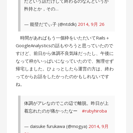
だという話だけして終わるのなんというか
矜持とか，その…
— 能登だでぃ子 (@ntddk)
2014, 9月 26
時間があればもう一個枠をいただいてRails＋
GoogleAnalysticsの話もやろうと思っていたので
すけど、前日から体調不良気味だったし、午後に
なって枠がいっぱいになっていたので、無理せず
帰宅しました。ひょっとしたら運営の方は、終わ
ってからお話をしたかったのかもしれないです
ね。
体調がアレなのでこの辺で離脱。昨日が上
着忘れたのが痛かったなー
#rubyhiroba
— daisuke furukawa (@mogya)
2014, 9月