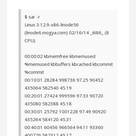
$ sar -r
Linux 3.12.9-x86-linode56
(linode6.mogya.com) 02/16/14 _i686_ (8
CPU)
00:00:02 kbmemfree kbmemused
%memused kbbuffers kbcached kbcommit
%commit
00:10:01 28284 998736 97.25 90452
435064 582540 45.19
00:20:01 27424 999596 97.33 90720
435080 582388 45.18
00:30:01 25792 1001228 97.49 90920
435264 584120 45.31
00:40:01 60456 966564 94.11 93360
400776 582312 45.17