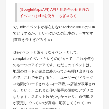
[GoogleMapsAPI] APIと組み合わせる時の
イベントはidleを使う – もぎゃろぐ
で、idleイベントが存在しないAndroidやiOSのSDK
でどうするか、というのがこの記事のテーマです
(前置き長すぎだろうｗ)
idleイベントと近そうなイベントとして、
completeイベントというのがあって、これを使う
のも一つのアイデアです。ただこのイベントは、
地図のロードが完全に終わってから呼び出される
ので、これで実装すると、「ユーザーがドラッグ
→地図がロードされる→(一呼吸)→店舗が表示され
る」という、これまた使い勝手の微妙なアプリに
なります。スポット数が少なかったり、通信環境
が安定していてAPIが高速に応答してくれていれ
ば、余りばれないのですけど・・・