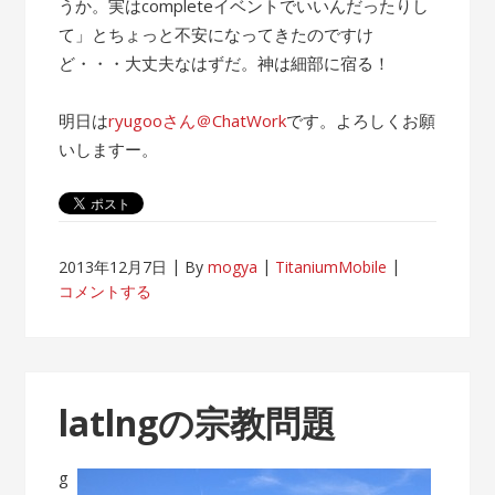
うか。実はcompleteイベントでいいんだったりし
て」とちょっと不安になってきたのですけ
ど・・・大丈夫なはずだ。神は細部に宿る！
明日は
ryugooさん＠ChatWork
です。よろしくお願
いしますー。
2013年12月7日
By
mogya
TitaniumMobile
コメントする
latlngの宗教問題
g