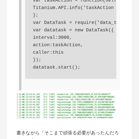
var taskAction = function(self,evt){

Titanium.API.info('taskAction '+evt.lo
};

var DataTask = require('data_task');

var datatask = new DataTask({

interval:3000,

action:taskAction,

caller:this

});

書きながら「そこまで頑張る必要があったんだろ