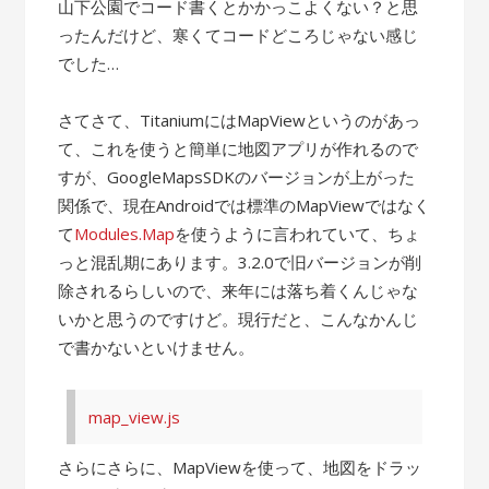
山下公園でコード書くとかかっこよくない？と思
ったんだけど、寒くてコードどころじゃない感じ
でした…
さてさて、TitaniumにはMapViewというのがあっ
て、これを使うと簡単に地図アプリが作れるので
すが、GoogleMapsSDKのバージョンが上がった
関係で、現在Androidでは標準のMapViewではなく
て
Modules.Map
を使うように言われていて、ちょ
っと混乱期にあります。3.2.0で旧バージョンが削
除されるらしいので、来年には落ち着くんじゃな
いかと思うのですけど。現行だと、こんなかんじ
で書かないといけません。
map_view.js
さらにさらに、MapViewを使って、地図をドラッ