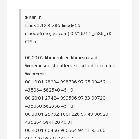
$ sar -r
Linux 3.12.9-x86-linode56
(linode6.mogya.com) 02/16/14 _i686_ (8
CPU)
00:00:02 kbmemfree kbmemused
%memused kbbuffers kbcached kbcommit
%commit
00:10:01 28284 998736 97.25 90452
435064 582540 45.19
00:20:01 27424 999596 97.33 90720
435080 582388 45.18
00:30:01 25792 1001228 97.49 90920
435264 584120 45.31
00:40:01 60456 966564 94.11 93360
400776 582312 45.17