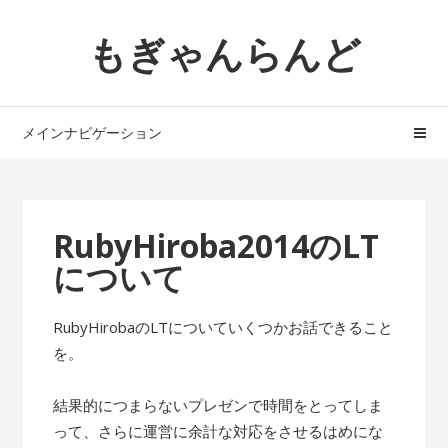
ナ
コ
もぎゃんらんど
ビ
ン
ゲ
テ
ー
ン
シ
ツ
メインナビゲーション
ョ
へ
ン
ス
へ
キ
ス
ッ
RubyHiroba2014のLT
キ
プ
について
ッ
プ
RubyHirobaのLTについていくつかお話できること
を。
結果的につまらないプレゼンで時間をとってしま
って、さらに運営に余計な対応をさせるはめにな