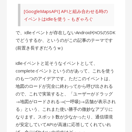
[GoogleMapsAPI] APIと組み合わせる時の
イベントはidleを使う – もぎゃろぐ
で、idleイベントが存在しないAndroidやiOSのSDK
でどうするか、というのがこの記事のテーマです
(前置き長すぎだろうｗ)
idleイベントと近そうなイベントとして、
completeイベントというのがあって、これを使う
のも一つのアイデアです。ただこのイベントは、
地図のロードが完全に終わってから呼び出される
ので、これで実装すると、「ユーザーがドラッグ
→地図がロードされる→(一呼吸)→店舗が表示され
る」という、これまた使い勝手の微妙なアプリに
なります。スポット数が少なかったり、通信環境
が安定していてAPIが高速に応答してくれていれ
ば、余りばれないのですけど・・・