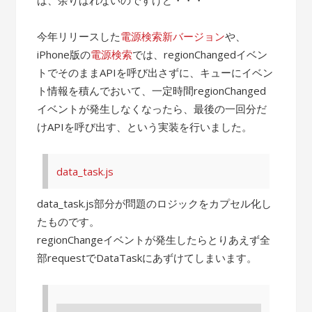
今年リリースした
電源検索新バージョン
や、
iPhone版の
電源検索
では、regionChangedイベン
トでそのままAPIを呼び出さずに、キューにイベン
ト情報を積んでおいて、一定時間regionChanged
イベントが発生しなくなったら、最後の一回分だ
けAPIを呼び出す、という実装を行いました。
data_task.js
data_task.js部分が問題のロジックをカプセル化し
たものです。
regionChangeイベントが発生したらとりあえず全
部requestでDataTaskにあずけてしまいます。