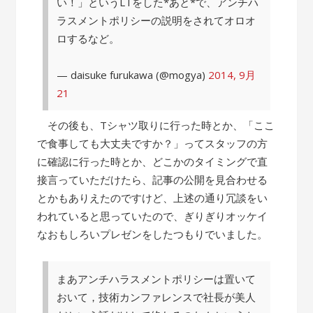
い！」というLTをした*あと*で、アンチハ
ラスメントポリシーの説明をされてオロオ
ロするなど。
— daisuke furukawa (@mogya)
2014, 9月
21
その後も、Tシャツ取りに行った時とか、「ここ
で食事しても大丈夫ですか？」ってスタッフの方
に確認に行った時とか、どこかのタイミングで直
接言っていただけたら、記事の公開を見合わせる
とかもありえたのですけど、上述の通り冗談をい
われていると思っていたので、ぎりぎりオッケイ
なおもしろいプレゼンをしたつもりでいました。
まあアンチハラスメントポリシーは置いて
おいて，技術カンファレンスで社長が美人