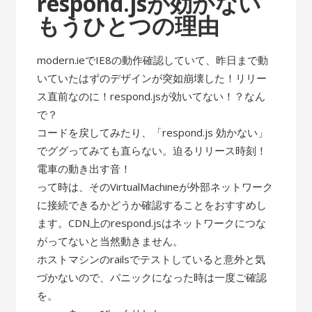
respond.jsが効かない
もうひとつの理由
modern.ieでIE8の動作確認していて、昨日まで動
いていたはずのデザインが突如崩壊した！リリー
ス直前なのに！respond.jsが効いてない！？なん
で？
コードを戻してみたり、「respond.js 効かない」
でググってみても直らない。迫るリリース時刻！
電車の動き出す音！
って時は、そのVirtualMachineが外部ネットワーク
に接続できるかどうか確認することをおすすめし
ます。CDN上のrespond.jsはネットワークにつな
がってないと当然動きません。
ホストマシンのrailsでテストしていると意外と気
づかないので、パニックになった時は一度ご確認
を。