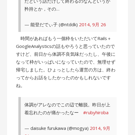
だという話だけして終わるのなんというか
矜持とか，その…
— 能登だでぃ子 (@ntddk)
2014, 9月 26
時間があればもう一個枠をいただいてRails＋
GoogleAnalysticsの話もやろうと思っていたので
すけど、前日から体調不良気味だったし、午後に
なって枠がいっぱいになっていたので、無理せず
帰宅しました。ひょっとしたら運営の方は、終わ
ってからお話をしたかったのかもしれないです
ね。
体調がアレなのでこの辺で離脱。昨日が上
着忘れたのが痛かったなー
#rubyhiroba
— daisuke furukawa (@mogya)
2014, 9月