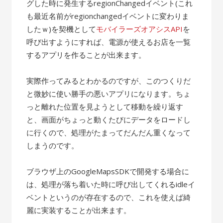
グした時に発生するregionChangedイベント(これ
も最近名前がregionchangedイベントに変わりま
したｗ)を契機として
モバイラーズオアシスAPI
を
呼び出すようにすれば、電源が使えるお店を一覧
するアプリを作ることが出来ます。
実際作ってみるとわかるのですが、このつくりだ
と微妙に使い勝手の悪いアプリになります。ちょ
っと離れた位置を見ようとして移動を繰り返す
と、画面がちょっと動くたびにデータをロードし
に行くので、処理がたまってだんだん重くなって
しまうのです。
ブラウザ上のGoogleMapsSDKで開発する場合に
は、処理が落ち着いた時に呼び出してくれるidleイ
ベントというのが存在するので、これを使えば綺
麗に実装することが出来ます。