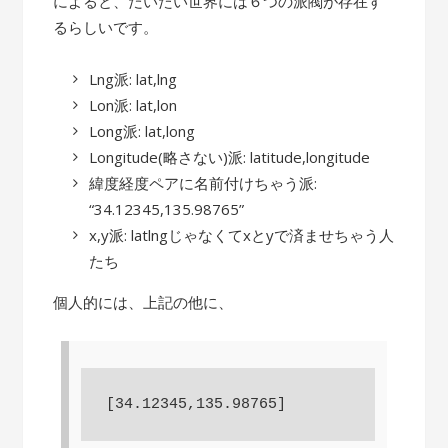
によると、だいたい世界には６つの派閥が存在す
るらしいです。
Lng派: lat,lng
Lon派: lat,lon
Long派: lat,long
Longitude(略さない)派: latitude,longitude
緯度経度ペアに名前付けちゃう派:
“34.12345,135.98765”
x,y派: latlngじゃなくてxとyで済ませちゃう人
たち
個人的には、上記の他に、