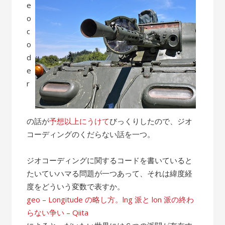
e
o
c
o
d
e
r
の話が
予想以上にうけて
びっくりしたので、ジオ
コーディングのくだらない話を一つ。
ジオコーディングに関するコードを書いていると
たいていハマる問題が一つあって、それは緯度経
度をどういう変数で表すか。
geo – Longitude の略し方。lng 派と lon 派の終わ
らない争い – Qiita